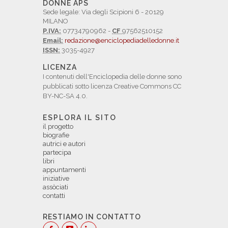
DONNE APS
Sede legale: Via degli Scipioni 6 - 20129
MILANO
P.IVA:
07734790962 -
CF
97562510152
Email:
redazione@enciclopediadelledonne.it
ISSN:
3035-4927
LICENZA
I contenuti dell'Enciclopedia delle donne sono
pubblicati sotto licenza Creative Commons CC
BY-NC-SA 4.0.
ESPLORA IL SITO
il progetto
biografie
autrici e autori
partecipa
libri
appuntamenti
iniziative
assòciati
contatti
RESTIAMO IN CONTATTO