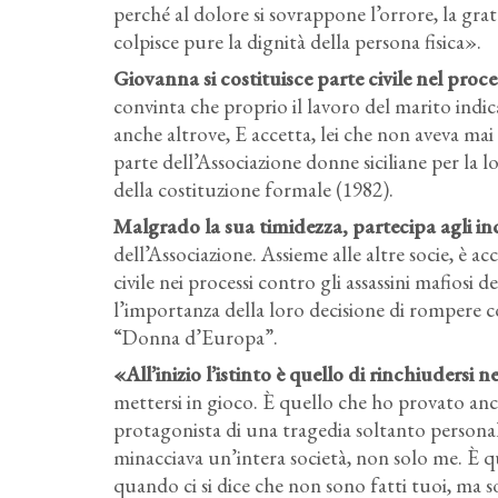
perché al dolore si sovrappone l’orrore, la gratu
colpisce pure la dignità della persona fisica».
Giovanna si costituisce parte civile nel proc
convinta che proprio il lavoro del marito indic
anche altrove, E accetta, lei che non aveva mai f
parte dell’Associazione donne siciliane per la lo
della costituzione formale (1982).
Malgrado la sua timidezza, partecipa agli inco
dell’Associazione. Assieme alle altre socie, è 
civile nei processi contro gli assassini mafio
l’importanza della loro decisione di rompere co
“Donna d’Europa”.
«All’inizio l’istinto è quello di rinchiudersi
mettersi in gioco. È quello che ho provato anch
protagonista di una tragedia soltanto personale
minacciava un’intera società, non solo me. È 
quando ci si dice che non sono fatti tuoi, ma son