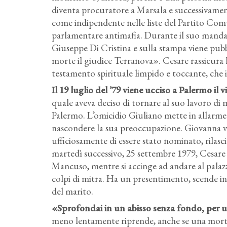
diventa procuratore a Marsala e successivamente
come indipendente nelle liste del Partito Comu
parlamentare antimafia. Durante il suo mandat
Giuseppe Di Cristina e sulla stampa viene pub
morte il giudice Terranova». Cesare rassicura l
testamento spirituale limpido e toccante, che 
Il 19 luglio del ’79 viene ucciso a Palermo il 
quale aveva deciso di tornare al suo lavoro di m
Palermo. L’omicidio Giuliano mette in allarme
nascondere la sua preoccupazione. Giovanna vo
ufficiosamente di essere stato nominato, rilasci
martedì successivo, 25 settembre 1979, Cesare 
Mancuso, mentre si accinge ad andare al palazz
colpi di mitra. Ha un presentimento, scende in 
del marito.
«Sprofondai in un abisso senza fondo, per un
meno lentamente riprende, anche se una morte