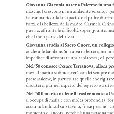
Giovanna Giaconia nasce a Palermo in una fam
maschio) crescono in un ambiente sereno; i genit
Giovanna ricorda la capacità del padre di affr
forza e la bellezza della madre, Carmela Cirin
guerra, affronta le difficoltà sopraggiunte, in
che fanno parte della vita.
Giovanna studia al Sacro Cuore, un collegio 
anche alle bambine. Si laurea in lettere, ma no
impedisce di affrontare una scolaresca; dà per
Nel ’50 conosce Cesare Terranova, allora pre
mesi. Il marito si dimostrerà con lei sempre mo
prese assieme, in particolare quelle che riguar
discutere, pur nel rispetto del segreto istrutto
Nel ’58 il marito ottiene il trasferimento a P
si occupa di mafia e con molta profondità, fors
accumulando sul suo tavolo, forse perché ‑ co
momento o, ancora, perché è una persona mol