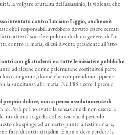
ità, la volgare brutalità dell’assassinio, la violenza che
esso intentato contro Luciano Liggio, anche se è
asse che i responsabili avrebbero dovuto essere cercati
atto attività sociale e politica di alcun genere, di far
tta contro la mafia, di cui diventa presidente all’atto
ntri con gli studenti e a tutte le iniziative pubbliche
accanto ad alcune donne palermitane costituitesi parte
si dei loro congiunti, donne che comprendono appieno
n la sudditanza alla mafia. Nell’88 riceve il premio
 nel proprio dolore, non si pensa assolutamente di
’io. Però poi ho avuto la sensazione di non essere la
, ma di una tragedia collettiva, che il pericolo
questo che spinge ad un certo punto a testimoniare,
o fatti di tutti i cittadini. E non si deve perdere la