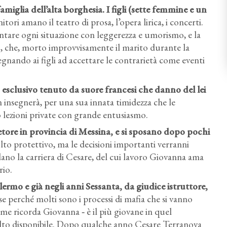
iglia dell’alta borghesia. I figli (sette femmine e un
ori amano il teatro di prosa, l’opera lirica, i concerti.
ontare ogni situazione con leggerezza e umorismo, e la
o, che, morto improvvisamente il marito durante la
segnando ai figli ad accettare le contrarietà come eventi
esclusivo tenuto da suore francesi che danno del lei
n insegnerà, per una sua innata timidezza che le
ò lezioni private con grande entusiasmo.
tore in provincia di Messina, e si sposano dopo pochi
lto protettivo, ma le decisioni importanti verranni
dano la carriera di Cesare, del cui lavoro Giovanna ama
rio.
alermo e già negli anni Sessanta, da giudice istruttore,
e perché molti sono i processi di mafia che si vanno
me ricorda Giovanna ‑ è il più giovane in quel
to disponibile. Dopo qualche anno Cesare Terranova