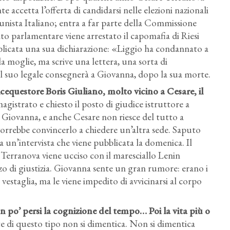
 accetta l’offerta di candidarsi nelle elezioni nazionali
nista Italiano; entra a far parte della Commissione
o parlamentare viene arrestato il capomafia di Riesi
blicata una sua dichiarazione: «Liggio ha condannato a
a moglie, ma scrive una lettera, una sorta di
il suo legale consegnerà a Giovanna, dopo la sua morte.
vicequestore Boris Giuliano, molto vicino a Cesare, il
agistrato e chiesto il posto di giudice istruttore a
 Giovanna, e anche Cesare non riesce del tutto a
rrebbe convincerlo a chiedere un’altra sede. Saputo
a un’intervista che viene pubblicata la domenica. Il
Terranova viene ucciso con il maresciallo Lenin
o di giustizia. Giovanna sente un gran rumore: erano i
vestaglia, ma le viene impedito di avvicinarsi al corpo
 po’ persi la cognizione del tempo… Poi la vita più o
 di questo tipo non si dimentica. Non si dimentica