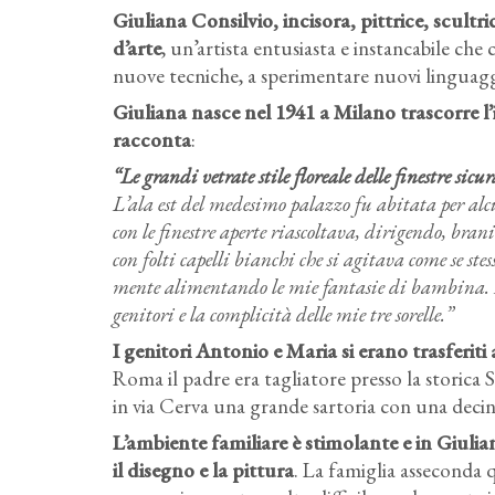
Giuliana Consilvio, incisora, pittrice, scult
d’arte
, un’artista entusiasta e instancabile ch
nuove tecniche, a sperimentare nuovi linguagg
Giuliana nasce nel 1941 a Milano trascorre l’
racconta
:
“Le grandi vetrate stile floreale delle finestre si
L’ala est del medesimo palazzo fu abitata per alc
con le finestre aperte riascoltava, dirigendo, br
con folti capelli bianchi che si agitava come se ste
mente alimentando le mie fantasie di bambina. L’
genitori e la complicità delle mie tre sorelle.”
I genitori Antonio e Maria si erano trasferit
Roma il padre era tagliatore presso la storica 
in via Cerva una grande sartoria con una decina
L’ambiente familiare è stimolante e in Giulian
il disegno e la pittura
. La famiglia asseconda