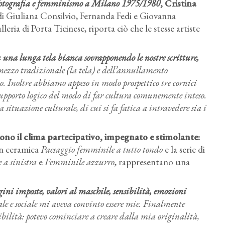
, fotografia e femminismo a Milano 1975/1980
, Cristina
i Giuliana Consilvio, Fernanda Fedi e Giovanna
eria di Porta Ticinese, riporta ciò che le stesse artiste
u una lunga tela bianca sovrapponendo le nostre scritture,
mezzo tradizionale (la tela) e dell’annullamento
. Inoltre abbiamo appeso in modo prospettico tre cornici
supporto logico del modo di far cultura comunemente inteso.
 situazione culturale, di cui si fa fatica a intravedere sia i
tono il clima partecipativo, impegnato e stimolante:
 in ceramica
Paesaggio femminile a tutto tondo
e la serie di
a sinistra
e
Femminile azzurro
, rappresentano una
:
ni imposte, valori al maschile, sensibilità, emozioni
ale e sociale mi aveva convinto essere mie. Finalmente
ibilità: potevo cominciare a creare dalla mia originalità,