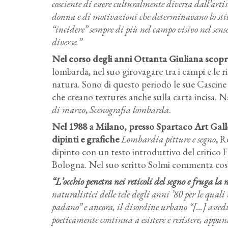
cosciente di essere culturalmente diversa dall’arti
donna e di motivazioni che determinavano lo sti
“incidere” sempre di più nel campo visivo nel sen
diverse.”
Nel corso degli anni Ottanta Giuliana scopre 
lombarda, nel suo girovagare tra i campi e le r
natura. Sono di questo periodo le sue Cascine d
che creano textures anche sulla carta incisa.
di marzo
,
Scenografia lombarda
.
Nel 1988 a Milano, presso Spartaco Art Galle
dipinti e grafiche
Lombardia pitture e segno
, R
dipinto con un testo introduttivo del critico F
Bologna. Nel suo scritto Solmi commenta così i
“L’occhio penetra nei reticoli del segno e fruga la
naturalistici delle tele degli anni ’80 per le qua
padano” e ancora, il disordine urbano “[...] ass
poeticamente continua a esistere e resistere, ap