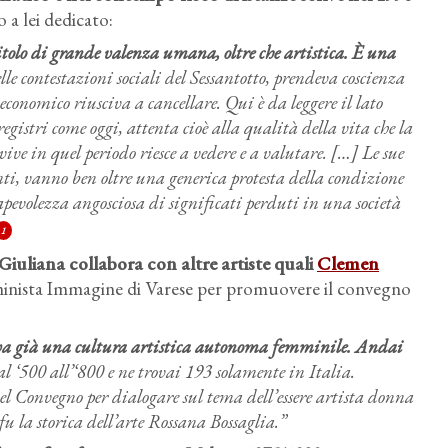
 a lei dedicato:
tolo di grande valenza umana, oltre che artistica. È una
elle contestazioni sociali del Sessantotto, prendeva coscienza
conomico riusciva a cancellare. Qui è da leggere il lato
gistri come oggi, attenta cioè alla qualità della vita che la
 vive in quel periodo riesce a vedere e a valutare. […] Le sue
denti, vanno ben oltre una generica protesta della condizione
evolezza angosciosa di significati perduti in una società
1
Giuliana collabora con altre artiste quali
Clemen
minista Immagine di Varese per promuovere il convegno
teva già una cultura artistica autonoma femminile. Andai
al ‘500 all’‘800 e ne trovai 193 solamente in Italia.
quel Convegno per dialogare sul tema dell’essere artista donna
fu la storica dell’arte Rossana Bossaglia.”