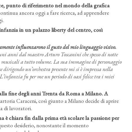
rice, punto di riferimento nel mondo della grafica
e continua ancora oggi a fare ricerca, ad apprendere
i.
infanzia in un palazzo liberty del centro, così
curamente influenzarono il gusto del mio linguaggio visivo.
uni anni dal maestro Arturo Toscanini che spesso di notte
ani musicali a tutto volume. La sua immagine di personaggio
sse dirigendo un’orchestra presente mi si è impressa nella
infanzia fu per me un periodo di oasi felice tra i miei
i alla fine degli anni Trenta da Roma a Milano. A
Sartoria Caraceni, così giunto a Milano decide di aprire
 di lavoratori.
a è chiara fin dalla prima età scolare la passione per
 questo desiderio, nonostante il momento