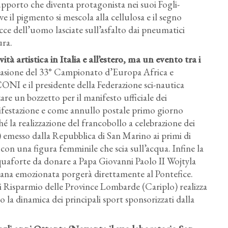
upporto che diventa protagonista nei suoi Fogli-
e il pigmento si mescola alla cellulosa e il segno
cce dell’uomo lasciate sull’asfalto dai pneumatici
ura.
 artistica in Italia e all’estero
, ma un evento tra i
 occasione del 33° Campionato d’Europa Africa e
CONI e il presidente della Federazione sci-nautica
zare un bozzetto per il manifesto ufficiale dei
festazione e come annullo postale primo giorno
ché la realizzazione del francobollo a celebrazione dei
emesso dalla Repubblica di San Marino ai primi di
 con una figura femminile che scia sull’acqua. Infine la
cquaforte da donare a Papa Giovanni Paolo II Wojtyla
iana emozionata porgerà direttamente al Pontefice.
 Risparmio delle Province Lombarde (Cariplo) realizza
no la dinamica dei principali sport sponsorizzati dalla