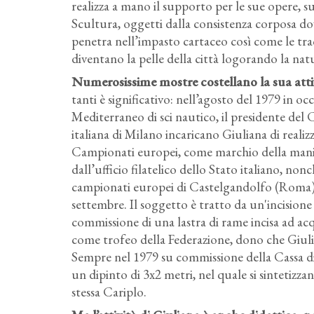
realizza a mano il supporto per le sue opere, s
Scultura, oggetti dalla consistenza corposa dov
penetra nell’impasto cartaceo così come le tra
diventano la pelle della città logorando la nat
Numerosissime mostre costellano la sua attività
tanti è significativo: nell’agosto del 1979 in
Mediterraneo di sci nautico, il presidente del 
italiana di Milano incaricano Giuliana di realiz
Campionati europei, come marchio della mani
dall’ufficio filatelico dello Stato italiano, non
campionati europei di Castelgandolfo (Roma) 
settembre. Il soggetto è tratto da un'incisione
commissione di una lastra di rame incisa ad a
come trofeo della Federazione, dono che Giul
Sempre nel 1979 su commissione della Cassa di
un dipinto di 3x2 metri, nel quale si sintetizza
stessa Cariplo.