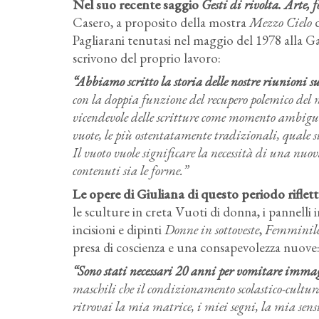
Nel suo recente saggio
Gesti di rivolta. Arte
Casero, a proposito della mostra
Mezzo Cielo
d
Pagliarani tenutasi nel maggio del 1978 alla Gall
scrivono del proprio lavoro:
“Abbiamo scritto la storia delle nostre riunioni s
con la doppia funzione del recupero polemico del 
vicendevole delle scritture come momento ambiguo
vuote, le più ostentatamente tradizionali, quale 
Il vuoto vuole significare la necessità di una nuova
contenuti sia le forme.”
Le opere di Giuliana di questo periodo riflet
le sculture in creta Vuoti di donna, i pannelli
incisioni e dipinti
Donne in sottoveste
,
Femminile 
presa di coscienza e una consapevolezza nuove
“Sono stati necessari 20 anni per vomitare immagi
maschili che il condizionamento scolastico-cultur
ritrovai la mia matrice, i miei segni, la mia sens