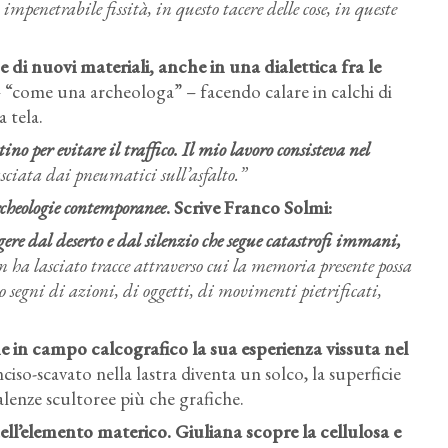
penetrabile fissità, in questo tacere delle cose, in queste
di nuovi materiali, anche in una dialettica fra le
 – “come una archeologa” – facendo calare in calchi di
a tela.
no per evitare il traffico. Il mio lavoro consisteva nel
asciata dai pneumatici sull’asfalto.”
cheologie contemporanee
. Scrive Franco Solmi:
re dal deserto e dal silenzio che segue catastrofi immani,
 ha lasciato tracce attraverso cui la memoria presente possa
 segni di azioni, di oggetti, di movimenti pietrificati,
ne in campo calcografico la sua esperienza vissuta nel
ciso-scavato nella lastra diventa un solco, la superficie
alenze scultoree più che grafiche.
dell’elemento materico
. Giuliana scopre la cellulosa e