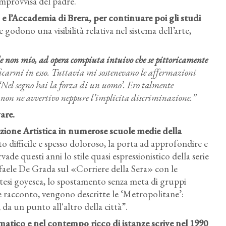
mprovvisa del padre.
o e l’Accademia di Brera
, per continuare poi gli studi
 godono una visibilità relativa nel sistema dell’arte,
e non mio, ad opera compiuta intuivo che se pittoricamente
ificarmi in esso. Tuttavia mi sostenevano le affermazioni
‘Nel segno hai la forza di un uomo’. Ero talmente
o non ne avvertivo neppure l’implicita discriminazione.”
are.
ione Artistica in numerose scuole medie della
to difficile e spesso doloroso, la porta ad approfondire e
ade questi anni lo stile quasi espressionistico della serie
ffaele De Grada sul «Corriere della Sera» con le
tesi goyesca, lo spostamento senza meta di gruppi
e racconto, vengono descritte le ‘Metropolitane’:
, da un punto all'altro della città”.
matico
e nel contempo ricco di istanze scrive nel 1990