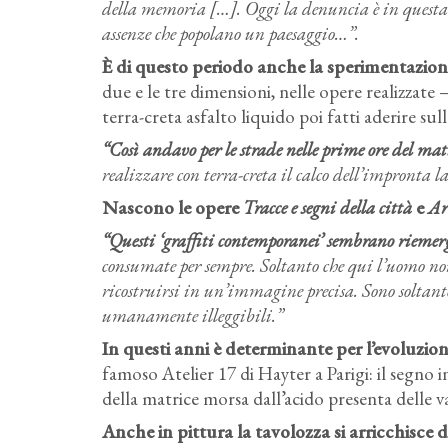
della memoria […]. Oggi la denuncia è in questa im
assenze che popolano un paesaggio…”.
È di questo periodo anche la sperimentazione 
due e le tre dimensioni, nelle opere realizzate
terra-creta asfalto liquido poi fatti aderire sull
“Così andavo per le strade nelle prime ore del matti
realizzare con terra-creta il calco dell’impronta l
Nascono le opere
Tracce e segni della città
e
Ar
“Questi ‘graffiti contemporanei’ sembrano riemerge
consumate per sempre. Soltanto che qui l’uomo non
ricostruirsi in un’immagine precisa. Sono soltanto
umanamente illeggibili.”
In questi anni è determinante per l’evoluzio
famoso Atelier 17 di Hayter a Parigi: il segno in
della matrice morsa dall’acido presenta delle v
Anche in pittura la tavolozza si arricchisce 