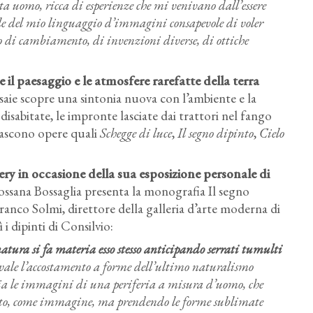
sta uomo, ricca di esperienze che mi venivano dall’essere
le del mio linguaggio d’immagini consapevole di voler
so di cambiamento, di invenzioni diverse, di ottiche
il paesaggio e le atmosfere rarefatte della terra
isaie scopre una sintonia nuova con l’ambiente e la
isabitate, le impronte lasciate dai trattori nel fango
 Nascono opere quali
Schegge di luce
,
Il segno dipinto
,
Cielo
ry in occasione della sua esposizione personale di
ossana Bossaglia presenta la monografia Il segno
ranco Solmi, direttore della galleria d’arte moderna di
 dipinti di Consilvio:
 natura si fa materia esso stesso anticipando serrati tumulti
li vale l’accostamento a forme dell’ultimo naturalismo
edia le immagini di una periferia a misura d’uomo, che
punto, come immagine, ma prendendo le forme sublimate