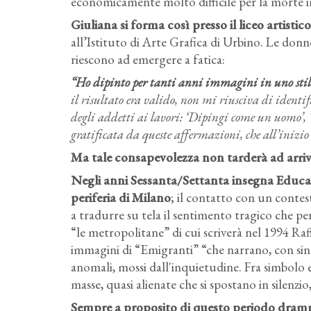
economicamente molto difficile per la morte i
Giuliana si forma così presso il liceo artistic
all’Istituto di Arte Grafica di Urbino. Le donne
riescono ad emergere a fatica:
“Ho dipinto per tanti anni immagini in uno stil
il risultato era valido, non mi riusciva di ident
degli addetti ai lavori: ‘Dipingi come un uomo’, 
gratificata da queste affermazioni, che all’inizi
Ma tale consapevolezza non tarderà ad arriv
Negli anni Sessanta/Settanta insegna Educaz
periferia di Milano
; il contatto con un contes
a tradurre su tela il sentimento tragico che perv
“le metropolitane” di cui scriverà nel 1994 Ra
immagini di “Emigranti” “che narrano, con sin
anomali, mossi dall'inquietudine. Fra simbolo 
masse, quasi alienate che si spostano in silenzio
Sempre a proposito di questo periodo dram