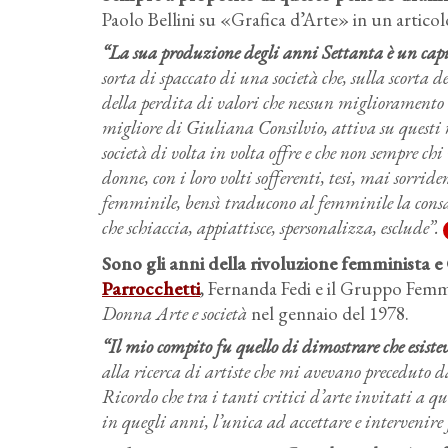
Paolo Bellini su «Grafica d’Arte» in un articolo
“La sua produzione degli anni Settanta è un capi
sorta di spaccato di una società che, sulla scorta d
della perdita di valori che nessun miglioramento e
migliore di Giuliana Consilvio, attiva su questi re
società di volta in volta offre e che non sempre chi
donne, con i loro volti sofferenti, tesi, mai sorri
femminile, bensì traducono al femminile la consap
che schiaccia, appiattisce, spersonalizza, esclude”.
Sono gli anni della rivoluzione femminista e 
Parrocchetti
, Fernanda Fedi e il Gruppo Fem
Donna Arte e società
nel gennaio del 1978.
“Il mio compito fu quello di dimostrare che esis
alla ricerca di artiste che mi avevano preceduto d
Ricordo che tra i tanti critici d’arte invitati a 
in quegli anni, l’unica ad accettare e intervenire 