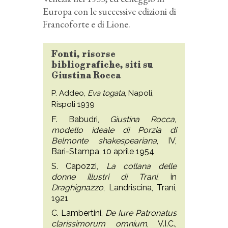
Europa con le successive edizioni di
Francoforte e di Lione.
Fonti, risorse
bibliografiche, siti su
Giustina Rocca
P. Addeo,
Eva togata
, Napoli,
Rispoli 1939
F. Babudri,
Giustina Rocca,
modello ideale di Porzia di
Belmonte shakespeariana
, IV,
Bari-Stampa, 10 aprile 1954
S. Capozzi,
La collana delle
donne illustri di Trani
, in
Draghignazzo
, Landriscina, Trani,
1921
C. Lambertini,
De Iure Patronatus
clarissimorum omnium
, V.I.C.,