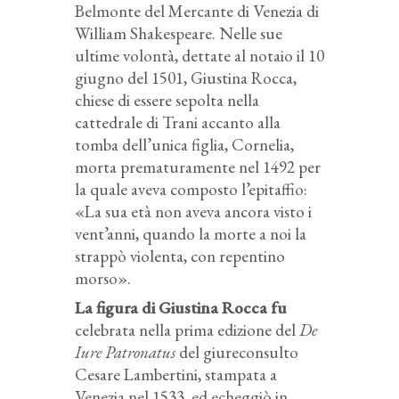
Belmonte del Mercante di Venezia di
William Shakespeare. Nelle sue
ultime volontà, dettate al notaio il 10
giugno del 1501, Giustina Rocca,
chiese di essere sepolta nella
cattedrale di Trani accanto alla
tomba dell’unica figlia, Cornelia,
morta prematuramente nel 1492 per
la quale aveva composto l’epitaffio:
«La sua età non aveva ancora visto i
vent’anni, quando la morte a noi la
strappò violenta, con repentino
morso».
La figura di Giustina Rocca fu
celebrata nella prima edizione del
De
Iure Patronatus
del giureconsulto
Cesare Lambertini, stampata a
Venezia nel 1533, ed echeggiò in