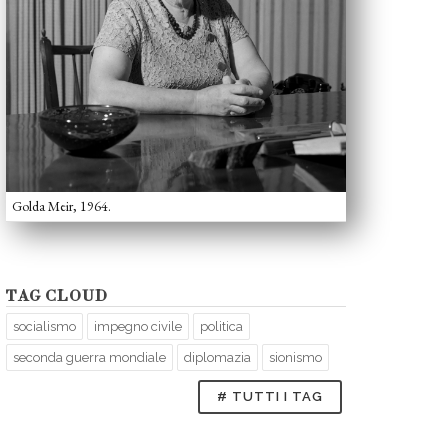
Golda Meir, 1964.
TAG CLOUD
socialismo
impegno civile
politica
seconda guerra mondiale
diplomazia
sionismo
# TUTTI I TAG