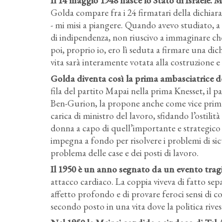
Il 14 maggio 1948 nasce lo Stato di Israele. 
Golda compare fra i 24 firmatari della dichiar
- mi misi a piangere. Quando avevo studiato, a s
di indipendenza, non riuscivo a immaginare che
poi, proprio io, ero lì seduta a firmare una d
vita sarà interamente votata alla costruzione e a
Golda diventa così la prima ambasciatrice de
fila del partito Mapai nella prima Knesset, il 
Ben-Gurion, la propone anche come vice primo m
carica di ministro del lavoro, sfidando l’ostil
donna a capo di quell’importante e strategico 
impegna a fondo per risolvere i problemi di sicu
problema delle case e dei posti di lavoro.
Il 1950 è un anno segnato da un evento tra
attacco cardiaco. La coppia viveva di fatto sep
affetto profondo e di provare feroci sensi di
secondo posto in una vita dove la politica rives