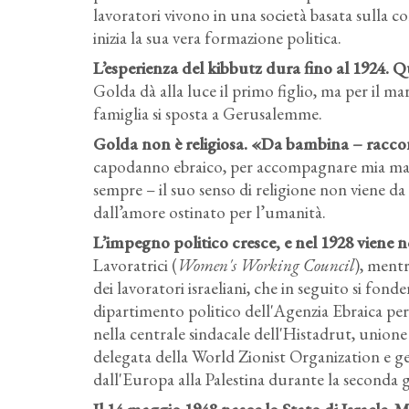
lavoratori vivono in una società basata sulla c
inizia la sua vera formazione politica.
L’esperienza del kibbutz dura fino al 1924. Q
Golda dà alla luce il primo figlio, ma per il ma
famiglia si sposta a Gerusalemme.
Golda non è religiosa. «Da bambina – raccon
capodanno ebraico, per accompagnare mia mamm
sempre – il suo senso di religione non viene da
dall’amore ostinato per l’umanità.
L’impegno politico cresce, e nel 1928 viene
Lavoratrici (
Women's Working Council
), mentr
dei lavoratori israeliani, che in seguito si fond
dipartimento politico dell'Agenzia Ebraica per 
nella centrale sindacale dell'Histadrut, unione
delegata della World Zionist Organization e ges
dall'Europa alla Palestina durante la seconda