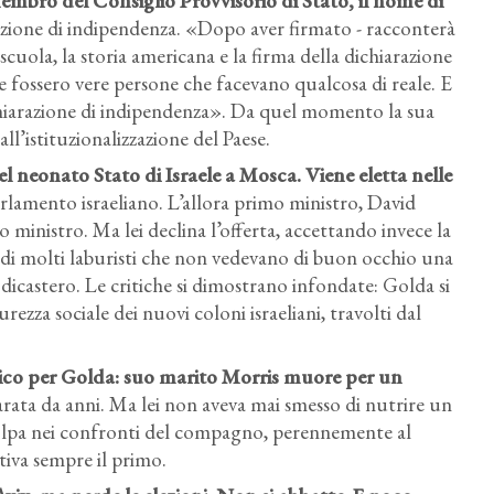
Membro del Consiglio Provvisorio di Stato, il nome di
azione di indipendenza. «Dopo aver firmato - racconterà
cuola, la storia americana e la firma della dichiarazione
 fossero vere persone che facevano qualcosa di reale. E
ichiarazione di indipendenza». Da quel momento la sua
ll’istituzionalizzazione del Paese.
l neonato Stato di Israele a Mosca. Viene eletta nelle
parlamento israeliano. L’allora primo ministro, David
inistro. Ma lei declina l’offerta, accettando invece la
ità di molti laburisti che non vedevano di buon occhio una
dicastero. Le critiche si dimostrano infondate: Golda si
rezza sociale dei nuovi coloni israeliani, travolti dal
gico per Golda: suo marito Morris muore per un
arata da anni. Ma lei non aveva mai smesso di nutrire un
 colpa nei confronti del compagno, perennemente al
tiva sempre il primo.