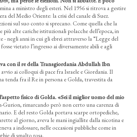
Aviv, ma perde le elezioni. Non si abbatte. E poco
mina a ministro degli esteri. Nel 1956 si ritrova a gestire
era del Medio Oriente: la crisi del canale di Suez.
rezioni sul suo conto si sprecano. Come quella che la
 più alte cariche istituzionali polacche dell’epoca, in
 - negli anni in cui gli ebrei attraverso la “Legge del
 fosse vietato l’ingresso ai diversamente abili e agli
tiva con il re della Transgiordania Abdullah Ibn
vvio ai colloqui di pace fra Israele e Giordania. Il
a tenda fra il Re in persona e Golda, travestita da
l’aspetto fisico di Golda. «Sei il miglior uomo del mio
en-Gurion, rimarcando però non certo una carenza di
nario. E del resto Golda portava scarpe ortopediche,
rette al giorno, aveva le mani ingiallite dalla nicotina e
teneva a indossare, nelle occasioni pubbliche come in
nghie di smalto rosa.