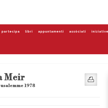
partecipa
libri
appuntamenti
assòciati
iniziativ
a Meir
erusalemme 1978