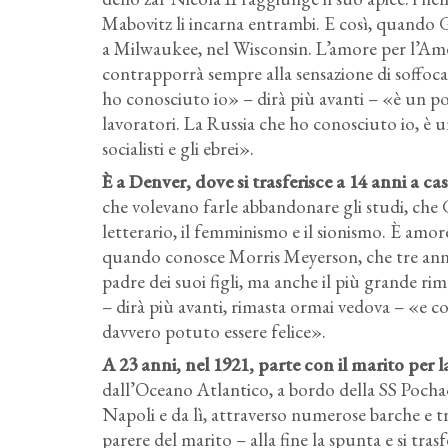
Mabovitz li incarna entrambi. E così, quando Go
a Milwaukee, nel Wisconsin. L’amore per l’Amer
contrapporrà sempre alla sensazione di soffoc
ho conosciuto io» – dirà più avanti – «è un po
lavoratori. La Russia che ho conosciuto io, è 
socialisti e gli ebrei».
È a Denver, dove si trasferisce a 14 anni a ca
che volevano farle abbandonare gli studi, che 
letterario, il femminismo e il sionismo. È amore 
quando conosce Morris Meyerson, che tre anni
padre dei suoi figli, ma anche il più grande ri
– dirà più avanti, rimasta ormai vedova – «e c
davvero potuto essere felice».
A 23 anni, nel 1921, parte con il marito per l
dall’Oceano Atlantico, a bordo della SS Pocha
Napoli e da lì, attraverso numerose barche e t
parere del marito – alla fine la spunta e si tras