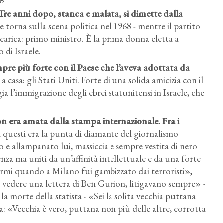
Tre anni dopo, stanca e malata, si dimette dalla
e torna sulla scena politica nel 1968 - mentre il partito
 carica: primo ministro. È la prima donna eletta a
o di Israele.
pre più forte con il Paese che l’aveva adottata da
 casa: gli Stati Uniti. Forte di una solida amicizia con il
 l’immigrazione degli ebrei statunitensi in Israele, che
on era amata dalla stampa internazionale. Fra i
 questi era la punta di diamante del giornalismo
 e allampanato lui, massiccia e sempre vestita di nero
ienza ma uniti da un’affinità intellettuale e da una forte
armi quando a Milano fui gambizzato dai terroristi»,
 vedere una lettera di Ben Gurion, litigavano sempre» -
a morte della statista - «Sei la solita vecchia puttana
sta: «Vecchia è vero, puttana non più delle altre, corrotta