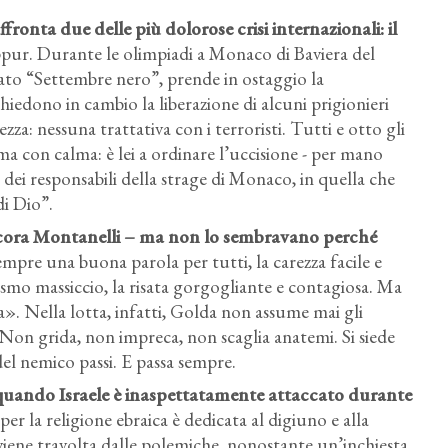
ffronta due delle più dolorose crisi internazionali: il
pur. Durante le olimpiadi a Monaco di Baviera del
ato “Settembre nero”, prende in ostaggio la
i chiedono in cambio la liberazione di alcuni prigionieri
zza: nessuna trattativa con i terroristi. Tutti e otto gli
ma con calma: è lei a ordinare l’uccisione - per mano
 dei responsabili della strage di Monaco, in quella che
di Dio”.
 ancora Montanelli – ma non lo sembravano perché
mpre una buona parola per tutti, la carezza facile e
ismo massiccio, la risata gorgogliante e contagiosa. Ma
ia». Nella lotta, infatti, Golda non assume mai gli
Non grida, non impreca, non scaglia anatemi. Si siede
del nemico passi. E passa sempre.
 quando Israele è inaspettatamente attaccato durante
er la religione ebraica è dedicata al digiuno e alla
 viene travolta dalle polemiche, nonostante un’inchiesta