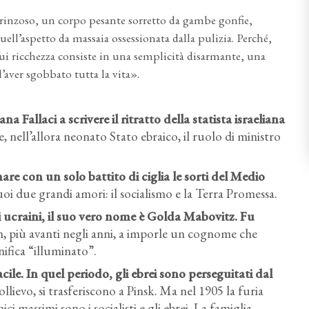
 grinzoso, un corpo pesante sorretto da gambe gonfie,
l’aspetto da massaia ossessionata dalla pulizia. Perché,
ui ricchezza consiste in una semplicità disarmante, una
’aver sgobbato tutta la vita».
a Fallaci a scrivere il ritratto della statista israeliana
 nell’allora neonato Stato ebraico, il ruolo di ministro
re con un solo battito di ciglia le sorti del Medio
uoi due grandi amori: il socialismo e la Terra Promessa.
i ucraini, il suo vero nome è Golda Mabovitz. Fu
on, più avanti negli anni, a imporle un cognome che
nifica “illuminato”.
ile. In quel periodo, gli ebrei sono perseguitati dal
llievo, si trasferiscono a Pinsk. Ma nel 1905 la furia
ci massimi sono i socialisti e gli ebrei. La famiglia