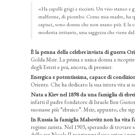
«Ha capelli grigi e ricciuti. Un viso stanco e
malferme, di piombo. Come mia madre, ha quel
capisci, sono donne che non usano più. E la c
modestia irritante, una saggezza che viene dall
È la penna della celebre inviata di guerra Orian
Golda Meir. La prima e unica donna a ricoprire,
degli Esteri e poi, ancora, di premier.
Energica e potentissima, capace di condiziona
Oriente. Che ha dedicato la sua intera vita ai s
Nata a Kiev nel 1898 da una famiglia di ebre
infatti il padre fondatore di Israele Ben Guri
suonasse più “ebraico”. Meir, appunto, che sig
In Russia la famiglia Mabovitz non ha vita fac
regime zarista. Nel 1903, sperando di trovare so
dello zar Nicola II raggiunge il suo apice: i nemi