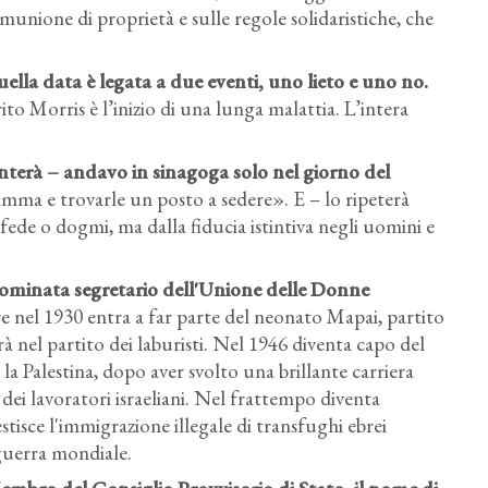
omunione di proprietà e sulle regole solidaristiche, che
uella data è legata a due eventi, uno lieto e uno no.
rito Morris è l’inizio di una lunga malattia. L’intera
terà – andavo in sinagoga solo nel giorno del
a e trovarle un posto a sedere». E – lo ripeterà
 fede o dogmi, ma dalla fiducia istintiva negli uomini e
 nominata segretario dell'Unione delle Donne
e nel 1930 entra a far parte del neonato Mapai, partito
erà nel partito dei laburisti. Nel 1946 diventa capo del
la Palestina, dopo aver svolto una brillante carriera
 dei lavoratori israeliani. Nel frattempo diventa
tisce l'immigrazione illegale di transfughi ebrei
 guerra mondiale.