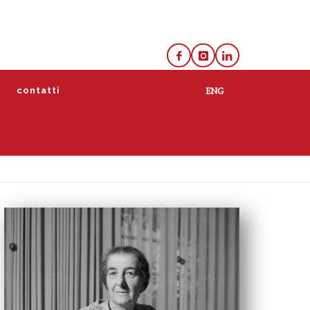
e
contatti