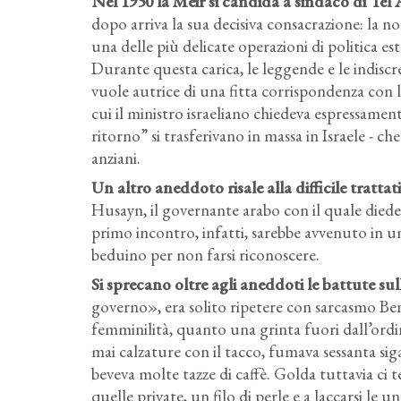
Nel 1950 la Meir si candida a sindaco di Tel 
dopo arriva la sua decisiva consacrazione: la no
una delle più delicate operazioni di politica est
Durante questa carica, le leggende e le indisc
vuole autrice di una fitta corrispondenza con le
cui il ministro israeliano chiedeva espressamente
ritorno” si trasferivano in massa in Israele - che
anziani.
Un altro aneddoto risale alla difficile tratta
Husayn, il governante arabo con il quale diede a
primo incontro, infatti, sarebbe avvenuto in un
beduino per non farsi riconoscere.
Si sprecano oltre agli aneddoti le battute sul
governo», era solito ripetere con sarcasmo B
femminilità, quanto una grinta fuori dall’ordi
mai calzature con il tacco, fumava sessanta siga
beveva molte tazze di caffè. Golda tuttavia ci 
quelle private, un filo di perle e a laccarsi le u