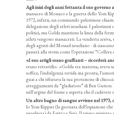
Agli inizi degli anni Settanta il suo governo a
massacro di Monaco e la guerra dello Yom Kip
1972, infatti, un commando palestinese chiam
delegazione degli atleti israeliani. I palestines
politici, ma Golda mantiene la linea della ferme
atleti vengono massacrati. La vendetta arriva, 
degli agenti del Mossad israeliano - di ciascuno
passerà alla storia come l’operazione “Collera 
«I suo artigli erano graffianti – ricorderà
erano retrattili». «Golda era materna, aveva se
soffice, l'indulgenza ruvida ma pronta, l'umor
guai a chi rifiutava la sua protezione di chiocc
atteggiamenti da “gladiatore” di Ben Gurion. 
sull'argine del fiume e aspetta che il cadavere 
Un altro bagno di sangue avviene nel 1973,
lo Yom Kippur (la giornata dell’espiazione che p
preghiera) da Egitto e Siria. Il primo ministro