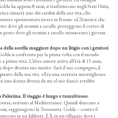
lda ha appena 8 anni, si trasferiscono negli Stati Uniti,
ica rimarrà uno dei cardini della sua vita, che
amento sperimentata invece in Russia: «L’America che
sto dove gli uomini a cavallo proteggono il corteo di
un posto dove gli uomini a cavallo massacrano i giovani
sa della sorella maggiore dopo un litigio con i genitori
Golda si confronta per la prima volta con il mondo
a prima vista. L’altro amore arriva all’età di 15 anni,
 dopo diventa suo marito. Sarà il suo compagno, il
mpianto della sua vita. «Era una creatura meravigliosa»
on una donna diversa da me al suo fianco avrebbe
a Palestina. Il viaggio è lungo e tumultuoso:
ontas, arrivano al Mediterraneo. Quindi sbarcano a
reni, raggiungono la Terrasanta. Golda – contro il
feriscono in un kibbutz. È lì, in un villaggio dove i