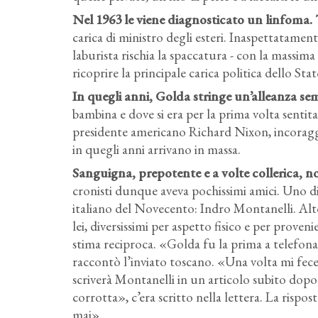
Nel 1963 le viene diagnosticato un linfoma. 
carica di ministro degli esteri. Inaspettatament
laburista rischia la spaccatura - con la massima
ricoprire la principale carica politica dello Stat
In quegli anni, Golda stringe un’alleanza sem
bambina e dove si era per la prima volta sentita a
presidente americano Richard Nixon, incoraggia
in quegli anni arrivano in massa.
Sanguigna, prepotente e a volte collerica, n
cronisti dunque aveva pochissimi amici. Uno di
italiano del Novecento: Indro Montanelli. Alto
lei, diversissimi per aspetto fisico e per proven
stima reciproca. «Golda fu la prima a telefon
raccontò l’inviato toscano. «Una volta mi fece
scriverà Montanelli in un articolo subito dopo l
corrotta», c’era scritto nella lettera. La rispo
mai».