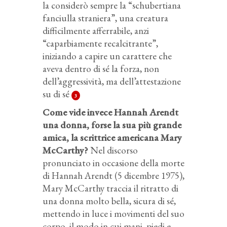
la considerò sempre la “schubertiana
fanciulla straniera”, una creatura
difficilmente afferrabile, anzi
“caparbiamente recalcitrante”,
iniziando a capire un carattere che
aveva dentro di sé la forza, non
dell’aggressività, ma dell’attestazione
su di sé
3
Come vide invece Hannah Arendt
una donna, forse la sua più grande
amica, la scrittrice americana Mary
McCarthy?
Nel discorso
pronunciato in occasione della morte
di Hannah Arendt (5 dicembre 1975),
Mary McCarthy traccia il ritratto di
una donna molto bella, sicura di sé,
mettendo in luce i movimenti del suo
corpo, il modo in cui mani, piedi e