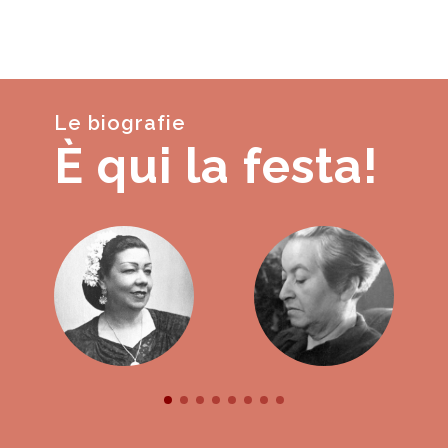
Le biografie
È qui la festa!