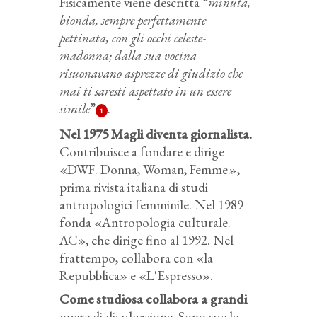
Fisicamente viene descritta “
minuta,
bionda, sempre perfettamente
pettinata, con gli occhi celeste-
madonna; dalla sua vocina
risuonavano asprezze di giudizio che
mai ti saresti aspettato in un essere
simile
”
.
1
Nel 1975 Magli diventa giornalista.
Contribuisce a fondare e dirige
«DWF. Donna, Woman, Femme
»
,
prima rivista italiana di studi
antropologici femminile. Nel 1989
fonda «Antropologia culturale.
AC», che dirige fino al 1992. Nel
frattempo, collabora con «la
Repubblica» e «L'Espresso».
Come studiosa collabora a grandi
opere di divulgazione. Sono sue le