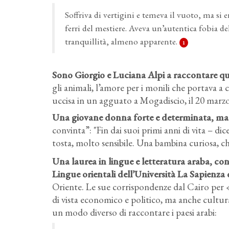
Soffriva di vertigini e temeva il vuoto, ma si e
ferri del mestiere. Aveva un’autentica fobia 
tranquillità, almeno apparente.
1
Sono Giorgio e Luciana Alpi a raccontare ques
gli animali, l’amore per i monili che portava a ca
uccisa in un agguato a Mogadiscio, il 20 marz
Una giovane donna forte e determinata, ma
convinta”: "Fin dai suoi primi anni di vita – d
tosta, molto sensibile. Una bambina curiosa, c
Una laurea in lingue e letteratura araba, cons
Lingue orientali dell’Università La Sapienz
Oriente. Le sue corrispondenze dal Cairo per 
di vista economico e politico, ma anche cultura
un modo diverso di raccontare i paesi arabi: