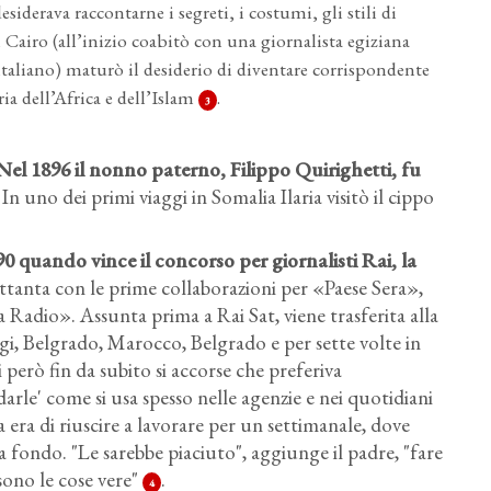
siderava raccontarne i segreti, i costumi, gli stili di
al Cairo (all’inizio coabitò con una giornalista egiziana
italiano) maturò il desiderio di diventare corrispondente
ria dell’Africa e dell’Islam
.
3
 Nel 1896 il nonno paterno, Filippo Quirighetti, fu
 In uno dei primi viaggi in Somalia Ilaria visitò il cippo
90
quando vince il concorso per giornalisti Rai, la
 Ottanta con le prime collaborazioni per «Paese Sera»,
Radio». Assunta prima a Rai Sat, viene trasferita alla
rigi, Belgrado, Marocco, Belgrado e per sette volte in
però fin da subito si accorse che preferiva
rle' come si usa spesso nelle agenzie e nei quotidiani
a era di riuscire a lavorare per un settimanale, dove
 a fondo. "Le sarebbe piaciuto", aggiunge il padre, "fare
sono le cose vere"
.
4