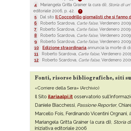
4
Mariangela Gritta Grainer (a cura di),
Storia di un
editoriale 2006, p. 42.
5
Dal sito
Il Coccodrillo giornalisti che si fann
6
Roberto Scardova,
Carte false
, Verdenero 2009,
7
Roberto Scardova,
Carte false
, Verdenero 2009,
8
Roberto Scardova,
Carte false
, Verdenero 2009,
9
Roberto Scardova,
Carte false
, Verdenero 2009,
10
Edizione straordinaria
annuncia la morte di di I
11
Roberto Scardova,
Carte false
, Verdenero 2009
12
Roberto Scardova,
Carte false
, Verdenero 2009
Fonti, risorse bibliografiche, siti su
«Corriere della Sera» (Archivio)
Il Sito
ilariaalpi.it
osservatorio sull'informazi
Daniele Biacchessi,
Passione Reporter
, Chia
Marcello Fois, Ferdinando Vicentini Orgnani,
I
Mariangela Gritta Grainer (a cura di),
Storia d
iniziativa editoriale 2006