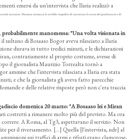
lementi emersi da un'intervista che Ilaria realizzò a
ateriale scottante. Nessuna minaccia le avrebbe impedito di raccontare la storia del peschereccio e di
eta, probabilmente manomessa
: "Una volta visionata in
e il sultano di Bosaaso Bogor aveva rilasciato a Ilaria
one durava in tutto tredici minuti, e le dichiarazioni
iran, contrariamente al proprio costume, avesse di
opo il giornalista Maurizio Torrealta tornò a
r ammise che l'intervista rilasciata a Ilaria era stata
uti; e che la giornalista gli aveva fatto parecchie
 domande e delle relative risposte però non c'era traccia
ogadiscio domenica 20 marzo
: "A Bosaaso lei e Miran
ati costretti a rimanere molto più del previsto. Ma ora
da correre. A Roma, al Tg3, aspettavano il servizio. Non
e per il riversamento. […] Quella [l'intervista, ndr] al
ammissioni sui traffici di armi e rifiuti erano clamorose,