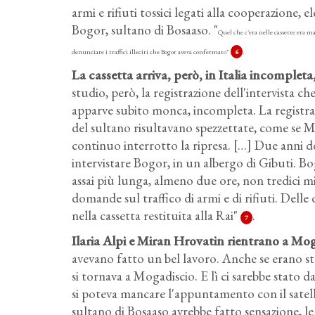
armi e rifiuti tossici legati alla cooperazione, e
Bogor, sultano di Bosaaso. "
Quel che c'era nelle cassette era m
denunciare i traffici illeciti che Bogor aveva confermato"
6
.
La cassetta arriva, però, in Italia incompl
studio, però, la registrazione dell'intervista ch
apparve subito monca, incompleta. La registrazi
del sultano risultavano spezzettate, come se M
continuo interrotto la ripresa. […] Due anni d
intervistare Bogor, in un albergo di Gibuti. Bogo
assai più lunga, almeno due ore, non tredici min
domande sul traffico di armi e di rifiuti. Delle
nella cassetta restituita alla Rai"
.
7
Ilaria Alpi e Miran Hrovatin rientrano a M
avevano fatto un bel lavoro. Anche se erano st
si tornava a Mogadiscio. E lì ci sarebbe stato 
si poteva mancare l'appuntamento con il satellit
sultano di Bosaaso avrebbe fatto sensazione, le 