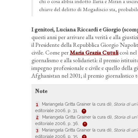
chi o cosa abbia indotto Ilaria e Miran a uscire
chiave del delitto di Mogadiscio sta, probabilm
I genitori, Luciana Riccardi e Giorgio
(scomp
questi anni per arrivare alla verità e alla giust
il Presidente della Repubblica Giorgio Napoli
civile. Come per
Maria Grazia Cutuli
così nel 
giornalismo e alla solidarietà: il premio istitu
impegno professionale e civile e quello della g
Afghanistan nel 2001; il premio giornalistico te
Note
1
Mariangela Gritta Grainer (a cura di),
Storia di un
editoriale 2006, p. 31.
2
Mariangela Gritta Grainer (a cura di),
Storia di un
editoriale 2006, p. 36.
3
Mariangela Gritta Grainer (a cura di),
Storia di un
editoriale 2006, p. 35.