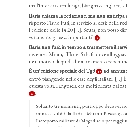
ma l'intervista era lunga, bisognava tagliare,
Ilaria chiama la redazione, ma non anticipa a
risposto Flavio Fusi, in servizio al desk della r
l'edizione delle 14.20 […]. Scusa, non posso dir
veramente grosse. Importanti"
.
9
Ilaria non farà in tempo a trasmettere il serv
insieme a Miran, l'Hotel Sahafi, dove alloggi
né il motivo di quell'allontanamento repentino
È un'edizione speciale del Tg3
ad annuncia
10
entrò piangendo nelle case degli italiani. […] 
questa volta l'angoscia era moltiplicata dal fa
.
11
Soltanto tre momenti, purtroppo decisivi, no
minacce subiti da Ilaria e Miran a Bosaaso; co
l'aeroporto militare di Mogadiscio per raggiu