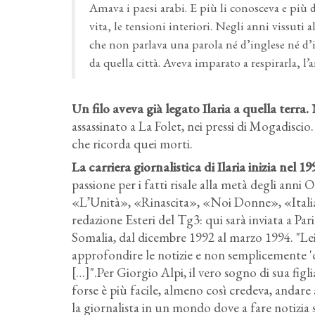
Amava i paesi arabi. E più li conosceva e più de
vita, le tensioni interiori. Negli anni vissuti 
che non parlava una parola né d’inglese né d’
da quella città. Aveva imparato a respirarla, l’a
Un filo aveva già legato Ilaria a quella terra
.
assassinato a La Folet, nei pressi di Mogadiscio.
che ricorda quei morti.
La carriera giornalistica di Ilaria inizia nel 19
passione per i fatti risale alla metà degli anni
«L’Unità», «Rinascita», «Noi Donne», «Italia 
redazione Esteri del Tg3: qui sarà inviata a Pa
Somalia, dal dicembre 1992 al marzo 1994. "Lei 
approfondire le notizie e non semplicemente 'da
[…]".Per Giorgio Alpi, il vero sogno di sua figli
forse è più facile, almeno così credeva, andare
la giornalista in un mondo dove a fare notizia 