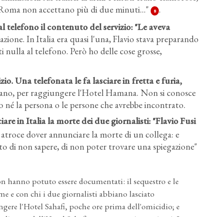
 a Roma non accettano più di due minuti..."
.
8
l telefono il contenuto del servizio
: "Le aveva
edazione. In Italia era quasi l'una, Flavio stava preparando
ti nulla al telefono. Però ho delle cose grosse,
izio
. Una telefonata le fa lasciare in fretta e furia,
avano, per raggiungere l'Hotel Hamana. Non si conosce
 né la persona o le persone che avrebbe incontrato.
re in Italia la morte dei due giornalisti
: "Flavio Fusi
È atroce dover annunciare la morte di un collega: e
tto di non sapere, di non poter trovare una spiegazione"
n hanno potuto essere documentati: il sequestro e le
me e con chi i due giornalisti abbiano lasciato
ngere l'Hotel Sahafi, poche ore prima dell'omicidio; e