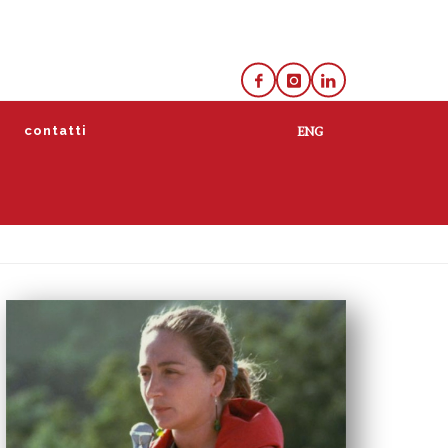
e
contatti