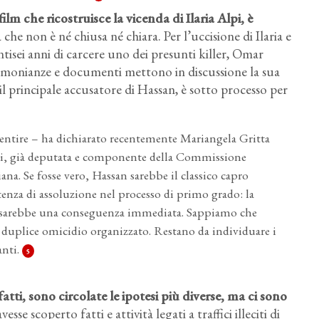
 film che ricostruisce la vicenda di Ilaria Alpi
, è
 che non è né chiusa né chiara. Per l’uccisione di Ilaria e
ntisei anni di carcere uno dei presunti killer, Omar
monianze e documenti mettono in discussione la sua
l principale accusatore di Hassan, è sotto processo per
 mentire – ha dichiarato recentemente Mariangela Gritta
Alpi, già deputata e componente della Commissione
ana. Se fosse vero, Hassan sarebbe il classico capro
ntenza di assoluzione nel processo di primo grado: la
n sarebbe una conseguenza immediata. Sappiamo che
n duplice omicidio organizzato. Restano da individuare i
anti.
5
atti, sono circolate le ipotesi più diverse
, ma ci sono
se scoperto fatti e attività legati a traffici illeciti di