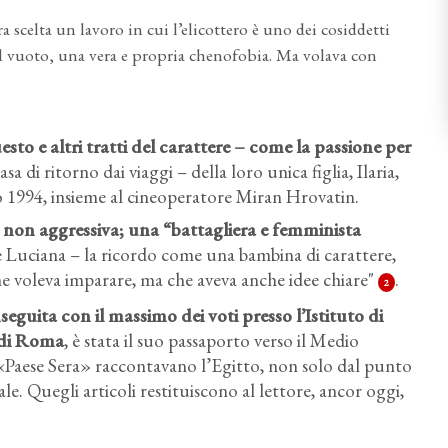
ra scelta un lavoro in cui l’elicottero è uno dei cosiddetti
del vuoto, una vera e propria chenofobia. Ma volava con
to e altri tratti del carattere
– come la passione per
sa di ritorno dai viaggi – della loro unica figlia, Ilaria,
o 1994, insieme al cineoperatore Miran Hrovatin.
 non aggressiva
; una “battagliera e femminista
ice Luciana – la ricordo come una bambina di carattere,
he voleva imparare, ma che aveva anche idee chiare"
.
2
eguita con il massimo dei voti presso l’Istituto di
a di Roma
, è stata il suo passaporto verso il Medio
«Paese Sera» raccontavano l’Egitto, non solo dal punto
le. Quegli articoli restituiscono al lettore, ancor oggi,