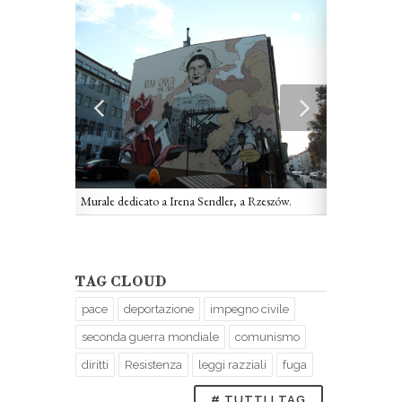
Murale dedicato a Irena Sendler, a Rzeszów.
TAG CLOUD
pace
deportazione
impegno civile
Irena Sendler
seconda guerra mondiale
comunismo
diritti
Resistenza
leggi razziali
fuga
# TUTTI I TAG