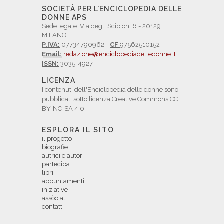
SOCIETÀ PER L'ENCICLOPEDIA DELLE
DONNE APS
Sede legale: Via degli Scipioni 6 - 20129
MILANO
P.IVA:
07734790962 -
CF
97562510152
Email:
redazione@enciclopediadelledonne.it
ISSN:
3035-4927
LICENZA
I contenuti dell'Enciclopedia delle donne sono
pubblicati sotto licenza Creative Commons CC
BY-NC-SA 4.0.
ESPLORA IL SITO
il progetto
biografie
autrici e autori
partecipa
libri
appuntamenti
iniziative
assòciati
contatti