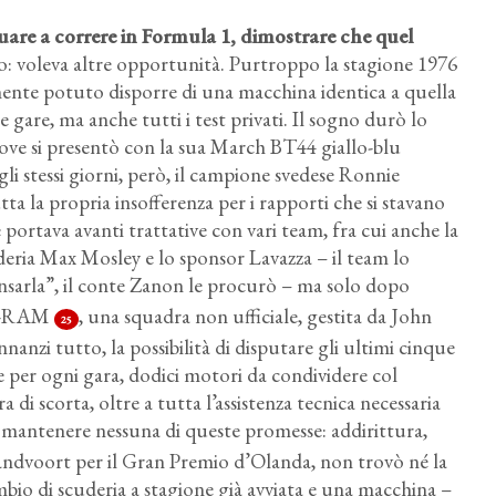
uare a correre in Formula 1, dimostrare che quel
o: voleva altre opportunità. Purtroppo la stagione 1976
lmente potuto disporre di una macchina identica a quella
e gare, ma anche tutti i test privati. Il sogno durò lo
dove si presentò con la sua March BT44 giallo-blu
 stessi giorni, però, il campione svedese Ronnie
tta la propria insofferenza per i rapporti che si stavano
ortava avanti trattative con vari team, fra cui anche la
uderia Max Mosley e lo sponsor Lavazza – il team lo
nsarla”, il conte Zanon le procurò – ma solo dopo
am-RAM
, una squadra non ufficiale, gestita da John
25
anzi tutto, la possibilità di disputare gli ultimi cinque
per ogni gara, dodici motori da condividere col
di scorta, oltre a tutta l’assistenza tecnica necessaria
mantenere nessuna di queste promesse: addirittura,
andvoort per il Gran Premio d’Olanda, non trovò né la
bio di scuderia a stagione già avviata e una macchina –