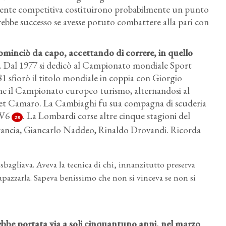
mente competitiva costituirono probabilmente un punto
sarebbe successo se avesse potuto combattere alla pari con
minciò da capo, accettando di correre, in quello
. Dal 1977 si dedicò al Campionato mondiale Sport
981 sfiorò il titolo mondiale in coppia con Giorgio
che il Campionato europeo turismo, alternandosi al
et Camaro. La Cambiaghi fu sua compagna di scuderia
TV6
. La Lombardi corse altre cinque stagioni del
28
ancia, Giancarlo Naddeo, Rinaldo Drovandi. Ricorda
sbagliava. Aveva la tecnica di chi, innanzitutto preserva
apazzarla. Sapeva benissimo che non si vinceva se non si
rebbe portata via a soli cinquantuno anni, nel marzo