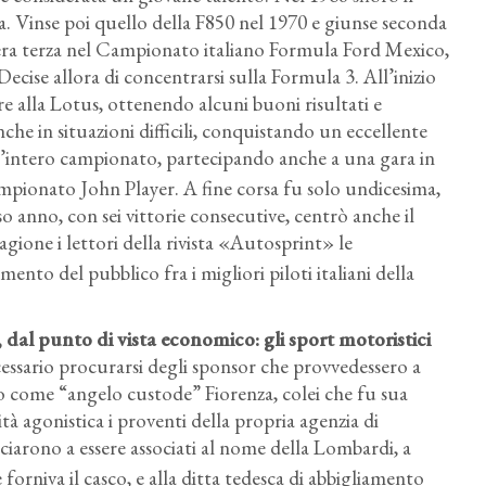
. Vinse poi quello della F850 nel 1970 e giunse seconda
 era terza nel Campionato italiano Formula Ford Mexico,
ecise allora di concentrarsi sulla Formula 3. All’inizio
re alla Lotus, ottenendo alcuni buoni risultati e
che in situazioni difficili, conquistando un eccellente
l’intero campionato, partecipando anche a una gara in
ampionato John Player. A fine corsa fu solo undicesima,
o anno, con sei vittorie consecutive, centrò anche il
tagione i lettori della rivista «Autosprint» le
ento del pubblico fra i migliori piloti italiani della
 dal punto di vista economico: gli sport motoristici
essario procurarsi degli sponsor che provvedessero a
uto come “angelo custode” Fiorenza, colei che fu sua
ità agonistica i proventi della propria agenzia di
nciarono a essere associati al nome della Lombardi, a
 forniva il casco, e alla ditta tedesca di abbigliamento