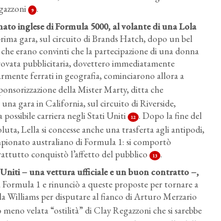
egazzoni
.
9
nato inglese di Formula 5000, al volante di una Lola
rima gara, sul circuito di Brands Hatch, dopo un bel
 che erano convinti che la partecipazione di una donna
rovata pubblicitaria, dovettero immediatamente
olarmente ferrati in geografia, cominciarono allora a
 sponsorizzazione della Mister Marty, ditta che
na gara in California, sul circuito di Riverside,
possibile carriera negli Stati Uniti
. Dopo la fine del
12
uta, Lella si concesse anche una trasferta agli antipodi,
mpionato australiano di Formula 1: si comportò
rattutto conquistò l’affetto del pubblico
.
13
i Uniti – una vettura ufficiale e un buon contratto –,
a Formula 1 e rinunciò a queste proposte per tornare a
la Williams per disputare al fianco di Arturo Merzario
o meno velata “ostilità” di Clay Regazzoni che si sarebbe