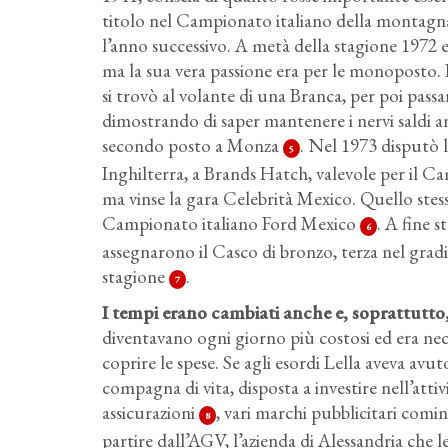
titolo nel Campionato italiano della montagna
l’anno successivo. A metà della stagione 1972
ma la sua vera passione era per le monoposto. D
si trovò al volante di una Branca, per poi passa
dimostrando di saper mantenere i nervi saldi an
secondo posto a Monza
. Nel 1973 disputò 
5
Inghilterra, a Brands Hatch, valevole per il C
ma vinse la gara Celebrità Mexico. Quello stess
Campionato italiano Ford Mexico
. A fine s
6
assegnarono il Casco di bronzo, terza nel gradim
stagione
.
7
I tempi erano cambiati anche e, soprattutto,
diventavano ogni giorno più costosi ed era nec
coprire le spese. Se agli esordi Lella aveva av
compagna di vita, disposta a investire nell’attiv
assicurazioni
, vari marchi pubblicitari comi
8
partire dall’AGV, l’azienda di Alessandria che le