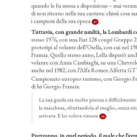
quando le fu messa a disposizione – mai vera
di non ritorno nella sua carriera: chissà cosa 
i campioni della sua epoca
.
27
Tuttavia, con grande umiltà, la Lombardi co
stesso 1976, con una Fiat 128 coupé Gruppo 2
prototipi al volante dell’Osella, con cui nel 1
Francia. Quello stesso anno, Lella disputò an
volante con Anna Cambiaghi, su una Chevrol
anche nel 1982, con l’Alfa Romeo Alfetta G
Campionato europeo turismo, con Giorgio Fr
di lei Giorgio Francia:
La sua guida era molto precisa e difficilmente 
la macchina, sfruttandola al meglio, senza str
arrivava. E lei voleva vincere
.
29
Purtroppo, in quel periodo, il male che l’av