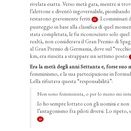
rivelata esatta. Verso metà gara, mentre si tr
l’alettone e diventò ingovernabile, piombando 
restarono gravemente feriti
. I commissari 
21
punteggio in base alla classifica di quel mome
stata completata, le fu riconosciuto solo quel 
realtà, non considerava il Gran Premio di Spagn
al Gran Premio di Germania, dove sul “vecchio
km, era riuscita a strappare un settimo posto
Era la metà degli anni Settanta e, forse suo
femminismo, e la sua partecipazione in Formula
Lella rifiutava questa “responsabilità”:
Non sono femminista, o per lo meno mi inte
Io ho sempre lottato con gli uomini e non
l’antagonismo fra piloti diversi. Lo ripeto,
.
23