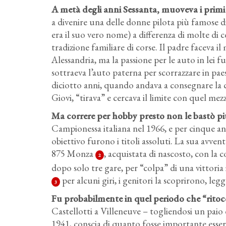
A metà degli anni Sessanta, muoveva i primi 
a divenire una delle donne pilota più famose d
era il suo vero nome) a differenza di molte di
tradizione familiare di corse. Il padre faceva i
Alessandria, ma la passione per le auto in lei f
sottraeva l’auto paterna per scorrazzare in paes
diciotto anni, quando andava a consegnare la ca
Giovi, “tirava” e cercava il limite con quel me
Ma correre per hobby presto non le bastò più,
Campionessa italiana nel 1966, e per cinque anni
obiettivo furono i titoli assoluti. La sua avv
875 Monza
, acquistata di nascosto, con la c
2
dopo solo tre gare, per “colpa” di una vittoria 
per alcuni giri, i genitori la scoprirono, le
3
Fu probabilmente in quel periodo che “ritoccò
Castellotti a Villeneuve – togliendosi un paio 
1941, conscia di quanto fosse importante esser