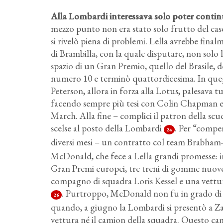
Alla Lombardi interessava solo poter contin
mezzo punto non era stato solo frutto del cas
si rivelò piena di problemi. Lella avrebbe fina
di Brambilla, con la quale disputare, non solo l
spazio di un Gran Premio, quello del Brasile, 
numero 10 e terminò quattordicesima. In quegli
Peterson, allora in forza alla Lotus, palesava tu
facendo sempre più tesi con Colin Chapman e p
March. Alla fine – complici il patron della sc
scelse al posto della Lombardi
. Per “compe
24
diversi mesi – un contratto col team Brabh
McDonald, che fece a Lella grandi promesse: inn
Gran Premi europei, tre treni di gomme nuove 
compagno di squadra Loris Kessel e una vettura 
. Purtroppo, McDonald non fu in grado di 
26
quando, a giugno la Lombardi si presentò a Z
vettura né il camion della squadra. Questo cam