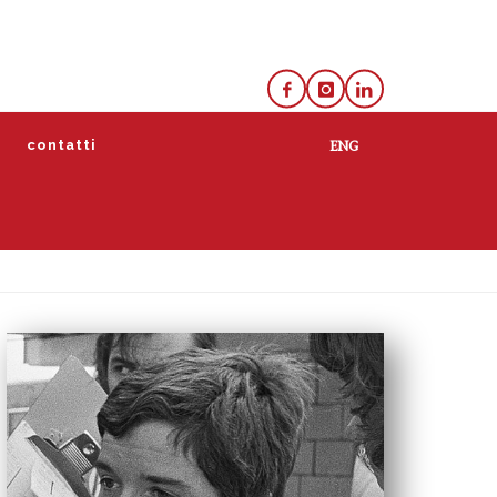
e
contatti