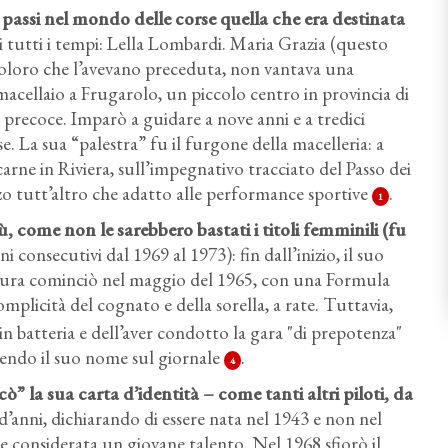
passi nel mondo delle corse quella che era destinata
i tutti i tempi: Lella Lombardi. Maria Grazia (questo
 coloro che l’avevano preceduta, non vantava una
l macellaio a Frugarolo, un piccolo centro in provincia di
u precoce. Imparò a guidare a nove anni e a tredici
e. La sua “palestra” fu il furgone della macelleria: a
rne in Riviera, sull’impegnativo tracciato del Passo dei
zzo tutt’altro che adatto alle performance sportive
.
1
 come non le sarebbero bastati i titoli femminili (fu
 consecutivi dal 1969 al 1973): fin dall’inizio, il suo
entura cominciò nel maggio del 1965, con una Formula
omplicità del cognato e della sorella, a rate. Tuttavia,
in batteria e dell’aver condotto la gara "di prepotenza"
ggendo il suo nome sul giornale
.
4
” la sua carta d’identità – come tanti altri piloti, da
d’anni, dichiarando di essere nata nel 1943 e non nel
e considerata un giovane talento. Nel 1968 sfiorò il