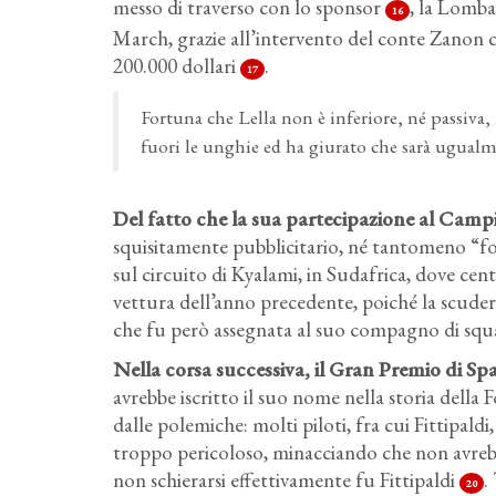
messo di traverso con lo sponsor
, la Lomba
16
March, grazie all’intervento del conte Zanon ch
200.000 dollari
.
17
Fortuna che Lella non è inferiore, né passiva,
fuori le unghie ed ha giurato che sarà ugualm
Del fatto che la sua partecipazione al Cam
squisitamente pubblicitario, né tantomeno “folk
sul circuito di Kyalami, in Sudafrica, dove cen
vettura dell’anno precedente, poiché la scude
che fu però assegnata al suo compagno di squa
Nella corsa successiva, il Gran Premio di Spa
avrebbe iscritto il suo nome nella storia della 
dalle polemiche: molti piloti, fra cui Fittipald
troppo pericoloso, minacciando che non avrebber
non schierarsi effettivamente fu Fittipaldi
.
20