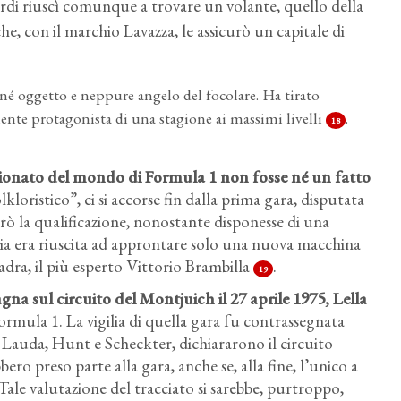
rdi riuscì comunque a trovare un volante, quello della
e, con il marchio Lavazza, le assicurò un capitale di
 né oggetto e neppure angelo del focolare. Ha tirato
ente protagonista di una stagione ai massimi livelli
.
18
pionato del mondo di Formula 1 non fosse né un fatto
loristico”, ci si accorse fin dalla prima gara, disputata
trò la qualificazione, nonostante disponesse di una
ria era riuscita ad approntare solo una nuova macchina
dra, il più esperto Vittorio Brambilla
.
19
gna sul circuito del Montjuich il 27 aprile 1975, Lella
Formula 1. La vigilia di quella gara fu contrassegnata
i, Lauda, Hunt e Scheckter, dichiararono il circuito
o preso parte alla gara, anche se, alla fine, l’unico a
 Tale valutazione del tracciato si sarebbe, purtroppo,