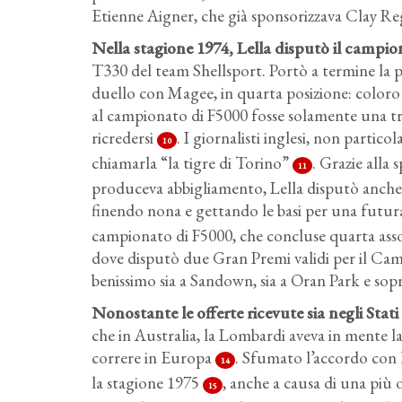
Etienne Aigner, che già sponsorizzava Clay R
Nella stagione 1974, Lella disputò il campio
T330 del team Shellsport. Portò a termine la p
duello con Magee, in quarta posizione: coloro
al campionato di F5000 fosse solamente una t
ricredersi
. I giornalisti inglesi, non partic
10
chiamarla “la tigre di Torino”
. Grazie alla
11
produceva abbigliamento, Lella disputò anche u
finendo nona e gettando le basi per una futura 
campionato di F5000, che concluse quarta assol
dove disputò due Gran Premi validi per il Ca
benissimo sia a Sandown, sia a Oran Park e sop
Nonostante le offerte ricevute sia negli Stat
che in Australia, la Lombardi aveva in mente l
correre in Europa
. Sfumato l’accordo con 
14
la stagione 1975
, anche a causa di una più 
15