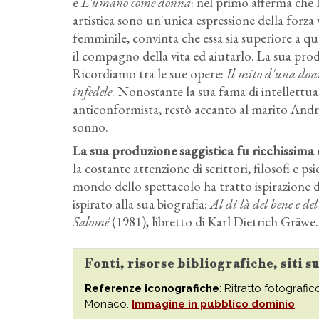
e
L'umano come donna
: nel primo afferma che l
artistica sono un'unica espressione della forza
femminile, convinta che essa sia superiore a quel
il compagno della vita ed aiutarlo. La sua pro
Ricordiamo tra le sue opere:
Il mito d'una do
infedele
. Nonostante la sua fama di intellettual
anticonformista, restò accanto al marito Andreas
sonno.
La sua produzione saggistica fu ricchissima 
la costante attenzione di scrittori, filosofi e ps
mondo dello spettacolo ha tratto ispirazione da
ispirato alla sua biografia:
Al di là del bene e de
Salomé
(1981), libretto di Karl Dietrich Gräwe.
Fonti, risorse bibliografiche, siti 
Referenze iconografiche
: Ritratto fotografic
Monaco.
Immagine in pubblico dominio
.