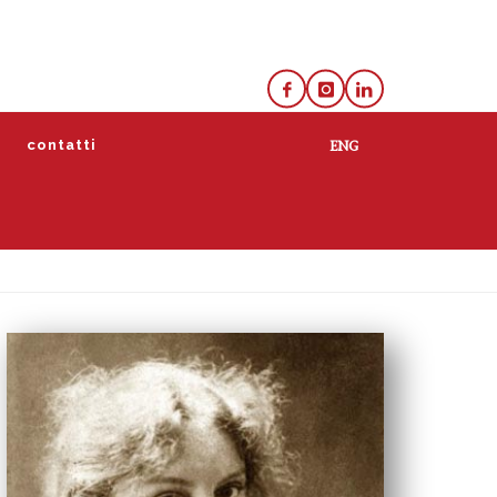
e
contatti