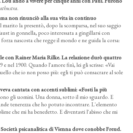
 Lou andò a vivere per cinque anni con Paul. Furono
athustra
.
 ma non rinunciò alla sua vita in continuo
l marito la presentò, dopo la scomparsa, nel suo saggio
ust in gonnella, poco interessata a gingillarsi con
 forza nascosta che regge il mondo e ne guida la corsa:
e con Rainer Maria Rilke. La relazione durò quattro
 e nel 1900. Quando l'amore finì, lei gli scrisse: «Vai
uello che io non posso più: egli ti può consacrare al sole
aveva cantata con accenti sublimi: «Fosti la più
ono gli uomini. Una donna, sotto il mio sguardo. E
rande tenerezza che ho potuto incontrare. L'elemento
blime che mi ha benedetto. E diventasti l'abisso che mi
 Società psicanalitica di Vienna dove conobbe Freud.