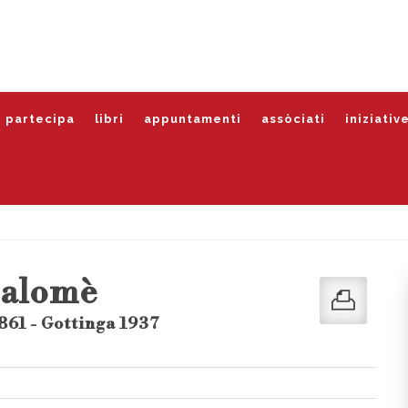
partecipa
libri
appuntamenti
assòciati
iniziativ
Salomè
861 - Gottinga 1937