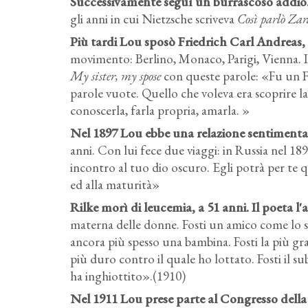
Successivamente seguì un burrascoso addio.
gli anni in cui Nietzsche scriveva
Così parlò Zar
Più tardi Lou sposò Friedrich Carl Andreas,
movimento: Berlino, Monaco, Parigi, Vienna. I
My sister, my spose
con queste parole: «Fu un Fa
parole vuote. Quello che voleva era scoprire la
conoscerla, farla propria, amarla. »
Nel 1897 Lou ebbe una relazione sentimental
anni. Con lui fece due viaggi: in Russia nel 1899
incontro al tuo dio oscuro. Egli potrà per te q
ed alla maturità»
Rilke morì di leucemia, a 51 anni. Il poeta l'
materna delle donne. Fosti un amico come lo s
ancora più spesso una bambina. Fosti la più g
più duro contro il quale ho lottato. Fosti il su
ha inghiottito».(1910)
Nel 1911 Lou prese parte al Congresso della