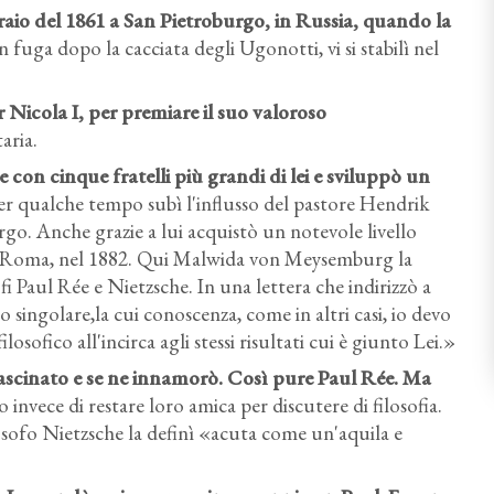
raio del 1861 a San Pietroburgo, in Russia, quando la
n fuga dopo la cacciata degli Ugonotti, vi si stabilì nel
ar Nicola I, per premiare il suo valoroso
aria.
on cinque fratelli più grandi di lei e sviluppò un
per qualche tempo subì l'influsso del pastore Hendrik
rgo. Anche grazie a lui acquistò un notevole livello
i a Roma, nel 1882. Qui Malwida von Meysemburg la
sofi Paul Rée e Nietzsche. In una lettera che indirizzò a
o singolare,la cui conoscenza, come in altri casi, io devo
losofico all'incirca agli stessi risultati cui è giunto Lei.»
scinato e se ne innamorò. Così pure Paul Rée. Ma
nvece di restare loro amica per discutere di filosofia.
losofo Nietzsche la definì «acuta come un'aquila e