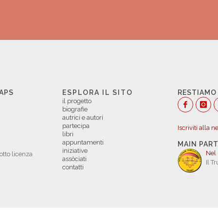
 APS
ESPLORA IL SITO
RESTIAMO
il progetto
biografie
autrici e autori
partecipa
Iscriviti alla 
libri
appuntamenti
MAIN PAR
iniziative
Nel
otto licenza
assòciati
Il T
contatti