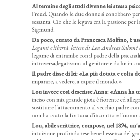
Al termine degli studi divenne lei stessa ps
Freud. Quando le due donne si conobbero per l
sessanta. Ciò che le legava era la passione per l
Sigmund.
Da poco, curato da Francesca Molfino, è usci
Legami e libertà, lettere di Lou Andreas Salom
legame di entrambe con il padre della psicanalis
introversa,legatissima al genitore e da lui in anal
Il padre disse di lei: «La più dotata e colta de
imparare, a vedere, a capire il mondo.»
Lou invece così descrisse Anna: «Anna ha un 
inciso con mia grande gioia è fiorente ed allegra
sostituire l'attaccamento al vecchio padre con 
non ha avuto la fortuna d'incontrare l'uomo a
Lou, abile scrittrice, compose, nel 1894, un'
intuizione profonda rese bene l'essenza del gra