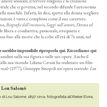
'amore sessuale, il fervore religioso e la creazione
 vitale che ci governa, nel secondo difende l'autonomia
la maschile. Infatti, lei dice, spetta alla donna scegliere
duzione è vasta e complessa come il suo carattere.
nna
,
Biografie dell'inconscio
,
Saggi sull'amore
,
Devota ed
e libera e combattiva, passionale, irrequieta e
 fino alla morte che la colse all'età di 76 anni, nel
e sarebbe impossibile riproporla qui. Ricordiamo qui
icanalisti sulla sua figura e sulle sue opere. Anche il
lla sua vicenda: Liliana Cavani ha realizzato un film
l male
(1977), Giuseppe Sinopoli un'opera teatrale:
Lou
su Lou Salomè
o di Lou Salomé, 1897 circa, fotografata all'Atelier Elvira,