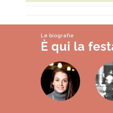
Le biografie
È qui la fest