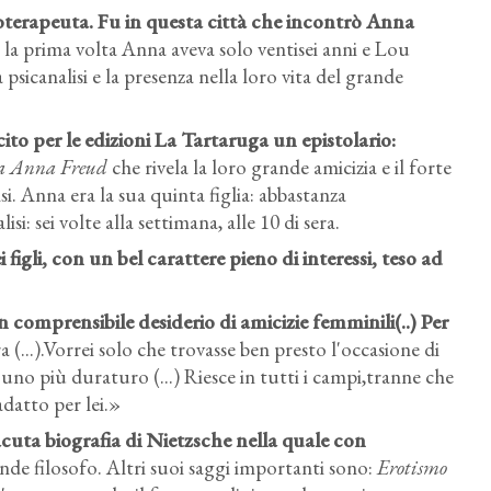
icoterapeuta. Fu in questa città che incontrò Anna
a prima volta Anna aveva solo ventisei anni e Lou
a psicanalisi e la presenza nella loro vita del grande
to per le edizioni La Tartaruga un epistolario:
é a Anna Freud
che rivela la loro grande amicizia e il forte
i. Anna era la sua quinta figlia: abbastanza
isi: sei volte alla settimana, alle 10 di sera.
i figli, con un bel carattere pieno di interessi, teso ad
comprensibile desiderio di amicizie femminili(..) Per
 (...).Vorrei solo che trovasse ben presto l'occasione di
uno più duraturo (...) Riesce in tutti i campi,tranne che
datto per lei.»
acuta biografia di Nietzsche nella quale con
nde filosofo. Altri suoi saggi importanti sono:
Erotismo