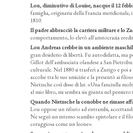
Lou, diminutivo di Louise, nacque il 12 febb
famiglia, originaria della Francia meridionale, i
1810.
Il padre abbracciò la carriera militare e lo Z
comportamento, lo elevò all'aristocrazia eredit
Lou Andreas crebbe in un ambiente maschile c
gran desiderio di libertà. Fu autodidatta, ma 
Gillot dell'ambasciata olandese a San Pietrobu
culturale. Nel 1880 si trasferì a Zurigo e po
accolse tra le sue amicizie e la presentò ai filo
Nietzsche così disse di lei: «Una fanciulla molt
al mio libro, mi sembra sia giunta nel pensiero fi
Quando Nietzsche la conobbe ne rimase affa
Lou oppose un rifiuto ad entrambi, accettando i
Ne seguì un intenso scambio epistolare e il fi
coraggiosa come un leone».