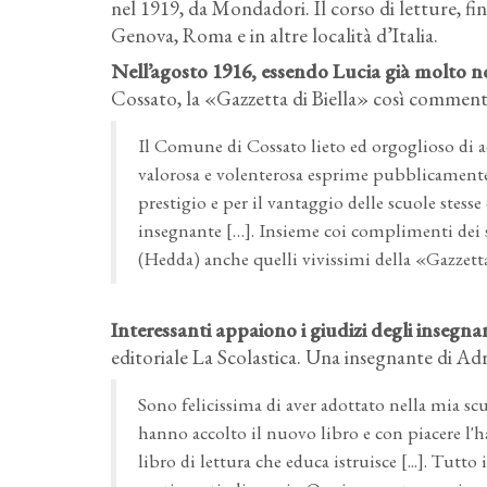
nel 1919, da Mondadori. Il corso di letture, fi
Genova, Roma e in altre località d’Italia.
Nell’agosto 1916, essendo Lucia già molto no
Cossato, la «Gazzetta di Biella» così comment
Il Comune di Cossato lieto ed orgoglioso di a
valorosa e volenterosa esprime pubblicamente 
prestigio e per il vantaggio delle scuole stesse
insegnante […]. Insieme coi complimenti dei 
(Hedda) anche quelli vivissimi della «Gazzetta
Interessanti appaiono i giudizi degli insegnan
editoriale La Scolastica. Una insegnante di Adro
Sono felicissima di aver adottato nella mia scu
hanno accolto il nuovo libro e con piacere l'ha
libro di lettura che educa istruisce [...]. Tutto