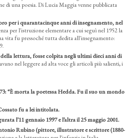
ne di una poesia. Di Lucia Maggia venne pubblicata
oro per i quarantacinque anni di insegnamento, nel
nza per l'istruzione elementare a cui seguì nel 1952 la
a vita fu pressoché tutta dedita all'insegnamento:
9.
della lettura, fosse colpita negli ultimi dieci anni di
avano nel leggere ad alta voce gli articoli più salienti, i
1973: “È morta la poetessa Hedda. Fu il suo un mondo
ssato fu a lei intitolata.
rata l’11 gennaio 1997 e l’altra il 25 maggio 2001.
tonio Rubino (pittore, illustratore e scrittore (1880-
azione e la letteratura per l'infanzia in Italia,