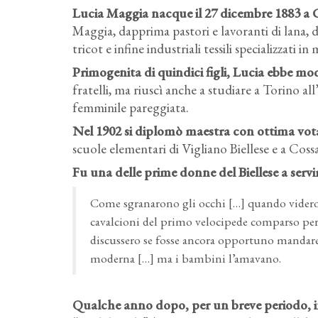
Lucia Maggia nacque il 27 dicembre 1883 a Cos
Maggia, dapprima pastori e lavoranti di lana,
tricot e infine industriali tessili specializzati in 
Primogenita di quindici figli, Lucia ebbe modo
fratelli, ma riuscì anche a studiare a Torino 
femminile pareggiata.
Nel 1902 si diplomò maestra con ottima votaz
scuole elementari di Vigliano Biellese e a Cossa
Fu una delle prime donne del Biellese a servir
Come sgranarono gli occhi […] quando videro s
cavalcioni del primo velocipede comparso per l
discussero se fosse ancora opportuno mandar
moderna […] ma i bambini l’amavano.
Qualche anno dopo, per un breve periodo, i