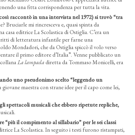
tenendo una fitta corrispondenza per tutta la vita.
così raccontò in una intervista nel 1972) si trovò “tra
? Bruciarle mi rincresceva e, quasi spinta da
a casa editrice La Scolastica di Ostiglia. C’era un
tti di letteratura infantile per farne una
oldo Mondadori, che da Ostiglia spiccò il volo verso
entare il primo editore d’Italia”. Venne pubblicato un
 collana
La lampada
diretta da Tommaso Monicelli, era
a usando uno pseudonimo scelto “leggendo un
 giovane maestra con strane idee per il capo come lei,
li spettacoli musicali che ebbero ripetute repliche,
usicali.
 “più il compimento al sillabario” per le sei classi
ditrice La Scolastica. In seguito i testi furono ristampati,