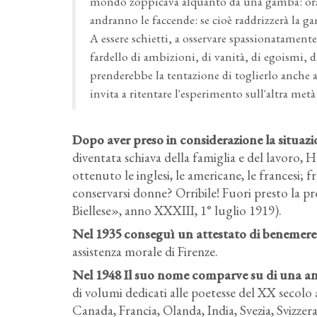
mondo zoppicava alquanto da una gamba: ora 
andranno le faccende: se cioè raddrizzerà la ga
A essere schietti, a osservare spassionatamente
fardello di ambizioni, di vanità, di egoismi, d
prenderebbe la tentazione di toglierlo anche a
invita a ritentare l'esperimento sull'altra me
Dopo aver preso in considerazione la situazi
diventata schiava della famiglia e del lavoro,
ottenuto le inglesi, le americane, le francesi;
conservarsi donne? Orribile! Fuori presto la pr
Biellese», anno XXXIII, 1° luglio 1919).
Nel 1935 conseguì un attestato di benemere
assistenza morale di Firenze.
Nel 1948 Il suo nome comparve su di una anto
di volumi dedicati alle poetesse del XX secolo 
Canada, Francia, Olanda, India, Svezia, Svizzer