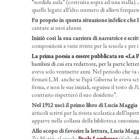
“sordida aula” (costruita sopra ad una stalla). 
quelle legate all’alto numero di allievi frequen
Fu proprio in questa situazione infelice che 
cantare ai suoi alunni.
Iniziò così la sua carriera di narratrice e scr
composizioni a varie riviste per la scuola e per 
La prima poesia a essere pubblicata su «La P
bambini di cui era redattore, per la parte lett
aveva solo ventisette anni. Nel periodo che va d
firmati L.M. anche se Papà Giberna le aveva scri
firma, e non le sue iniziali, seguisse il testo di
Pa
contrario rispetterò il suo desiderio”.
Nel 1912 uscì il primo libro di Lucia Maggia
articoli scritti per la rivista scolastica dell’i
apparve nella collana della biblioteca omonima 
Allo scopo di favorire la lettura, Lucia Maggia
Zia Mariù, al secolo
Paola Lombroso
(figlia d