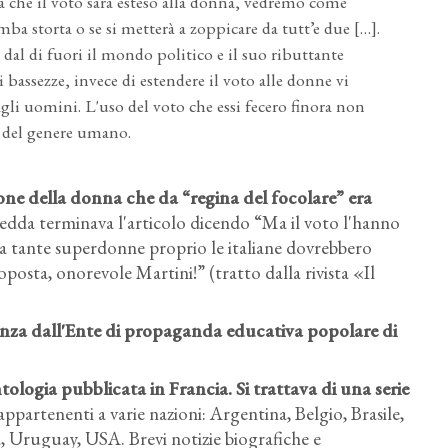
che il voto sarà esteso alla donna, vedremo come
mba storta o se si metterà a zoppicare da tutt’e due […].
 dal di fuori il mondo politico e il suo ributtante
i bassezze, invece di estendere il voto alle donne vi
gli uomini. L'uso del voto che essi fecero finora non
tà del genere umano.
one della donna che da “regina del focolare” era
 Hedda terminava l'articolo dicendo “Ma il voto l'hanno
 fra tante superdonne proprio le italiane dovrebbero
oposta, onorevole Martini!” (tratto dalla rivista «Il
nza dall'Ente di propaganda educativa popolare di
logia pubblicata in Francia. Si trattava di una serie
appartenenti a varie nazioni: Argentina, Belgio, Brasile,
a, Uruguay, USA. Brevi notizie biografiche e