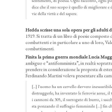
sentimenti, di poesia. Ogni racconto, ogni po
dice che il suo scopo è quello di migliorare e 
vie della virtù e del sapere.
Hedda scrisse una sola opera per gli adulti d
1919. Si tratta di un libro di poesie composto 
combattenti e in particolare a uno di loro, Va
combattimenti.
Finita la prima guerra mondiale Lucia Magg
ambiguo e “antifemminista”, in realtà soprattu
prendere in considerazione la proposta di este
Ferdinando Martini voleva presentare alla came
[...] l'uomo ha un cervello davvero inesauribil
distruggerle; ha inventato le ferrovie aeree, il t
i cannoni da 305, il surrogato di burro, i sacc
sta ponzando il suffragio femminile […] fin ch