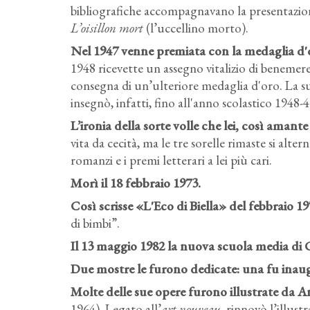
bibliografiche accompagnavano la presentazio
L’oisillon mort
(l’uccellino morto).
Nel 1947 venne premiata con la medaglia d'
1948 ricevette un assegno vitalizio di benemere
consegna di un’ulteriore medaglia d'oro. La su
insegnò, infatti, fino all'anno scolastico 1948-4
L’ironia della sorte volle che lei, così amante 
vita da cecità, ma le tre sorelle rimaste si altern
romanzi e i premi letterari a lei più cari.
Morì il 18 febbraio 1973.
Così scrisse «L'Eco di Biella» del febbraio 
di bimbi”.
Il 13 maggio 1982 la nuova scuola media di Co
Due mostre le furono dedicate: una fu inaugu
Molte delle sue opere furono illustrate da An
1964). Legato all’
art nouveau
, rinnovò l’illustr