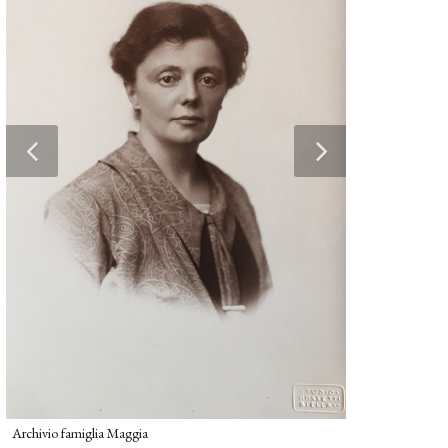
Archivio famigli
Archivio famiglia Maggia