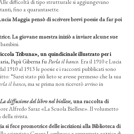
Alle difficoltà di tipo strutturale si aggiungevano
tanti, fino a quarantasette.
Lucia Maggia pensò di scrivere brevi poesie da far poi
ittrice. La giovane maestra iniziò a inviare alcune sue
i bambini.
iccola Tribuna», un quindicinale illustrato per i
eraria, Papà Giberna fu
Parla il banco
.
Era il 1910 e Lucia
al 1910 al 1913 le poesie e i racconti pubblicati sono
tto: “Sarei stato più lieto se avesse permesso che la sua
rla il banco
, ma se prima non riceverò avviso in
La diffusione del libro nel biellese
, una raccolta di
spettore Alfredo Saraz «La Scuola Biellese». Il volumetto
della rivista.
 si fece promotrice delle iscrizioni alla Biblioteca di
ello scienziato Cesare Lombroso e apprezzata autrice di