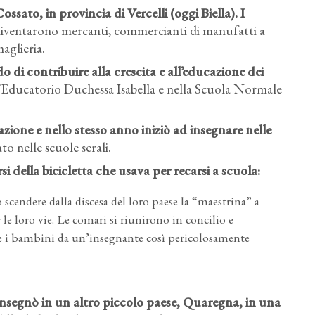
sato, in provincia di Vercelli (oggi Biella). I
 diventarono mercanti, commercianti di manufatti a
maglieria.
 di contribuire alla crescita e all’educazione dei
all’Educatorio Duchessa Isabella e nella Scuola Normale
Archivio famiglia Maggia
ione e nello stesso anno iniziò ad insegnare nelle
to nelle scuole serali.
si della bicicletta che usava per recarsi a scuola:
cendere dalla discesa del loro paese la “maestrina” a
e loro vie. Le comari si riunirono in concilio e
e i bambini da un’insegnante così pericolosamente
nsegnò in un altro piccolo paese, Quaregna, in una