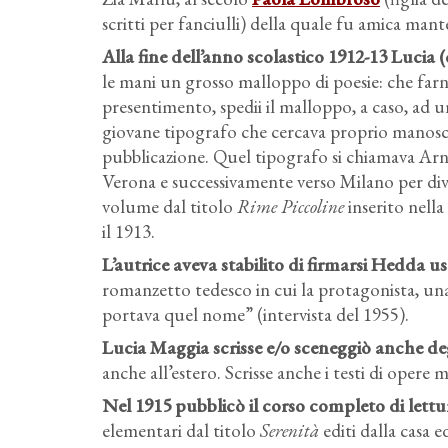
scritti per fanciulli) della quale fu amica man
Alla fine dell’anno scolastico 1912-13 Lucia (
le mani un grosso malloppo di poesie: che farne
presentimento, spedii il malloppo, a caso, ad un
giovane tipografo che cercava proprio manoscri
pubblicazione. Quel tipografo si chiamava Arn
Verona e successivamente verso Milano per div
volume dal titolo
Rime Piccoline
inserito nella
il 1913.
L’autrice aveva stabilito di firmarsi Hedd
romanzetto tedesco in cui la protagonista, una
portava quel nome” (intervista del 1955).
Lucia Maggia scrisse e/o sceneggiò anche deg
anche all’estero. Scrisse anche i testi di opere m
Nel 1915 pubblicò il corso completo di letture
elementari dal titolo
Serenità
editi dalla casa e