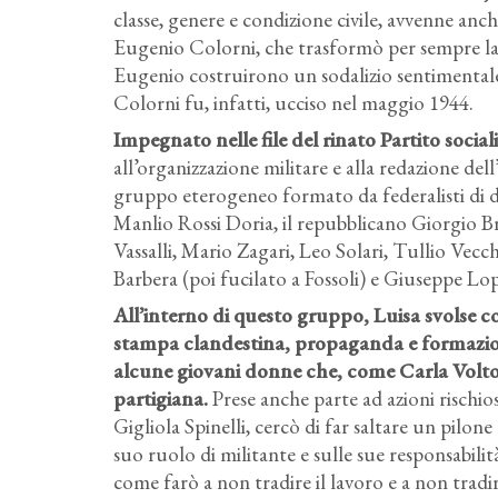
classe, genere e condizione civile, avvenne an
Eugenio Colorni, che trasformò per sempre la su
Eugenio costruirono un sodalizio sentimentale
Colorni fu, infatti, ucciso nel maggio 1944.
Impegnato nelle file del rinato Partito social
all’organizzazione militare e alla redazione del
gruppo eterogeneo formato da federalisti di d
Manlio Rossi Doria, il repubblicano Giorgio Brac
Vassalli, Mario Zagari, Leo Solari, Tullio Vec
Barbera (poi fucilato a Fossoli) e Giuseppe Lop
All’interno di questo gruppo, Luisa svolse c
stampa clandestina, propaganda e formazion
alcune giovani donne che, come Carla Voltol
partigiana.
Prese anche parte ad azioni rischi
Gigliola Spinelli, cercò di far saltare un pilone 
suo ruolo di militante e sulle sue responsabilit
come farò a non tradire il lavoro e a non trad