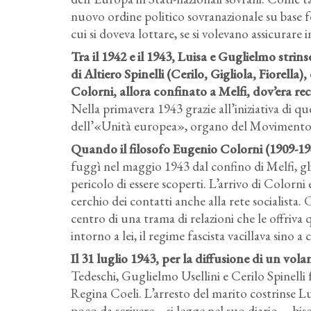
nuovo ordine politico sovranazionale su base f
cui si doveva lottare, se si volevano assicurare 
Tra il 1942 e il 1943, Luisa e Guglielmo strinse
di Altiero Spinelli (Cerilo, Gigliola, Fiorel
Colorni, allora confinato a Melfi, dov’era r
Nella primavera 1943 grazie all’iniziativa di
dell’«Unità europea», organo del Movimento 
Quando il filosofo Eugenio Colorni (1909-194
fuggì nel maggio 1943 dal confino di Melfi, gli
pericolo di essere scoperti. L’arrivo di Colorni e
cerchio dei contatti anche alla rete socialista. 
centro di una trama di relazioni che le offriva
intorno a lei, il regime fascista vacillava sino a 
Il 31 luglio 1943, per la diffusione di un vol
Tedeschi, Guglielmo Usellini e Cerilo Spinelli f
Regina Coeli. L’arresto del marito costrinse Lu
poco da scrivere – si legge nel suo diario –
bis