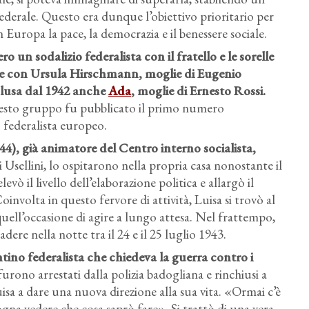
ederale. Questo era dunque l’obiettivo prioritario per
in Europa la pace, la democrazia e il benessere sociale.
ro un sodalizio federalista con il fratello e le sorelle
la), e con Ursula Hirschmann, moglie di Eugenio
eclusa dal 1942 anche
Ada
, moglie di Ernesto Rossi.
 questo gruppo fu pubblicato il primo numero
federalista europeo.
4), già animatore del Centro interno socialista,
 Usellini, lo ospitarono nella propria casa nonostante il
levò il livello dell’elaborazione politica e allargò il
Coinvolta in questo fervore di attività, Luisa si trovò al
 quell’occasione di agire a lungo attesa. Nel frattempo,
cadere nella notte tra il 24 e il 25 luglio 1943.
antino federalista che chiedeva la guerra contro i
urono arrestati dalla polizia badogliana e rinchiusi a
isa a dare una nuova direzione alla sua vita. «Ormai c’è
ogna vedere che cosa saprò fare». Si trattò di una vera