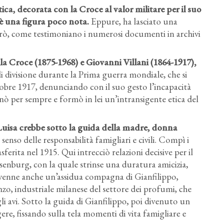
itica, decorata con la Croce al valor militare per il suo
i è una figura poco nota.
Eppure, ha lasciato una
però, come testimoniano i numerosi documenti in archivi
a Croce (1875-1968) e Giovanni Villani (1864-1917),
i divisione durante la Prima guerra mondiale, che si
ttobre 1917, denunciando con il suo gesto l’incapacità
egnò per sempre e formò in lei un’intransigente etica del
Luisa Villani Usellini, Autoritratto,
Luisa crebbe sotto la guida della madre, donna
 senso delle responsabilità famigliari e civili. Compì i
sferita nel 1915. Qui intrecciò relazioni decisive per il
senburg, con la quale strinse una duratura amicizia,
Divenne anche un’assidua compagna di Gianfilippo,
nzo, industriale milanese del settore dei profumi, che
li avi. Sotto la guida di Gianfilippo, poi divenuto un
ere, fissando sulla tela momenti di vita famigliare e