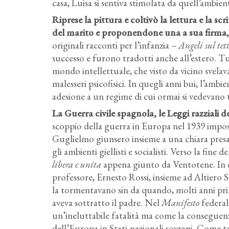
casa, Luisa si sentiva stimolata da quell’ambien
Riprese la pittura e coltivò la lettura e la 
del marito e proponendone una a sua firma, 
originali racconti per l’infanzia –
Angeli sul tet
successo e furono tradotti anche all’estero. Tu
mondo intellettuale, che visto da vicino svelav
malesseri psicofisici. In quegli anni bui, l’am
adesione a un regime di cui ormai si vedevano tu
La Guerra civile spagnola, le Leggi razziali de
scoppio della guerra in Europa nel 1939 impos
Guglielmo giunsero insieme a una chiara presa 
gli ambienti giellisti e socialisti. Verso la fine
libera e unita
appena giunto da Ventotene. In qu
professore, Ernesto Rossi, insieme ad Altiero S
la tormentavano sin da quando, molti anni prim
aveva sottratto il padre. Nel
Manifesto
federal
un’ineluttabile fatalità ma come la conseguenza
dell’Europa in Stati-nazionali sovrani. Come t