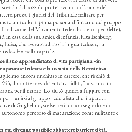
 uscendo dal bozzolo protettivo in cui l’amore del
tersi presso i giudici del Tribunale militare per
assumere un ruolo in prima persona all’interno del gruppo
di fondazione del Movimento federalista europeo (Mfe),
943, in casa della sua amica di infanzia, Rita Isenburg,
, Luisa, che aveva studiato la lingua tedesca, fu
tedeschi» nella capitale.
se il suo apprendistato di vita partigiana «in
ccupazione tedesca e la nascita della Resistenza.
uglielmo ancora rinchiuso in carcere, che rischiò di
3, dopo tre mesi di tentativi falliti, Luisa riuscì a
isoria per il marito. Lo aiutò quindi a fuggire con
 per riunirsi al gruppo federalista che lì operava
ative di Guglielmo, scelse però di non seguirlo e di
n autonomo percorso di maturazione come militante e
in cui divenne possibile abbattere barriere d’età,