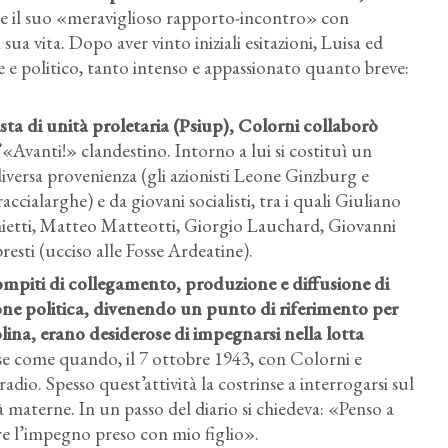
che il suo «meraviglioso rapporto-incontro» con
a vita. Dopo aver vinto iniziali esitazioni, Luisa ed
 e politico, tanto intenso e appassionato quanto breve:
ista di unità proletaria (Psiup), Colorni collaborò
l’«Avanti!» clandestino. Intorno a lui si costituì un
iversa provenienza (gli azionisti Leone Ginzburg e
cialarghe) e da giovani socialisti, tra i quali Giuliano
chietti, Matteo Matteotti, Giorgio Lauchard, Giovanni
resti (ucciso alle Fosse Ardeatine).
ompiti di collegamento, produzione e diffusione di
e politica, divenendo un punto di riferimento per
ina, erano desiderose di impegnarsi nella lotta
ose come quando, il 7 ottobre 1943, con Colorni e
radio. Spesso quest’attività la costrinse a interrogarsi sul
à materne. In un passo del diario si chiedeva: «Penso a
ire l’impegno preso con mio figlio».