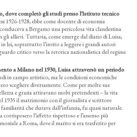
o, dove completò gli studi presso l’Istituto tecnico
nni 1926-1928, ebbe come docente di economia
le conduceva a Bergamo una pericolosa vita clandestina
 gli allievi. Tuttavia, come emerge dal diario di Luisa,
n lei, soprattutto l’invito a leggere i grandi autori
ardo critico verso la retorica nazionalistica del regime
imento a Milano nel 1930, Luisa attraversò un periodo
tudi in campo artistico, ma le condizioni economiche
ecero scegliere diversamente. Come per molte sue
llezza e grazia attiravano molti pretendenti – la vita
 1935 il matrimonio con il giornalista e scrittore
amiliarità che durava dall’infanzia, fu quasi naturale.
 corrisposero l’affetto rispettoso e l’assenso più
rimoniale a Roma, dove il marito si era trasferito per