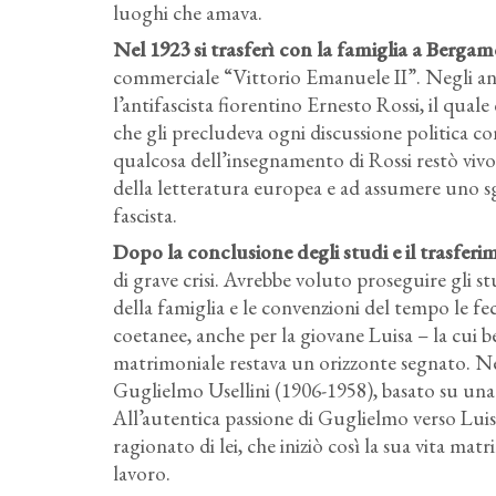
luoghi che amava.
Nel 1923 si trasferì con la famiglia a Bergam
commerciale “Vittorio Emanuele II”. Negli a
l’antifascista fiorentino Ernesto Rossi, il qua
che gli precludeva ogni discussione politica con
qualcosa dell’insegnamento di Rossi restò vivo i
della letteratura europea e ad assumere uno sgu
fascista.
Dopo la conclusione degli studi e il trasfer
di grave crisi. Avrebbe voluto proseguire gli s
della famiglia e le convenzioni del tempo le f
coetanee, anche per la giovane Luisa – la cui be
matrimoniale restava un orizzonte segnato. Nel
Guglielmo Usellini (1906-1958), basato su una f
All’autentica passione di Guglielmo verso Luisa
ragionato di lei, che iniziò così la sua vita mat
lavoro.