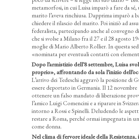
metamorfosi, in cui Luisa imparò a fare da sé,
marito l’aveva rinchiusa. Dapprima imparò a bat
chiedere il rilascio del marito. Poi iniziò ad 
federalista, partecipando anche al convegno 
che si svolse a Milano fra il 27 e il 28 agosto 1
moglie di Mario Alberto Rollier. In questa sede
«nominata per eventuali contatti con elementi 
Dopo l’armistizio dell’8 settembre, Luisa svol
proprio», affrontando da sola l’inizio dell’o
L’arrivo dei Tedeschi aggravò la posizione di G
essere deportato in Germania. Il 12 novembre 194
ottenere un falso mandato di liberazione provv
l’amico Luigi Comencini e a riparare in Svizzera
intorno a Rossi e Spinelli. Deludendo le aspett
restare a Roma, perché ormai impegnata in u
come donna.
Nel clima di fervore ideale della Resistenza, 