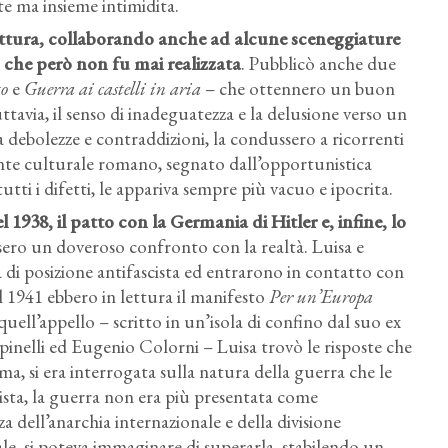
te ma insieme intimidita.
scrittura, collaborando anche ad alcune sceneggiature
che però non fu mai realizzata
. Pubblicò anche due
to
e
Guerra ai castelli in aria
– che ottennero un buon
ttavia, il senso di inadeguatezza e la delusione verso un
a debolezze e contraddizioni, la condussero a ricorrenti
biente culturale romano, segnato dall’opportunistica
tti i difetti, le appariva sempre più vacuo e ipocrita.
l 1938, il patto con la Germania di Hitler e, infine, lo
ero un doveroso confronto con la realtà. Luisa e
di posizione antifascista ed entrarono in contatto con
 del 1941 ebbero in lettura il manifesto
Per un’Europa
ell’appello – scritto in un’isola di confino dal suo ex
pinelli ed Eugenio Colorni – Luisa trovò le risposte che
a, si era interrogata sulla natura della guerra che le
ista, la guerra non era più presentata come
 dell’anarchia internazionale e della divisione
ale, si poteva immaginare di superarla, stabilendo un