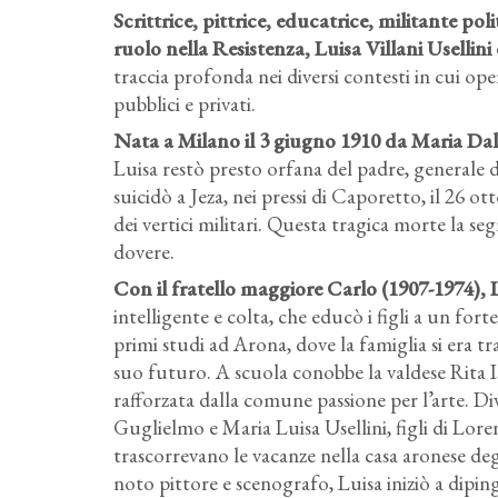
Scrittrice, pittrice, educatrice, militante pol
ruolo nella Resistenza, Luisa Villani Usellin
traccia profonda nei diversi contesti in cui o
pubblici e privati.
Nata a Milano il 3 giugno 1910 da Maria Dall
Luisa restò presto orfana del padre, generale d
suicidò a Jeza, nei pressi di Caporetto, il 26 o
dei vertici militari. Questa tragica morte la s
dovere.
Con il fratello maggiore Carlo (1907-1974), 
intelligente e colta, che educò i figli a un forte
primi studi ad Arona, dove la famiglia si era tra
suo futuro. A scuola conobbe la valdese Rita I
rafforzata dalla comune passione per l’arte. 
Guglielmo e Maria Luisa Usellini, figli di Lore
trascorrevano le vacanze nella casa aronese deg
noto pittore e scenografo, Luisa iniziò a diping