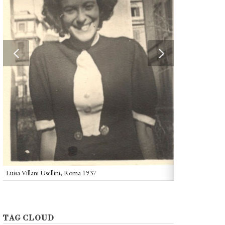
Luisa Villani Usellini, Roma 1937
Luisa Villani ad 
TAG CLOUD