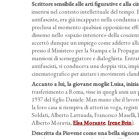
Scrittore sensibile alle arti figurative e alla
inserirsi nel contesto intellettuale del tempo
antifasciste, era già incappato nella condanna 
preclusa al momento qualsiasi opposizione effic
dissenso nello «spazio interiore» della coscienz
accettò dunque un impiego come addetto alla r
presso il Ministero per la Stampa e la Propagan
mansioni di sceneggiatore e dialoghista. Entra
antifascisti, vi conduceva una doppia vita, im
cinematografico per aiutare i movimenti clande
Accanto a lui, la giovane moglie Luisa, iniz
trasferimento a Roma, visse in quegli anni un p
1937 del figlio Daniele. Man mano che il lavor
la loro casa si riempiva di attori in voga, regi
Soldati, Alberto Lattuada, Francesco Maselli, L
Alberto Moravia,
Elsa Morante
,
Irene Brin
).
Descritta da Piovene come una bella signora