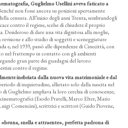
 cinematografia, Guglielmo Usellini aveva faticato a
. Benché non fosse ancora su posizioni apertamente
della censura. All’inizio degli anni Trenta, sembrandogli
ace contro il regime, scelse di chiudere il proprio
a. Desideroso di dare una vita dignitosa alla moglie,
evisione e allo studio di soggetti e sceneggiature
da e, nel 1939, passò alle dipendenze di Cinecittà, con
to nel frattempo in contatto con gli ambienti
piegando gran parte dei guadagni del lavoro
stini contro il regime.
ialmente inebriata dalla nuova vita matrimoniale e dal
eriodo di inquietudine, allietato solo dalla nascita nel
o di Guglielmo ampliava la loro cerchia di conoscenze,
sti cinematografici (Esodo Pratelli, Marco Elter, Mario
uigi Comencini), scrittrici e scrittori (Guido Piovene,
 «bruna, snella e attraente», perfetta padrona di