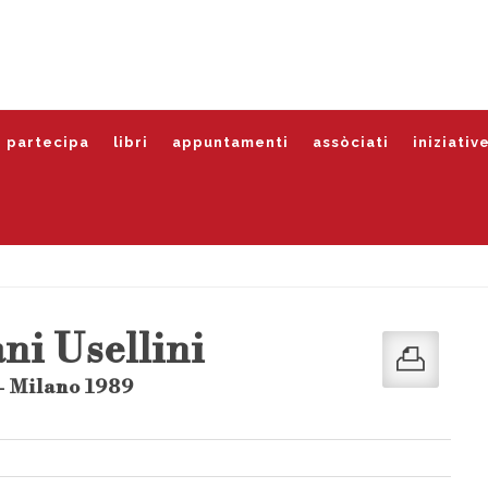
partecipa
libri
appuntamenti
assòciati
iniziativ
ani Usellini
- Milano 1989