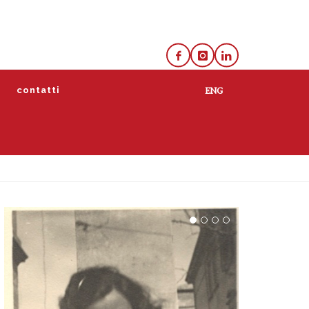
e
contatti