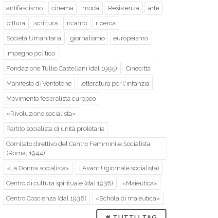
antifascismo
cinema
moda
Resistenza
arte
pittura
scrittura
ricamo
ricerca
Società Umanitaria
giornalismo
europeismo
impegno politico
Fondazione Tullio Castellani (dal 1995)
Cinecittà
Manifesto di Ventotene
letteratura per l'infanzia
Movimento federalista europeo
«Rivoluzione socialista»
Partito socialista di unità proletaria
Comitato direttivo del Centro Femminile Socialista
(Roma, 1944)
«La Donna socialista»
L'Avanti! (giornale socialista)
Centro di cultura spirituale (dal 1938)
«Maieutica»
Centro Coscienza (dal 1938)
«Schola di maieutica»
# TUTTI I TAG