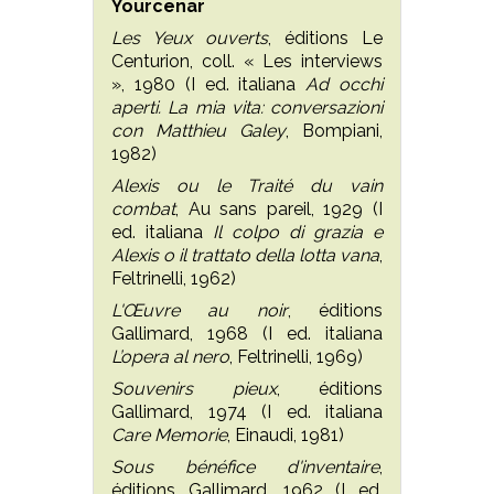
Yourcenar
Les Yeux ouverts
, éditions Le
Centurion, coll. « Les interviews
», 1980 (I ed. italiana
Ad occhi
aperti. La mia vita: conversazioni
con Matthieu Galey
, Bompiani,
1982)
Alexis ou le Traité du vain
combat
, Au sans pareil, 1929 (I
ed. italiana
Il colpo di grazia e
Alexis o il trattato della lotta vana
,
Feltrinelli, 1962)
L'Œuvre au noir
, éditions
Gallimard, 1968 (I ed. italiana
L’opera al nero
, Feltrinelli, 1969)
Souvenirs pieux
, éditions
Gallimard, 1974 (I ed. italiana
Care Memorie
, Einaudi, 1981)
Sous bénéfice d'inventaire
,
éditions Gallimard, 1962 (I ed.