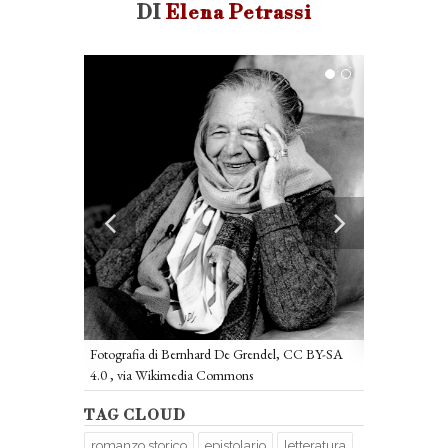
DI
Elena Petrassi
l, CC BY-SA
Fotografia di
4.0
, via Wik
Fotografia di Bernhard De Grendel, CC BY-SA
4.0
, via Wikimedia Commons
TAG CLOUD
romanzo storico
epistolario
letteratura