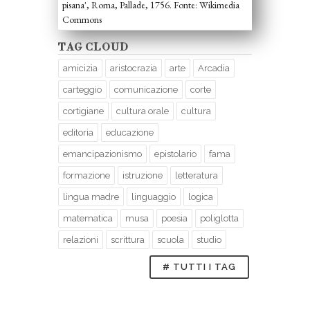
pisana', Roma, Pallade, 1756. Fonte: Wikimedia
Commons
TAG CLOUD
amicizia
aristocrazia
arte
Arcadia
carteggio
comunicazione
corte
cortigiane
cultura orale
cultura
editoria
educazione
emancipazionismo
epistolario
fama
formazione
istruzione
letteratura
lingua madre
linguaggio
logica
matematica
musa
poesia
poliglotta
relazioni
scrittura
scuola
studio
# TUTTI I TAG