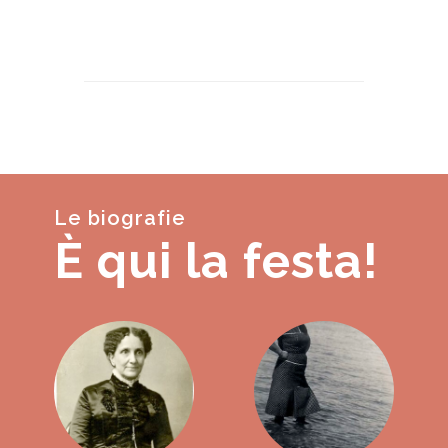
Le biografie
È qui la festa!