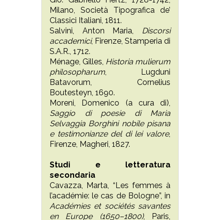
Milano, Società Tipografica de’
Classici Italiani, 1811.
Salvini, Anton Maria,
Discorsi
accademici
, Firenze, Stamperia di
S.A.R., 1712.
Ménage, Gilles,
Historia mulierum
philosopharum
, Lugduni
Batavorum, Cornelius
Boutesteyn, 1690.
Moreni, Domenico (a cura di),
Saggio di poesie di Maria
Selvaggia Borghini nobile pisana
e testimonianze del di lei valore
,
Firenze, Magheri, 1827.
Studi e letteratura
secondaria
Cavazza, Marta, “Les femmes à
l’académie: le cas de Bologne”, in
Académies et sociétés savantes
en Europe (1650–1800)
, Paris,