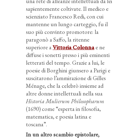
una rete di alleanze intellettuali da lei
sapientemente coltivate. Il medico e
scienziato Francesco Redi, con cui
mantenne un lungo carteggio, fu il
suo più convinto promotore: la
paragonò a Saffo, la ritenne
superiore a
Vittoria Colonna
e ne
diffuse i sonetti presso i più eminenti
letterati del tempo. Grazie a lui, le
poesie di Borghini giunsero a Parigi e
suscitarono l’ammirazione di Gilles
Ménage, che la celebrò insieme ad
altre donne intellettuali nella sua
Historia Mulierum Philosopharum
(1690) come “esperta in filosofia,
matematica, e poesia latina e
toscana”.
In un altro scambio epistolare,