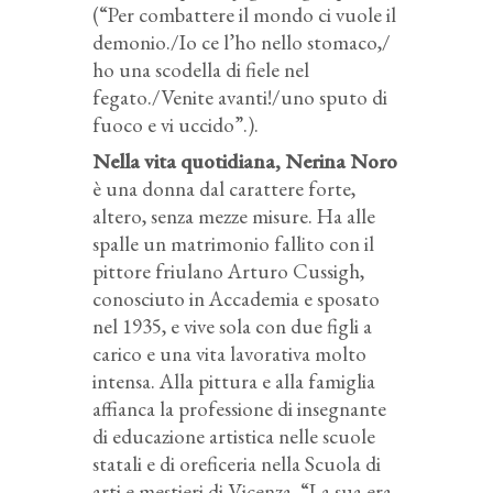
(“Per combattere il mondo ci vuole il
demonio./Io ce l’ho nello stomaco,/
ho una scodella di fiele nel
fegato./Venite avanti!/uno sputo di
fuoco e vi uccido”.).
Nella vita quotidiana, Nerina Noro
è una donna dal carattere forte,
altero, senza mezze misure. Ha alle
spalle un matrimonio fallito con il
pittore friulano Arturo Cussigh,
conosciuto in Accademia e sposato
nel 1935, e vive sola con due figli a
carico e una vita lavorativa molto
intensa. Alla pittura e alla famiglia
affianca la professione di insegnante
di educazione artistica nelle scuole
statali e di oreficeria nella Scuola di
arti e mestieri di Vicenza. “La sua era