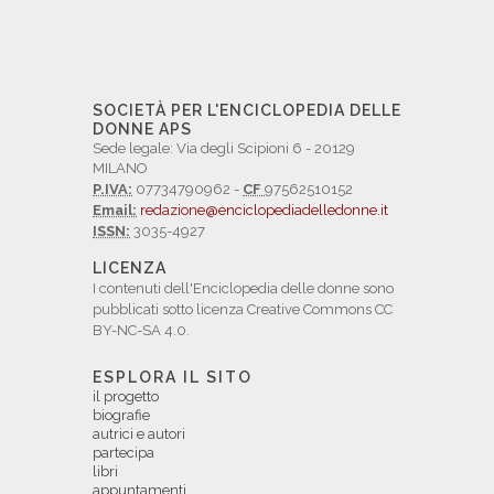
SOCIETÀ PER L'ENCICLOPEDIA DELLE
DONNE APS
Sede legale: Via degli Scipioni 6 - 20129
MILANO
P.IVA:
07734790962 -
CF
97562510152
Email:
redazione@enciclopediadelledonne.it
ISSN:
3035-4927
LICENZA
I contenuti dell'Enciclopedia delle donne sono
pubblicati sotto licenza Creative Commons CC
BY-NC-SA 4.0.
ESPLORA IL SITO
il progetto
biografie
autrici e autori
partecipa
libri
appuntamenti