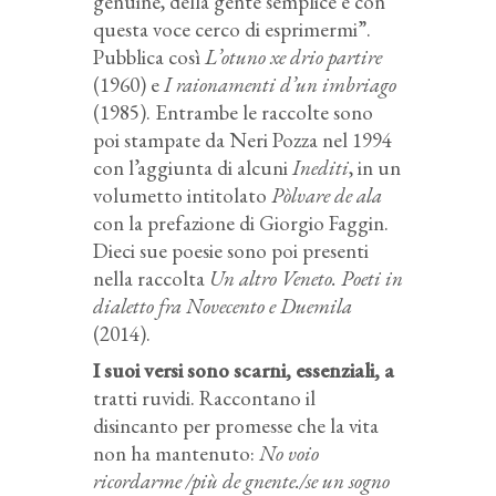
genuine, della gente semplice e con
questa voce cerco di esprimermi”.
Pubblica così
L’otuno xe drio partire
(1960) e
I raionamenti d’un imbriago
(1985). Entrambe le raccolte sono
poi stampate da Neri Pozza nel 1994
con l’aggiunta di alcuni
Inediti
, in un
volumetto intitolato
Pòlvare de ala
con la prefazione di Giorgio Faggin.
Dieci sue poesie sono poi presenti
nella raccolta
Un altro Veneto. Poeti in
dialetto fra Novecento e Duemila
(2014).
I suoi versi sono scarni, essenziali, a
tratti ruvidi. Raccontano il
disincanto per promesse che la vita
non ha mantenuto:
No voio
ricordarme /più de gnente./se un sogno