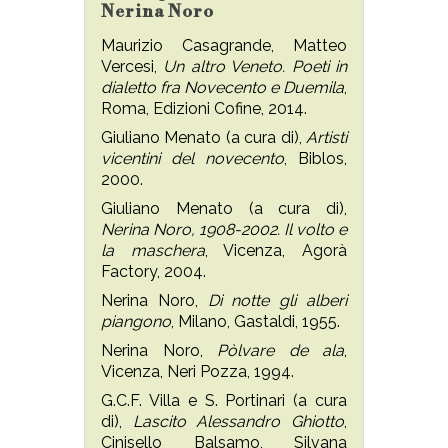
Nerina Noro
Maurizio Casagrande, Matteo
Vercesi,
Un altro Veneto. Poeti in
dialetto fra Novecento e Duemila
,
Roma, Edizioni Cofine, 2014.
Giuliano Menato (a cura di),
Artisti
vicentini del novecento
,
Biblos,
2000.
Giuliano Menato (a cura di),
Nerina Noro, 1908-2002. Il volto e
la maschera
, Vicenza, Agorà
Factory, 2004.
Nerina Noro,
Di notte gli alberi
piangono
, Milano, Gastaldi, 1955.
Nerina Noro,
Pòlvare de ala
,
Vicenza, Neri Pozza, 1994.
G.C.F. Villa e S. Portinari (a cura
di),
Lascito Alessandro Ghiotto
,
Cinisello Balsamo, Silvana