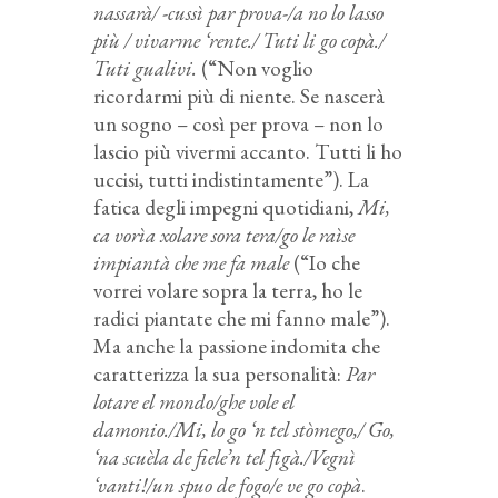
nassarà/ -cussì par prova-/a no lo lasso
più / vivarme ‘rente./ Tuti li go copà./
Tuti gualivi.
(“Non voglio
ricordarmi più di niente. Se nascerà
un sogno – così per prova – non lo
lascio più vivermi accanto. Tutti li ho
uccisi, tutti indistintamente”). La
fatica degli impegni quotidiani,
Mi,
ca vorìa xolare sora tera/go le raìse
impiantà che me fa male
(“Io che
vorrei volare sopra la terra, ho le
radici piantate che mi fanno male”).
Ma anche la passione indomita che
caratterizza la sua personalità:
Par
lotare el mondo/ghe vole el
damonio./Mi, lo go ‘n tel stòmego,/ Go,
‘na scuèla de fiele’n tel figà./Vegnì
‘vanti!/un spuo de fogo/e ve go copà
.