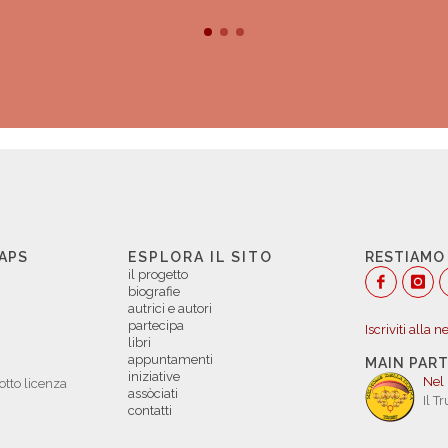
 APS
ESPLORA IL SITO
RESTIAMO
il progetto
biografie
autrici e autori
partecipa
Iscriviti alla 
libri
appuntamenti
MAIN PAR
iniziative
Nel
otto licenza
assòciati
Il T
contatti