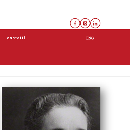
e
contatti