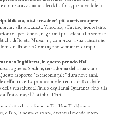
e donne si avvicinano a lei dalla folla, prendendole la
ubblicata, né si arrischierà più a scrivere opere
, insieme alla sua amata Vincenzo, a Firenze; nonostante
luzionarie per l’epoca, negli anni precedenti allo scoppio
itiche di Benito Mussolini, compresa la sua censura nel
la donna nella società rimangono sempre di stampo
rnano in Inghilterra; in questo periodo Hall
russa Evguenia Souline, terza donna della sua vita e
 Questo rapporto “extraconiugale” dura nove anni,
 dell’autrice. La produzione letteraria di Radclyffe
ella sua salute all’inizio degli anni Quaranta, fino alla
 all’intestino, il 7 ottobre 1943.
biamo detto che crediamo in Te… Non Ti abbiamo
ci, o Dio, la nostra esistenza, davanti al mondo intero.