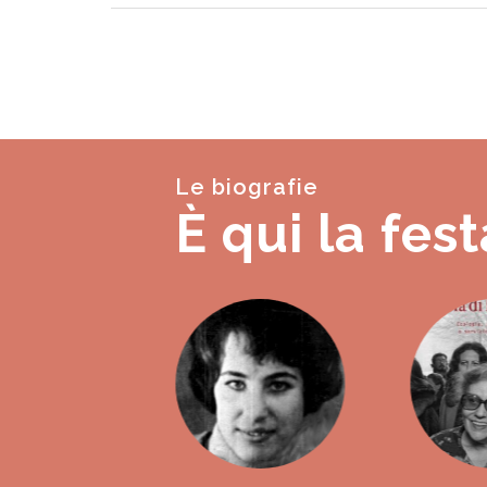
Le biografie
È qui la fest