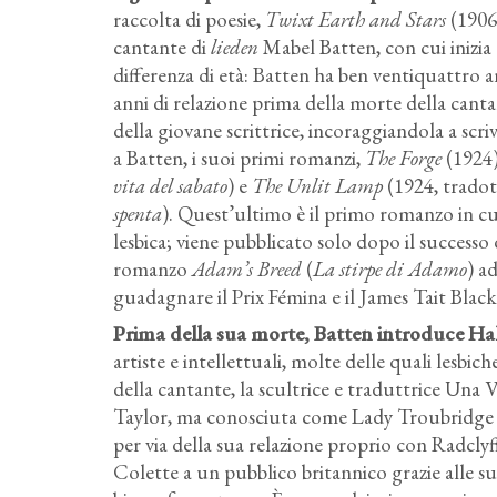
raccolta di poesie,
Twixt Earth and Stars
(1906)
cantante di
lieden
Mabel Batten, con cui inizia 
differenza di età: Batten ha ben ventiquattro 
anni di relazione prima della morte della cant
della giovane scrittrice, incoraggiandola a scri
a Batten, i suoi primi romanzi,
The Forge
(1924
vita del sabato
) e
The Unlit Lamp
(1924, tradot
spenta
). Quest’ultimo è il primo romanzo in cu
lesbica; viene pubblicato solo dopo il successo 
romanzo
Adam’s Breed
(
La stirpe di Adamo
) a
guadagnare il Prix Fémina e il James Tait Blac
Prima della sua morte, Batten introduce Hall
artiste e intellettuali, molte delle quali lesbic
della cantante, la scultrice e traduttrice U
Taylor, ma conosciuta come Lady Troubridge fi
per via della sua relazione proprio con Radclyf
Colette a un pubblico britannico grazie alle s