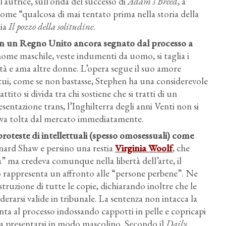
’autrice, sull’onda del successo di
Adam’s Breed
, a
come “qualcosa di mai tentato prima nella storia della
lia
Il pozzo della solitudine
.
n un Regno Unito ancora segnato dal processo a
ome maschile, veste indumenti da uomo, si taglia i
lità e ama altre donne. L’opera segue il suo amore
ui, come se non bastasse, Stephen ha una considerevole
tito si divida tra chi sostiene che si tratti di un
entazione trans, l’Inghilterra degli anni Venti non si
e va tolta dal mercato immediatamente.
proteste di intellettuali (spesso omosessuali) come
nard Shaw e persino una restia
Virginia Woolf
, che
da” ma credeva comunque nella libertà dell’arte, il
ro rappresenta un affronto alle “persone perbene”. Ne
struzione di tutte le copie, dichiarando inoltre che le
derarsi valide in tribunale. La sentenza non intacca la
enta al processo indossando cappotti in pelle e copricapi
a presentarsi in modo mascolino. Secondo il
Daily