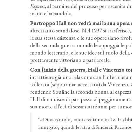
Express
, al termine del processo per oscenità du
mano e baciandola.
Purtroppo Hall non vedrà mai la sua opera rip
altrettanto scandalose. Nel 1937 si trasferisce
la sua stessa esistenza e le sue opere siano rivo
della seconda guerra mondiale appoggia le pol
mondo letterario, e le sue idee sul ruolo del
prettamente vittoriano e patriarcale.
Con l’inizio della guerra, Hall e Vincenzo to
intrattiene già una relazione con l’infermiera 
tollerata (seppur mai accettata) da Vincenzo.
rendendo Souline la seconda donna al capezzale
Hall diminuisce di pari passo al peggioramento d
sua morte all’età di sessantatré anni per tumore
“«Dio» rantolò, «noi crediamo in Te. Ti ab
rinnegato, quindi levati a difenderci. Riconos