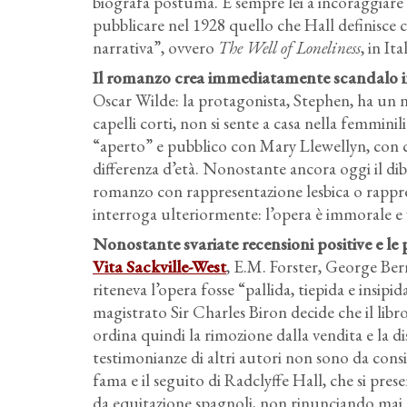
biografa postuma. È sempre lei a incoraggiare l
pubblicare nel 1928 quello che Hall definisce 
narrativa”, ovvero
The Well of Loneliness
, in Ita
Il romanzo crea immediatamente scandalo i
Oscar Wilde: la protagonista, Stephen, ha un n
capelli corti, non si sente a casa nella femmini
“aperto” e pubblico con Mary Llewellyn, con c
differenza d’età. Nonostante ancora oggi il dibat
romanzo con rappresentazione lesbica o rappres
interroga ulteriormente: l’opera è immorale 
Nonostante svariate recensioni positive e le 
Vita Sackville-West
, E.M. Forster, George Ber
riteneva l’opera fosse “pallida, tiepida e insipi
magistrato Sir Charles Biron decide che il lib
ordina quindi la rimozione dalla vendita e la di
testimonianze di altri autori non sono da consi
fama e il seguito di Radclyffe Hall, che si pres
da equitazione spagnoli, non rinunciando mai 