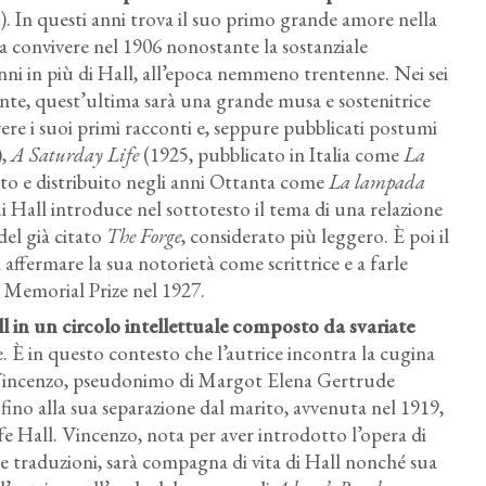
. In questi anni trova il suo primo grande amore nella
a convivere nel 1906 nonostante la sostanziale
anni in più di Hall, all’epoca nemmeno trentenne. Nei sei
ante, quest’ultima sarà una grande musa e sostenitrice
vere i suoi primi racconti e, seppure pubblicati postumi
),
A Saturday Life
(1925, pubblicato in Italia come
La
to e distribuito negli anni Ottanta come
La lampada
i Hall introduce nel sottotesto il tema di una relazione
del già citato
The Forge
, considerato più leggero. È poi il
d affermare la sua notorietà come scrittrice e a farle
k Memorial Prize nel 1927.
 in un circolo intellettuale composto da svariate
he. È in questo contesto che l’autrice incontra la cugina
na Vincenzo, pseudonimo di Margot Elena Gertrude
no alla sua separazione dal marito, avvenuta nel 1919,
fe Hall. Vincenzo, nota per aver introdotto l’opera di
ue traduzioni, sarà compagna di vita di Hall nonché sua