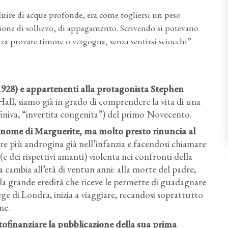
luire di acque profonde, era come togliersi un peso
ione di sollievo, di appagamento. Scrivendo si potevano
nza provare timore o vergogna, senza sentirsi sciocchi”
928) e appartenenti alla protagonista Stephen
 Hall, siamo già in grado di comprendere la vita di una
definiva, “invertita congenita”) del primo Novecento.
l nome di Marguerite, ma molto presto rinuncia al
e più androgina già nell’infanzia e facendosi chiamare
 dei rispettivi amanti) violenta nei confronti della
 cambia all’età di ventun anni: alla morte del padre,
la grande eredità che riceve le permette di guadagnare
ege di Londra, inizia a viaggiare, recandosi soprattutto
ne.
tofinanziare la pubblicazione della sua prima