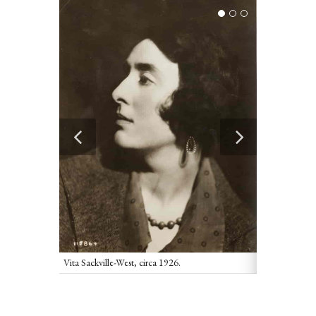
.
Vita Sackville-West, circa 1926.
Ritratto di Vit
1918. Conserva
Museum.