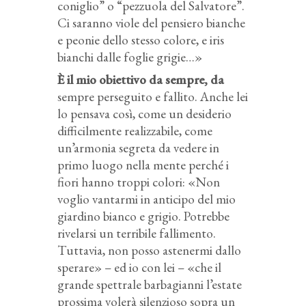
coniglio” o “pezzuola del Salvatore”.
Ci saranno viole del pensiero bianche
e peonie dello stesso colore, e iris
bianchi dalle foglie grigie…»
È il mio obiettivo da sempre, da
sempre perseguito e fallito. Anche lei
lo pensava così, come un desiderio
difficilmente realizzabile, come
un’armonia segreta da vedere in
primo luogo nella mente perché i
fiori hanno troppi colori: «Non
voglio vantarmi in anticipo del mio
giardino bianco e grigio. Potrebbe
rivelarsi un terribile fallimento.
Tuttavia, non posso astenermi dallo
sperare» – ed io con lei – «che il
grande spettrale barbagianni l’estate
prossima volerà silenzioso sopra un