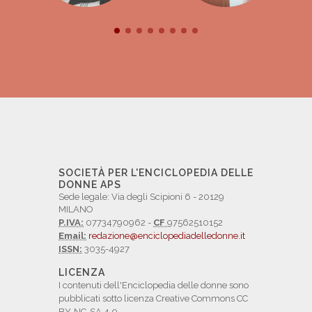
SOCIETÀ PER L'ENCICLOPEDIA DELLE
DONNE APS
Sede legale: Via degli Scipioni 6 - 20129
MILANO
P.IVA:
07734790962 -
CF
97562510152
Email:
redazione@enciclopediadelledonne.it
ISSN:
3035-4927
LICENZA
I contenuti dell'Enciclopedia delle donne sono
pubblicati sotto licenza Creative Commons CC
BY-NC-SA 4.0.