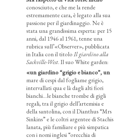
conosciuto, e che me la rende
estremamente cara, è legato alla sua
passione per il giardinaggio. Ne è
stata una grandissima esperta: per 15
anni, dal 1946 al 1961, tenne una
rubrica sull’«Observer», pubblicata
in Italia con il titolo
Il giardino alla
Sackville-West
. Il suo White garden:
«un giardino “grigio e bianco”, un
mare di cespi dal fogliame grigio,
intervallati qua e là dagli alti fiori
bianchi…le bianche trombe di gigli
regali, tra il grigio dell’artemisia e
della santolina, con il Dianthus “Mrs
Sinkins” e le coltri argentee di Stachis
lanata, più familiare e più simpatica
con i nomi inglesi “orecchia di