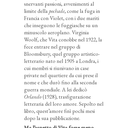
snervanti passioni, avvenimenti al
limite della
pochade
, come la fuga in
Francia con Violet, con i due mariti
che inseguono le fuggiasche su un
minuscolo aeroplano. Virginia
Woolf, che Vita conobbe nel 1922, la
fece entrare nel gruppo di
Bloomsbury, quel gruppo artistico-
letterario nato nel 1905 a Londra, i
cui membri si riunivano in case
private nel quartiere da cui prese il
nome e che durò fino alla seconda
guerra mondiale. A lei dedicò
Orlando
(1928), trasfigurazione
letteraria del loro amore. Sepolto nel
libro, quest’amore finì pochi mesi
dopo la sua pubblicazione.
Ma l’aspetto di Vita forse meno