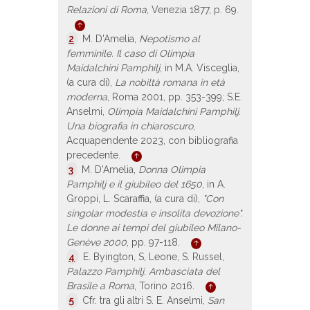
Relazioni di Roma
, Venezia 1877, p. 69.
2
M. D'Amelia,
Nepotismo al
femminile. Il caso di Olimpia
Maidalchini Pamphilj
, in M.A. Visceglia,
(a cura di),
La nobiltà romana in età
moderna
, Roma 2001, pp. 353-399; S.E.
Anselmi,
Olimpia Maidalchini Pamphilj.
Una biografia in chiaroscuro
,
Acquapendente 2023, con bibliografia
precedente.
3
M. D'Amelia,
Donna Olimpia
Pamphilj e il giubileo del 1650
, in A.
Groppi, L. Scaraffia, (a cura di),
"Con
singolar modestia e insolita devozione".
Le donne ai tempi del giubileo Milano-
Genève 2000
, pp. 97-118.
4
E. Byington, S, Leone, S. Russel,
Palazzo Pamphilj. Ambasciata del
Brasile a Roma
, Torino 2016.
5
Cfr. tra gli altri S. E. Anselmi,
San