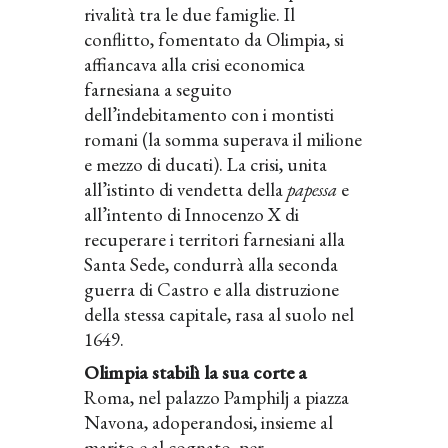
rivalità tra le due famiglie. Il
conflitto, fomentato da Olimpia, si
affiancava alla crisi economica
farnesiana a seguito
dell’indebitamento con i montisti
romani (la somma superava il milione
e mezzo di ducati). La crisi, unita
all’istinto di vendetta della
papessa
e
all’intento di Innocenzo X di
recuperare i territori farnesiani alla
Santa Sede, condurrà alla seconda
guerra di Castro e alla distruzione
della stessa capitale, rasa al suolo nel
1649.
Olimpia stabilì la sua corte a
Roma, nel palazzo Pamphilj a piazza
Navona, adoperandosi, insieme al
marito e al cognato, per