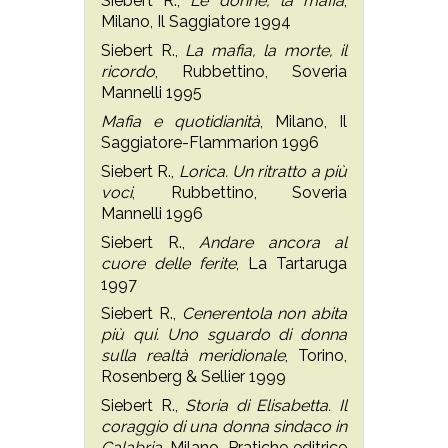
Siebert R.,
Le donne, la mafia
,
Milano, Il Saggiatore 1994
Siebert R.,
La mafia, la morte, il
ricordo
, Rubbettino, Soveria
Mannelli 1995
Mafia e quotidianità
, Milano, Il
Saggiatore-Flammarion 1996
Siebert R.,
Lorica. Un ritratto a più
voci
, Rubbettino, Soveria
Mannelli 1996
Siebert R.,
Andare ancora al
cuore delle ferite
, La Tartaruga
1997
Siebert R.,
Cenerentola non abita
più qui. Uno sguardo di donna
sulla realtà meridionale
, Torino,
Rosenberg & Sellier 1999
Siebert R.,
Storia di Elisabetta. Il
coraggio di una donna sindaco in
Calabria
, Milano, Pratiche editrice