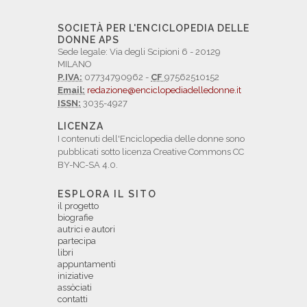
SOCIETÀ PER L'ENCICLOPEDIA DELLE
DONNE APS
Sede legale: Via degli Scipioni 6 - 20129
MILANO
P.IVA:
07734790962 -
CF
97562510152
Email:
redazione@enciclopediadelledonne.it
ISSN:
3035-4927
LICENZA
I contenuti dell'Enciclopedia delle donne sono
pubblicati sotto licenza Creative Commons CC
BY-NC-SA 4.0.
ESPLORA IL SITO
il progetto
biografie
autrici e autori
partecipa
libri
appuntamenti
iniziative
assòciati
contatti