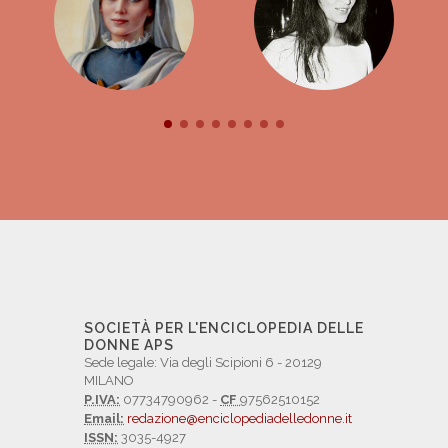
SOCIETÀ PER L'ENCICLOPEDIA DELLE
DONNE APS
Sede legale: Via degli Scipioni 6 - 20129
MILANO
P.IVA:
07734790962 -
CF
97562510152
Email:
redazione@enciclopediadelledonne.it
ISSN:
3035-4927