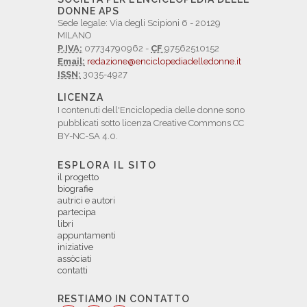
DONNE APS
Sede legale: Via degli Scipioni 6 - 20129
MILANO
P.IVA:
07734790962 -
CF
97562510152
Email:
redazione@enciclopediadelledonne.it
ISSN:
3035-4927
LICENZA
I contenuti dell'Enciclopedia delle donne sono
pubblicati sotto licenza Creative Commons CC
BY-NC-SA 4.0.
ESPLORA IL SITO
il progetto
biografie
autrici e autori
partecipa
libri
appuntamenti
iniziative
assòciati
contatti
RESTIAMO IN CONTATTO