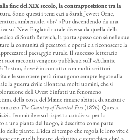
alla fine del XIX secolo, la contrapposizione tra la
atura. Sono questi i temi cari a Sarah Jewett Orne,
etteratura ambientale. <br/ >Pur discendendo da una
tiva sul New England rurale diversa da quella della
medico di South Berwich, la porta spesso con sé nelle sue
ttare la comunità di pescatori e operai e a riconoscere la
apprezzare il paesaggio rurale. Il successo letterario
 i suoi racconti vengono pubblicati sull'«Atlantic
di Boston, dove è in contatto con molti scrittori
ita e le sue opere però rimangono sempre legate alla
le la guerra civile allontana molti uomini, che si
esplorazione dell'Ovest è infatti un fenomeno
ima della costa del Maine rimane abitata da anziani e
o romanzo
The Country of Pointed Firs
(1896). Questa
izia femminile e sul rispetto condiviso per la
Ritratto di Sarah Orne Jewett scattato dal fotografo
Napoleon Sarony, appartenente alla Arnold Genthe
to a una pianta del luogo, è descritto come parte
collection.
llo delle piante. L'idea di tempo che regola le loro vite è
zione con quella lineare, deduttiva e gerarchica.<br/ >