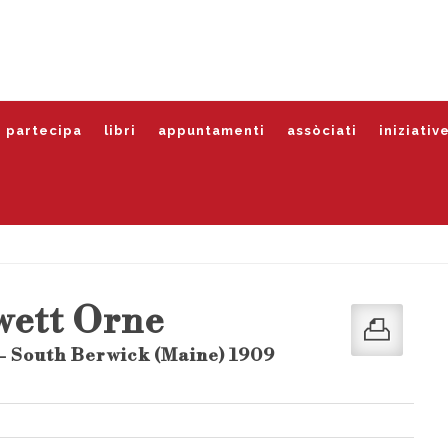
partecipa
libri
appuntamenti
assòciati
iniziativ
wett Orne
- South Berwick (Maine) 1909