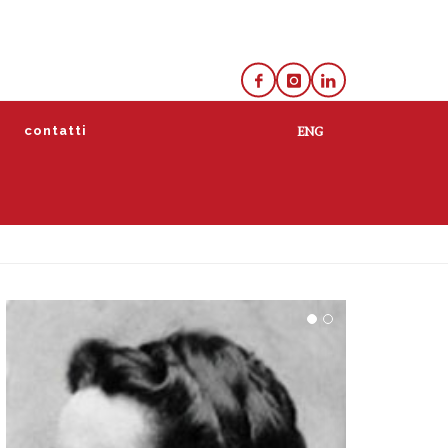
e
contatti