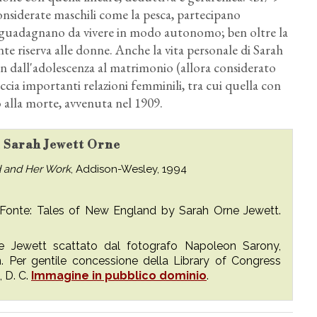
onsiderate maschili come la pesca, partecipano
 si guadagnano da vivere in modo autonomo; ben oltre la
te riserva alle donne. Anche la vita personale di Sarah
in dall'adolescenza al matrimonio (allora considerato
cia importanti relazioni femminili, tra cui quella con
o alla morte, avvenuta nel 1909.
su Sarah Jewett Orne
d and Her Work
, Addison-Wesley, 1994
 Fonte: Tales of New England by Sarah Orne Jewett.
e Jewett scattato dal fotografo Napoleon Sarony,
. Per gentile concessione della Library of Congress
 D. C.
Immagine in pubblico dominio
.