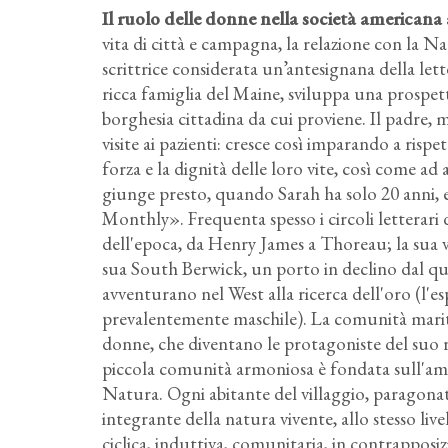
Il ruolo delle donne nella società americana 
vita di città e campagna, la relazione con la N
scrittrice considerata un’antesignana della l
ricca famiglia del Maine, sviluppa una prospet
borghesia cittadina da cui proviene. Il padre, 
visite ai pazienti: cresce così imparando a rispe
forza e la dignità delle loro vite, così come ad 
giunge presto, quando Sarah ha solo 20 anni, e
Monthly». Frequenta spesso i circoli letterari 
dell'epoca, da Henry James a Thoreau; la sua v
sua South Berwick, un porto in declino dal qua
avventurano nel West alla ricerca dell'oro (l'
prevalentemente maschile). La comunità maritt
donne, che diventano le protagoniste del su
piccola comunità armoniosa è fondata sull'amic
Natura. Ogni abitante del villaggio, paragona
integrante della natura vivente, allo stesso live
ciclica, induttiva, comunitaria, in contrapposi