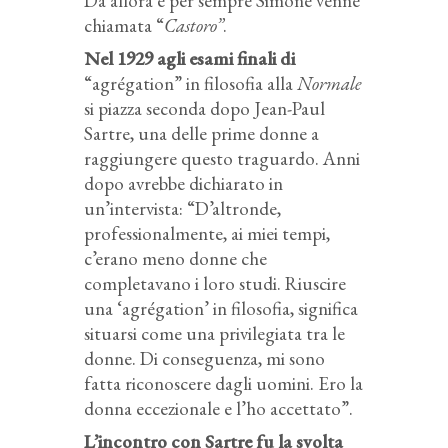
Da allora e per sempre Simone venne
chiamata “
Castoro”
.
Nel 1929 agli esami finali di
“agrégation” in filosofia alla
Normale
si piazza seconda dopo Jean-Paul
Sartre, una delle prime donne a
raggiungere questo traguardo. Anni
dopo avrebbe dichiarato in
un’intervista: “D’altronde,
professionalmente, ai miei tempi,
c’erano meno donne che
completavano i loro studi. Riuscire
una ‘agrégation’ in filosofia, significa
situarsi come una privilegiata tra le
donne. Di conseguenza, mi sono
fatta riconoscere dagli uomini. Ero la
donna eccezionale e l’ho accettato”.
L’incontro con Sartre fu la svolta