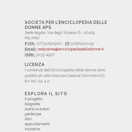
SOCIETÀ PER L'ENCICLOPEDIA DELLE
DONNE APS
Sede legale: Via degli Scipioni 6 - 20129
MILANO
P.IVA:
07734790962 -
CF
97562510152
Email:
redazione@enciclopediadelledonne.it
ISSN:
3035-4927
LICENZA
I contenuti dell'Enciclopedia delle donne sono
pubblicati sotto licenza Creative Commons CC
BY-NC-SA 4.0.
ESPLORA IL SITO
il progetto
biografie
autrici e autori
partecipa
libri
appuntamenti
iniziative