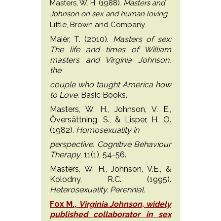
Masters, W. H. (1988).
Masters and
Johnson on sex and human loving
.
Little, Brown and Company.
Maier, T. (2010).
Masters of sex:
The life and times of William
masters and Virginia Johnson,
the
couple who taught America how
to Love
. Basic Books.
Masters, W. H., Johnson, V. E.,
Översättning, S., & Lisper, H. O.
(1982).
Homosexuality in
perspective. Cognitive Behaviour
Therapy
, 11(1), 54-56.
Masters, W. H., Johnson, V.E., &
Kolodny, R.C. (1995).
Heterosexuality. Perennial.
Fox M.,
Virginia Johnson, widely
published collaborator in sex