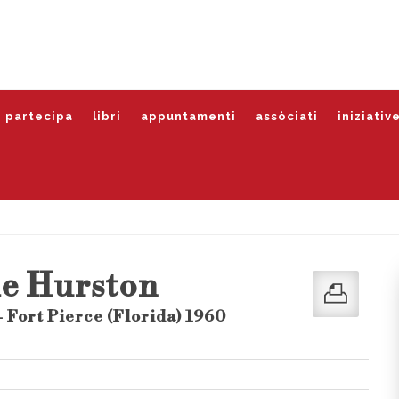
partecipa
libri
appuntamenti
assòciati
iniziativ
le Hurston
 Fort Pierce (Florida) 1960