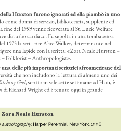
ri della Hurston furono ignorati ed ella piombò in uno
o come donna di servizio, bibliotecaria, supplente ed
la fine del 1959 venne ricoverata al St. Lucie Welfare
ve disturbo cardiaco. Fu sepolta in una tomba senza
el 1973 la scrittrice Alice Walker, determinante nel
erigere una lapide con la scritta: «Zora Neale Hurston –
 – Folklorist – Anthropologist».
na delle più importanti scrittrici afroamericane del
iversità che non includono la lettura di almeno uno dei
atching God
, scritto in sole sette settimane ad Haiti, è
n
di Richard Wright ed è tenuto oggi in grande
su Zora Neale Hurston
n autobiography
, Harper Perennial, New York, 1996