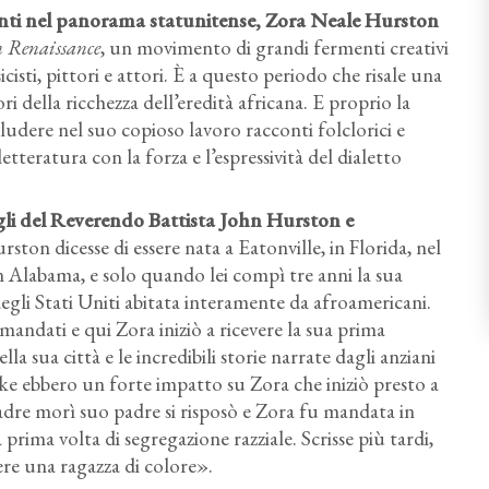
luenti nel panorama statunitense, Zora Neale Hurston
 Renaissance
, un movimento di grandi fermenti creativi
isti, pittori e attori. È a questo periodo che risale una
ri della ricchezza dell’eredità africana. E proprio la
ludere nel suo copioso lavoro racconti folclorici e
letteratura con la forza e l’espressività del dialetto
igli del Reverendo Battista John Hurston e
ton dicesse di essere nata a Eatonville, in Florida, nel
n Alabama, e solo quando lei compì tre anni la sua
 degli Stati Uniti abitata interamente da afroamericani.
mandati e qui Zora iniziò a ricevere la sua prima
la sua città e le incredibili storie narrate dagli anziani
rke ebbero un forte impatto su Zora che iniziò presto a
madre morì suo padre si risposò e Zora fu mandata in
 prima volta di segregazione razziale. Scrisse più tardi,
ere una ragazza di colore».