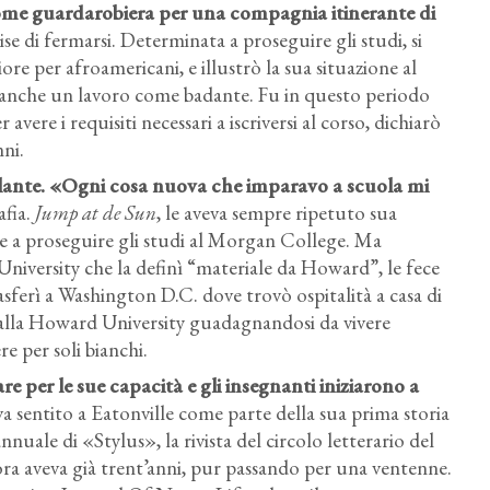
 come guardarobiera per una compagnia itinerante di
e di fermarsi. Determinata a proseguire gli studi, si
e per afroamericani, e illustrò la sua situazione al
le anche un lavoro come badante. Fu in questo periodo
vere i requisiti necessari a iscriversi al corso, dichiarò
nni.
llante. «Ogni cosa nuova che imparavo a scuola mi
afia.
Jump at de Sun
, le aveva sempre ripetuto sua
o e a proseguire gli studi al Morgan College. Ma
niversity che la definì “materiale da Howard”, le fece
rasferì a Washington D.C. dove trovò ospitalità a casa di
 alla Howard University guadagnandosi da vivere
e per soli bianchi.
e per le sue capacità e gli insegnanti iniziarono a
eva sentito a Eatonville come parte della sua prima storia
nnuale di «Stylus», la rivista del circolo letterario del
ra aveva già trent’anni, pur passando per una ventenne.