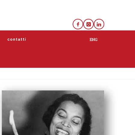
e
contatti