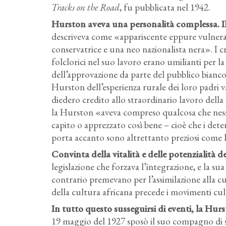
Tracks on the Road
, fu pubblicata nel 1942.
Hurston aveva una personalità complessa. Il
descriveva come «appariscente eppure vulnera
conservatrice e una neo nazionalista nera». I c
folclorici nel suo lavoro erano umilianti per 
dell’approvazione da parte del pubblico bianco,
Hurston dell’esperienza rurale dei loro padri van
diedero credito allo straordinario lavoro della
la Hurston «aveva compreso qualcosa che ness
capito o apprezzato così bene – cioè che i dete
porta accanto sono altrettanto preziosi come l
Convinta della vitalità e delle potenzialità 
legislazione che forzava l’integrazione, e la sua
contrario premevano per l’assimilazione alla cul
della cultura africana precede i movimenti cultu
In tutto questo susseguirsi di eventi, la Hurs
19 maggio del 1927 sposò il suo compagno di 