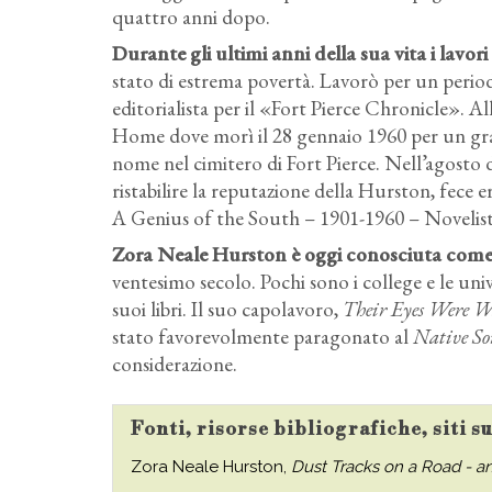
quattro anni dopo.
Durante gli ultimi anni della sua vita i lavo
stato di estrema povertà. Lavorò per un period
editorialista per il «Fort Pierce Chronicle». Al
Home dove morì il 28 gennaio 1960 per un gra
nome nel cimitero di Fort Pierce. Nell’agosto d
ristabilire la reputazione della Hurston, fece 
A Genius of the South – 1901-1960 – Novelist
Zora Neale Hurston è oggi conosciuta come u
ventesimo secolo. Pochi sono i college e le un
suoi libri. Il suo capolavoro,
Their Eyes Were W
stato favorevolmente paragonato al
Native So
considerazione.
Fonti, risorse bibliografiche, siti 
Zora Neale Hurston,
Dust Tracks on a Road - a