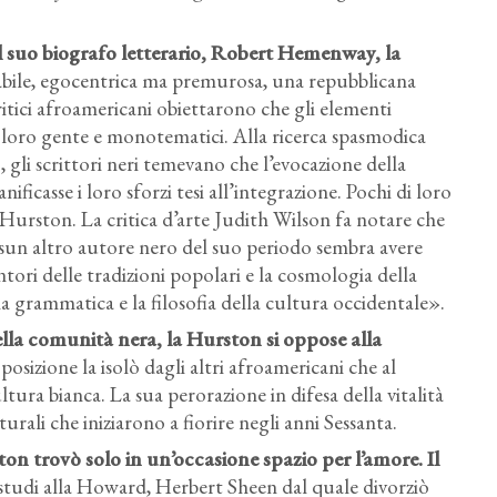
 suo biografo letterario, Robert Hemenway, la
bile, egocentrica ma premurosa, una repubblicana
ritici afroamericani obiettarono che gli elementi
la loro gente e monotematici. Alla ricerca spasmodica
 gli scrittori neri temevano che l’evocazione della
ificasse i loro sforzi tesi all’integrazione. Pochi di loro
 Hurston. La critica d’arte Judith Wilson fa notare che
un altro autore nero del suo periodo sembra avere
ntori delle tradizioni popolari e la cosmologia della
a grammatica e la filosofia della cultura occidentale».
della comunità nera, la Hurston si oppose alla
 posizione la isolò dagli altri afroamericani che al
tura bianca. La sua perorazione in difesa della vitalità
rali che iniziarono a fiorire negli anni Sessanta.
ton trovò solo in un’occasione spazio per l’amore. Il
studi alla Howard, Herbert Sheen dal quale divorziò