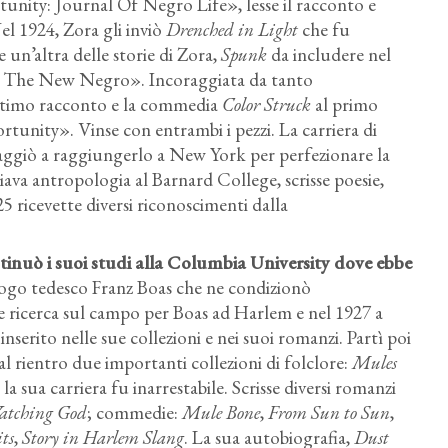
unity: Journal Of Negro Life», lesse il racconto e
Nel 1924, Zora gli inviò
Drenched in Light
che fu
 un’altra delle storie di Zora,
Spunk
da includere nel
c, The New Negro». Incoraggiata da tanto
ultimo racconto e la commedia
Color Struck
al primo
rtunity». Vinse con entrambi i pezzi. La carriera di
oraggiò a raggiungerlo a New York per perfezionare la
diava antropologia al Barnard College, scrisse poesie,
925 ricevette diversi riconoscimenti dalla
tinuò i suoi studi alla Columbia University dove ebbe
pologo tedesco Franz Boas che ne condizionò
e ricerca sul campo per Boas ad Harlem e nel 1927 a
nserito nelle sue collezioni e nei suoi romanzi. Partì poi
al rientro due importanti collezioni di folclore:
Mules
 sua carriera fu inarrestabile. Scrisse diversi romanzi
atching God
; commedie:
Mule Bone
,
From Sun to Sun
,
ts
,
Story in Harlem Slang
. La sua autobiografia,
Dust