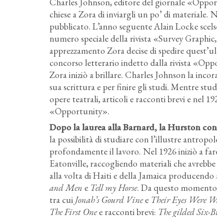
Charles Johnson, editore del giornale «Opport
chiese a Zora di inviargli un po’ di materiale. 
pubblicato. L’anno seguente Alain Locke scelse
numero speciale della rivista «Survey Graphi
apprezzamento Zora decise di spedire quest’
concorso letterario indetto dalla rivista «Oppo
Zora iniziò a brillare. Charles Johnson la inc
sua scrittura e per finire gli studi. Mentre stu
opere teatrali, articoli e racconti brevi e nel 1
«Opportunity».
Dopo la laurea alla Barnard, la Hurston con
la possibilità di studiare con l’illustre antro
profondamente il lavoro. Nel 1926 iniziò a far
Eatonville, raccogliendo materiali che avrebbe i
alla volta di Haiti e della Jamaica producendo 
and Men
e
Tell my Horse
. Da questo momento la
tra cui
Jonah’s Gourd Vine
e
Their Eyes Were W
The First One
e racconti brevi:
The gilded Six-Bi