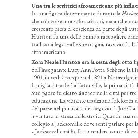
Una tra le scrittrici afroamericane più inf
fu una figura determinante durante la
Harlem
che coinvolse non solo scrittori, ma anche music
crescente presa di coscienza da parte degli auto
Hurston fu una delle prime a raccogliere e inc
tradizioni legate alle sue origini, ravvivando la 
afroamericano.
Zora Neale Hurston era la sesta degli otto f
dell’insegnante Lucy Ann Potts. Sebbene la Hurs
1901, in realtà nacque nel 1891 a Notasulga, i
famiglia si trasferì a Eatonville, la prima città
Suo padre fu eletto sindaco della città per tre 
educazione. La vibrante tradizione folclorica del
del paese nel porticato del negozio di Joe Cla
inventare lei stessa delle storie. Quando sua 
collegio a Jacksonville dove sentì parlare per la
«Jacksonville mi ha fatto rendere conto di ess