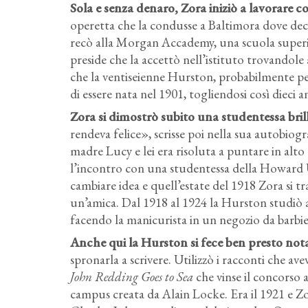
Sola e senza denaro, Zora iniziò a lavorare
operetta che la condusse a Baltimora dove decis
recò alla Morgan Accademy, una scuola superior
preside che la accettò nell’istituto trovando
che la ventiseienne Hurston, probabilmente per a
di essere nata nel 1901, togliendosi così dieci a
Zora si dimostrò subito una studentessa bri
rendeva felice», scrisse poi nella sua autobiogr
madre Lucy e lei era risoluta a puntare in alt
l’incontro con una studentessa della Howard U
cambiare idea e quell’estate del 1918 Zora si t
un’amica. Dal 1918 al 1924 la Hurston studiò
facendo la manicurista in un negozio da barbier
Anche qui la Hurston si fece ben presto notar
spronarla a scrivere. Utilizzò i racconti che av
John Redding Goes to Sea
che vinse il concorso a
campus creata da Alain Locke. Era il 1921 e Zo