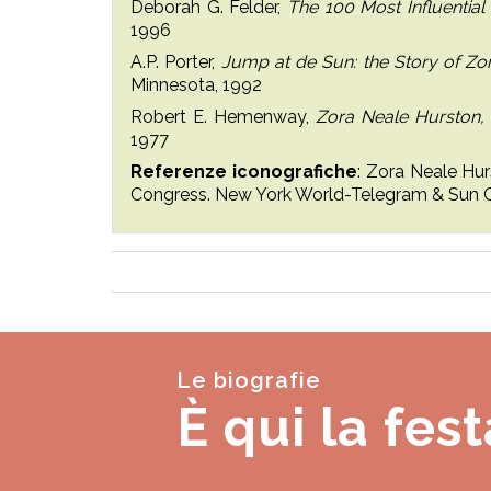
Deborah G. Felder,
The 100 Most Influentia
1996
A.P. Porter,
Jump at de Sun: the Story of Zo
Minnesota, 1992
Robert E. Hemenway,
Zora Neale Hurston, 
1977
Referenze iconografiche
: Zora Neale Hur
Congress. New York World-Telegram & Sun C
Le biografie
È qui la fest