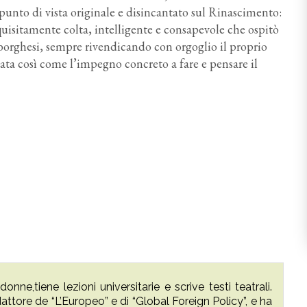
to di vista originale e disincantato sul Rinascimento:
uisitamente colta, intelligente e consapevole che ospitò
i, borghesi, sempre rivendicando con orgoglio il proprio
mata così come l’impegno concreto a fare e pensare il
onne,tiene lezioni universitarie e scrive testi teatrali.
ttore de “L’Europeo” e di “Global Foreign Policy”, e ha