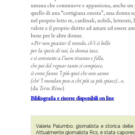
umana che commuove e appassiona, anche un pun
quello di una “cortigiana onesta”, una donna sq
nel proprio letto re, cardinali, nobili, letterat
valore e il proprio diritto ad amare ed essere a
bene per le altre donne.
«
Per non guastar il mondo, ch’è sì bello
per la specie di noi, la donna tace,
e si sommette a l’uom tiranno e fello,
che poi del regnar tanto si compiace,
sì come fanno ’l più quei che non sanno
(ché ’l mondan peso a chi più sa più spiace)
…».
(da
Terze Rime
)
Bibliografia e risorse disponibili on line
Valeria Palumbo, giornalista e storica delle d
Attualmente giornalista Rcs, è stata caporeda