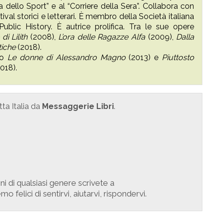
a dello Sport” e al “Corriere della Sera”. Collabora con
ival storici e letterari. È membro della Società italiana
 Public History. È autrice prolifica. Tra le sue opere
 di Lilith
(2008),
L’ora delle Ragazze Alfa
(2009),
Dalla
tiche
(2018).
to
Le donne di Alessandro Magno
(2013) e
Piuttosto
018).
tta Italia da
Messaggerie Libri
.
ni di qualsiasi genere scrivete a
mo felici di sentirvi, aiutarvi, rispondervi.