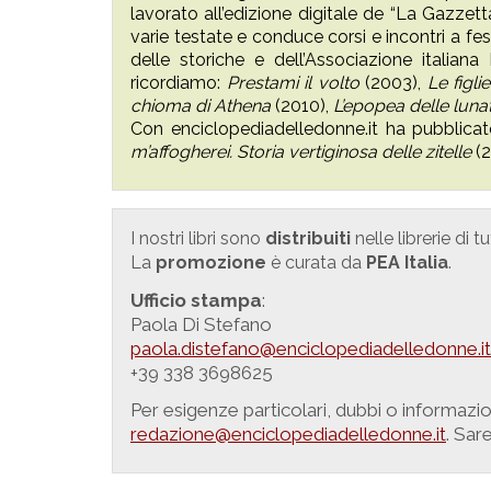
lavorato all’edizione digitale de “La Gazzett
varie testate e conduce corsi e incontri a fest
delle storiche e dell’Associazione italiana
ricordiamo:
Prestami il volto
(2003),
Le figlie
chioma di Athena
(2010),
L’epopea delle luna
Con enciclopediadelledonne.it ha pubblica
m’affogherei. Storia vertiginosa delle zitelle
(2
I nostri libri sono
distribuiti
nelle librerie di tu
La
promozione
è curata da
PEA Italia
.
Ufficio stampa
:
Paola Di Stefano
paola.distefano@enciclopediadelledonne.it
+39 338 3698625
Per esigenze particolari, dubbi o informazio
redazione@enciclopediadelledonne.it
. Sare