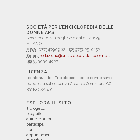
SOCIETÀ PER L'ENCICLOPEDIA DELLE
DONNE APS
Sede legale: Via degli Scipioni 6 - 20129
MILANO
P.IVA:
07734790962 -
CF
97562510152
Email:
redazione@enciclopediadelledonne.it
ISSN:
3035-4927
LICENZA
I contenuti dell'Enciclopedia delle donne sono
pubblicati sotto licenza Creative Commons CC
BY-NC-SA 4.0.
ESPLORA IL SITO
il progetto
biografie
autrici e autori
partecipa
libri
appuntamenti