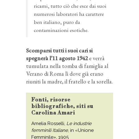
ricami, tutto ciò che esce dai suoi
numerosi laboratori ha carattere
ben italiano, puro da
contaminazioni esotiche.
Scomparsi tutti i suoi cari si
spegnerà l’11 agosto 1942
e verrà
tumulata nella tomba di famiglia al
Verano di Roma lì dove già erano
riuniti la madre, il fratello e la sorella.
Fonti, risorse
bibliografiche, siti su
Carolina Amari
Amelia Rosselli,
Le industrie
femminili Italiane
, in «Unione
Femminile», 1905