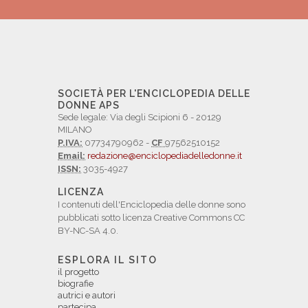
SOCIETÀ PER L'ENCICLOPEDIA DELLE
DONNE APS
Sede legale: Via degli Scipioni 6 - 20129
MILANO
P.IVA:
07734790962 -
CF
97562510152
Email:
redazione@enciclopediadelledonne.it
ISSN:
3035-4927
LICENZA
I contenuti dell'Enciclopedia delle donne sono
pubblicati sotto licenza Creative Commons CC
BY-NC-SA 4.0.
ESPLORA IL SITO
il progetto
biografie
autrici e autori
partecipa