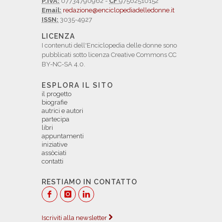
P.IVA:
07734790962 -
CF
97562510152
Email:
redazione@enciclopediadelledonne.it
ISSN:
3035-4927
LICENZA
I contenuti dell'Enciclopedia delle donne sono
pubblicati sotto licenza Creative Commons CC
BY-NC-SA 4.0.
ESPLORA IL SITO
il progetto
biografie
autrici e autori
partecipa
libri
appuntamenti
iniziative
assòciati
contatti
RESTIAMO IN CONTATTO
Iscriviti alla newsletter