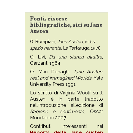
Fonti, risorse
bibliografiche, siti su Jane
Austen
G. Bompiani,
Jane Austen
, in
Lo
spazio narrante
, La Tartaruga 1978
G. Livi,
Da una stanza all’altra
,
Garzanti 1984
O. Mac Donagh,
Jane Austen:
real and immagined Worlds
, Yale
University Press 1991
Lo scritto di Virginia Woolf su J.
Austen è in parte tradotto
nell'introduzione all’edizione di
Ragione e sentimento
, Oscar
Mondadori 2007
Contributi interessanti nei
Reports della Jane Austen