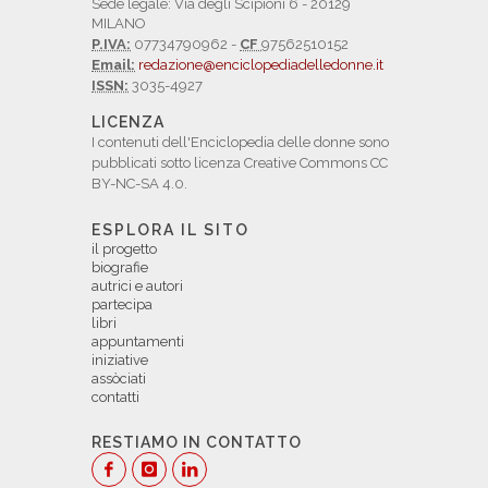
Sede legale: Via degli Scipioni 6 - 20129
MILANO
P.IVA:
07734790962 -
CF
97562510152
Email:
redazione@enciclopediadelledonne.it
ISSN:
3035-4927
LICENZA
I contenuti dell'Enciclopedia delle donne sono
pubblicati sotto licenza Creative Commons CC
BY-NC-SA 4.0.
ESPLORA IL SITO
il progetto
biografie
autrici e autori
partecipa
libri
appuntamenti
iniziative
assòciati
contatti
RESTIAMO IN CONTATTO