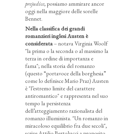
prejudice
, possiamo ammirare ancor
oggi nella maggiore delle sorelle
Bennet.
Nella classifica dei grandi
romanzieri inglesi Austen è
considerata
– notava Virginia Woolf
"la prima o la seconda o al massimo la
terza in ordine di importanza e
fama"; nella storia del romanzo
(questo “portavoce della borghesia”
come lo definisce Mario Praz) Austen
è "l’estremo limite del carattere
antiromantico" e rappresenta nel suo
tempo la persistenza
dell’atteggiamento razionalista del
romanzo illuminista. "Un romanzo in
miracoloso equilibrio fra due secoli",
scrive Attilio Bertolucci a proposito