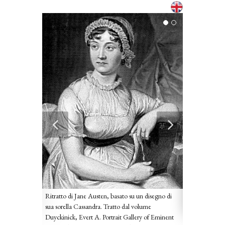
ella Jane,
Cassandra Auste
Ritratto di Jane Austen, basato su un disegno di
1810 circa
sua sorella Cassandra. Tratto dal volume
Duyckinick, Evert A. Portrait Gallery of Eminent