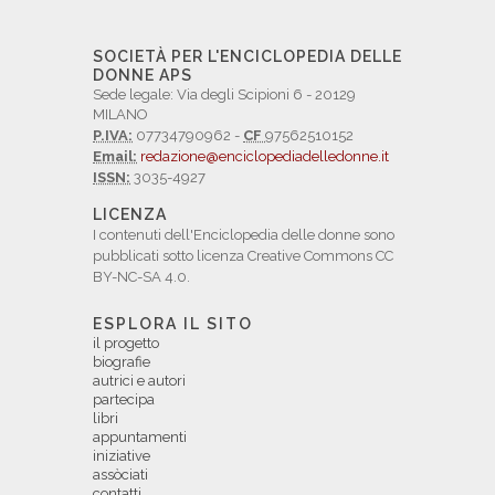
SOCIETÀ PER L'ENCICLOPEDIA DELLE
DONNE APS
Sede legale: Via degli Scipioni 6 - 20129
MILANO
P.IVA:
07734790962 -
CF
97562510152
Email:
redazione@enciclopediadelledonne.it
ISSN:
3035-4927
LICENZA
I contenuti dell'Enciclopedia delle donne sono
pubblicati sotto licenza Creative Commons CC
BY-NC-SA 4.0.
ESPLORA IL SITO
il progetto
biografie
autrici e autori
partecipa
libri
appuntamenti
iniziative
assòciati
contatti