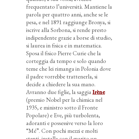
frequentato l’università. Mantiene la
parola per quattro anni, anche se le
pesa, e nel 1891 raggiunge Bronya, si
iscrive alla Sorbona, si rende presto
indipendente grazie a borse di studio,
si laurea in fisica e in matematica.
Sposa il fisico Pierre Curie che la
corteggia da tempo e solo quando
teme che lei rimanga in Polonia dove
il padre vorrebbe trattenerla, si
decide a chiedere la sua mano.
Avranno due figlie, la saggia
Irène
(premio Nobel per la chimica nel
1935, e ministro sotto il Fronte
Popolare) e Eve, più turbolenta,
adoranti e possessive verso la loro
“Mé”. Con pochi mezzi e molti
stenti, installa con il marito un