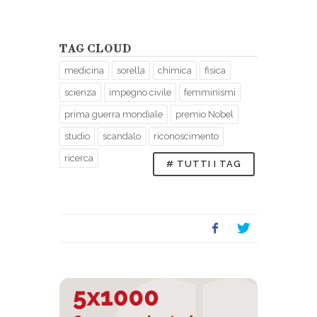
TAG CLOUD
medicina
sorella
chimica
fisica
scienza
impegno civile
femminismi
prima guerra mondiale
premio Nobel
studio
scandalo
riconoscimento
ricerca
# TUTTI I TAG