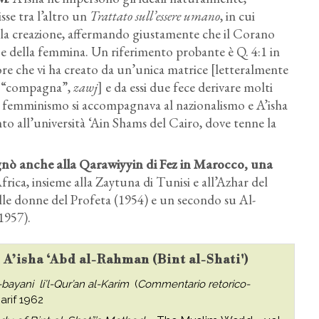
sse tra l’altro un
Trattato sull’essere umano
, in cui
ella creazione, affermando giustamente che il Corano
o e della femmina. Un riferimento probante è Q. 4:1 in
nore che vi ha creato da un’unica matrice [letteralmente
t. “compagna”,
zawj
] e da essi due fece derivare molti
l femminismo si accompagnava al nazionalismo e A’isha
to all’università ‘Ain Shams del Cairo, dove tenne la
gnò anche alla Qarawiyyin di Fez in Marocco
, una
frica, insieme alla Zaytuna di Tunisi e all’Azhar del
sulle donne del Profeta (1954) e un secondo su Al-
1957).
u A’isha ‘Abd al-Rahman (Bint al-Shati')
l-bayani li’l-Qur’an al-Karim
(
Commentario retorico-
‘arif 1962