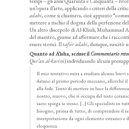
tempi – gli anni Quaranta e Cinquanta – rivol
un’opera d’arte, applicando i criteri della criti
adabi
, come si chiamava, cioè appunto “comme
mettere a rischio il dogma della perfezione de
Un altro discepolo di Al-Khuli, Muhammad Ah
del maestro, giunse ad affermare che i raccon
essere storici. Il
tafsir adabi
, dunque, suscitò u
Quanto ad A’isha, scrisse il
Commentario retori
Qur’an al-karim
) individuando alcuni presuppo
Il mio tentativo mira a studiare alcune brevi 
datano al primo periodo meccano, allorché il
alla fede. Tento di mettere in luce la differen
nostro, nuovo, che si occupa del testo coranico
sacro spiega se stesso. [...] Gli specialisti in
bisogno, prima di tutto, di comprendere il tes
interpretazione da ogni elemento estraneo e da
eloquenza.