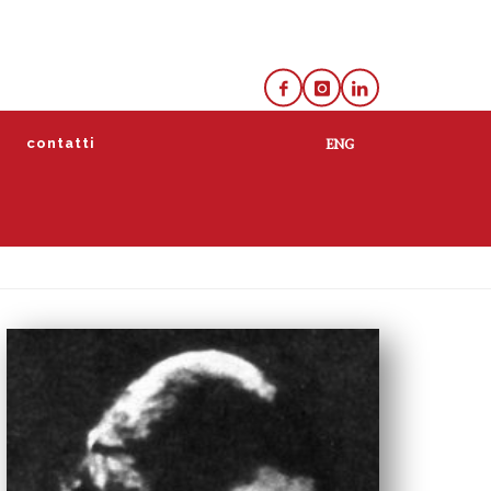
e
contatti