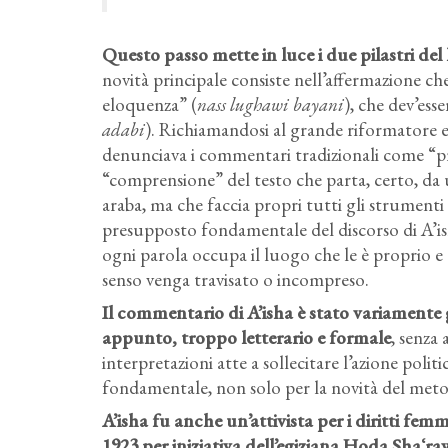
Questo passo mette in luce i due pilastri del
novità principale consiste nell’affermazione ch
eloquenza” (
nass lughawi bayani
), che dev’es
adabi
). Richiamandosi al grande riformatore
denunciava i commentari tradizionali come “pr
“comprensione” del testo che parta, certo, da
araba, ma che faccia propri tutti gli strumenti
presupposto fondamentale del discorso di A’ish
ogni parola occupa il luogo che le è proprio e 
senso venga travisato o incompreso.
Il commentario di A’isha è stato variamente g
appunto, troppo letterario e formale
, senza
interpretazioni atte a sollecitare l’azione po
fondamentale, non solo per la novità del met
A’isha fu anche un’attivista per i diritti fe
1923 per iniziativa dell’egiziana Hoda Shaʻra