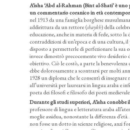
A’isha ‘Abd al-Rahman (Bint al-Shati’ è uno
un commentario coranico in età contempo
nel 1913 da una famiglia borghese musulmana
addirittura da un rettore (
shaykh
) della celebr
educazione, anche in materia di fede, sotto la 
contraddizioni di un’epoca e di una cultura, il 
disposto a permetterle di perfezionare la sua ed
invece dimostrò precocemente vivo desiderio di
obiettivo. Ciò le costò, a parte la benevolenza 
ebbe dolorosamente a scontrarsi per molti anni
1928 un diploma che le consentì di insegnare ne
all’università per laurearsi in lingua araba e in
poeta dei filosofi e filosofo dei poeti medieval
Durante gli studi superiori, A’isha conobbe
professore di lingua e letteratura araba all’ate
moglie assidua, nonostante la differenza d’età
non fosse un dotto in scienze religiose, anzi f