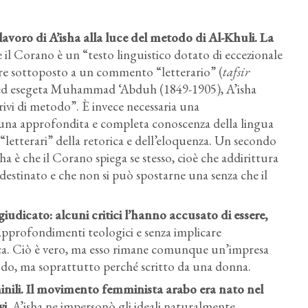
 lavoro di A’isha alla luce del metodo di Al-Khuli
. La
e il Corano è un “testo linguistico dotato di eccezionale
sere sottoposto a un commento “letterario” (
tafsir
 ed esegeta Muhammad ‘Abduh (1849-1905), A’isha
ivi di metodo”. È invece necessaria una
 una approfondita e completa conoscenza della lingua
 “letterari” della retorica e dell’eloquenza. Un secondo
a è che il Corano spiega se stesso, cioè che addirittura
destinato e che non si può spostarne una senza che il
iudicato: alcuni critici l’hanno accusato di essere,
 approfondimenti teologici e senza implicare
litica. Ciò è vero, ma esso rimane comunque un’impresa
odo, ma soprattutto perché scritto da una donna.
mminili. Il movimento femminista arabo era nato nel
wi
. A’isha ne impersonò gli ideali naturalmente,