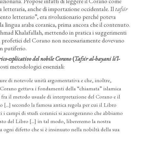
uzionaria. Propose infatti di leggere il Corano come
ca letteraria, anche di importazione occidentale. Il
tafsir
nto letterario”, era rivoluzionario perché poteva
lla lingua araba coranica, prima ancora che il contenuto.
mad Khalafallah, mettendo in pratica i suggerimenti
ti profetici del Corano non necessariamente dovevano
n putiferio.
co-esplicativo del nobile Corano
(
Tafsir al-bayani li’l-
sti metodologici essenziali:
sure di notevole unità argomentativa e che, inoltre,
 Corano gettava i fondamenti della “chiamata” islamica
za fra il metodo usuale di interpretazione del Corano e il
 [...] secondo la famosa antica regola per cui il Libro
 tutti i campi di studi coranici si accorgeranno che abbiamo
to del Libro [...] in tal modo, libereremo la nostra
 ogni difetto che si è insinuato nella nobiltà della sua