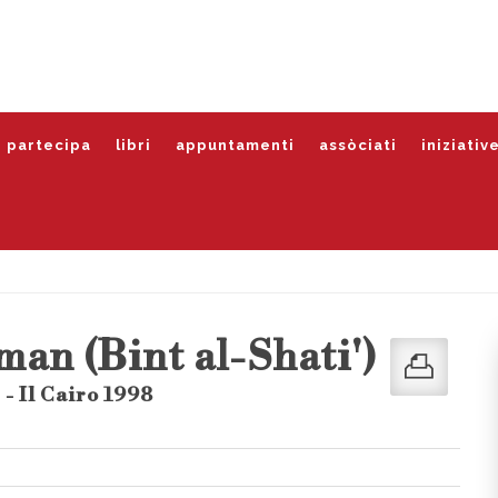
partecipa
libri
appuntamenti
assòciati
iniziativ
man (Bint al-Shati')
- Il Cairo 1998