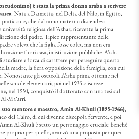
 pseudonimo) è stata la prima donna araba a scrivere
ranea
. Nata a Damietta, nel Delta del Nilo, in Egitto,
 praticante, che dal ramo materno discendeva
e università religiosa dell’Azhar, ricevette la prima
direzione del padre. Tipico rappresentante delle
padre voleva che la figlia fosse colta, ma non era
ucazione fuori casa, in istituzioni pubbliche. A’isha
 studiare e forza di carattere per perseguire questo
della madre, la fiera opposizione della famiglia, con cui
. Nonostante gli ostacoli, A’isha prima ottenne nel
lle scuole elementari; poi nel 1935 si iscrisse
fine, nel 1950, conquistò il dottorato con una tesi sul
e Al-Maʻarri.
 il suo mentore e maestro, Amin Al-Khuli
(1895-1966),
neo del Cairo, di cui divenne discepola fervente, e poi
. Amin Al-Khuli è stato un personaggio cruciale: benché
orse proprio per quello, avanzò una proposta per quei