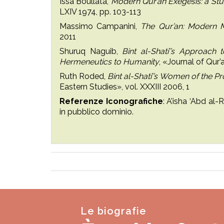
Issa Boullata,
Modern Qur’an Exegesis: a Stud
LXIV 1974, pp. 103-113
Massimo Campanini,
The Qur’an: Modern M
2011
Shuruq Naguib,
Bint al-Shati’’s Approach
Hermeneutics to Humanity
, «Journal of Qur’
Ruth Roded,
Bint al-Shati’’s Women of the Pr
Eastern Studies», vol. XXXIII 2006, 1
Referenze Iconografiche
: A’isha ‘Abd al
in pubblico dominio.
Le biografie