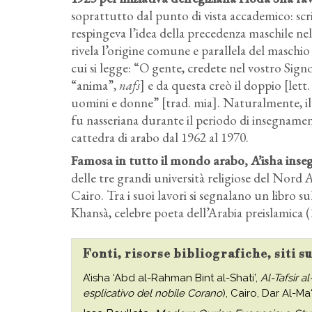
soprattutto dal punto di vista accademico: scri
respingeva l’idea della precedenza maschile n
rivela l’origine comune e parallela del maschi
cui si legge: “O gente, credete nel vostro Sig
“anima”,
nafs
] e da questa creò il doppio [let
uomini e donne” [trad. mia]. Naturalmente, i
fu nasseriana durante il periodo di insegnamen
cattedra di arabo dal 1962 al 1970.
Famosa in tutto il mondo arabo, A’isha inse
delle tre grandi università religiose del Nord A
Cairo. Tra i suoi lavori si segnalano un libro 
Khansà, celebre poeta dell’Arabia preislamica (
Fonti, risorse bibliografiche, siti s
A’isha ‘Abd al-Rahman Bint al-Shati’,
Al-Tafsir a
esplicativo del nobile Corano
), Cairo, Dar Al-Ma