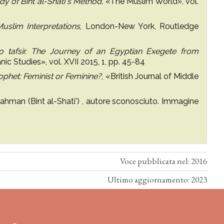
y of Bint al-Shati’’s Method,
«The Muslim World», vol.
uslim Interpretations
, London-New York, Routledge
 to tafsir. The Journey of an Egyptian Exegete from
anic Studies», vol. XVII 2015, 1, pp. 45-84
ophet: Feminist or Feminine?
, «British Journal of Middle
-Rahman (Bint al-Shati') , autore sconosciuto. Immagine
Voce pubblicata nel: 2016
Ultimo aggiornamento: 2023