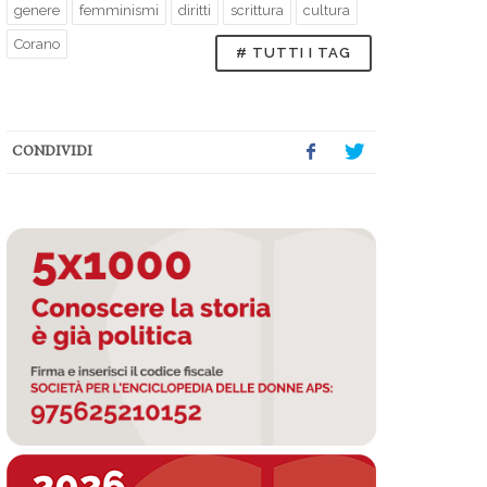
genere
femminismi
diritti
scrittura
cultura
Corano
# TUTTI I TAG
CONDIVIDI