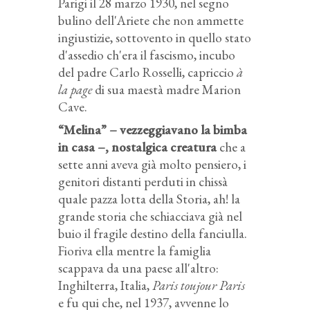
Parigi il 28 marzo 1930, nel segno
bulino dell'Ariete che non ammette
ingiustizie, sottovento in quello stato
d'assedio ch'era il fascismo, incubo
del padre Carlo Rosselli, capriccio
à
la page
di sua maestà madre Marion
Cave.
“Melina” – vezzeggiavano la bimba
in casa –, nostalgica creatura
che a
sette anni aveva già molto pensiero, i
genitori distanti perduti in chissà
quale pazza lotta della Storia, ah! la
grande storia che schiacciava già nel
buio il fragile destino della fanciulla.
Fioriva ella mentre la famiglia
scappava da una paese all'altro:
Inghilterra, Italia,
Paris toujour Paris
e fu qui che, nel 1937, avvenne lo