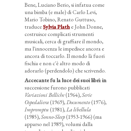
Bene, Luciano Berio, si infatua come
una bimba (e male) di Carlo Levi,
Mario Tobino, Renato Guttuso,
traduce
Sylvia Plath
e John Donne,
costruisce complicati strumenti
musicali, cerca di graffiare il mondo,
ma l'innocenza le impedisce ancora e
ancora di toccarlo. Il mondo là fuori
fischia e non c'è altro modo di
adorarlo (perdendolo) che scrivendo.
Accecante fu la luce dei suoi libri
: in
successione furono pubblicati
Variazioni Belliche
(1964),
Serie
Ospedaliera
(1969),
Documento
(1976),
Impromptu
(1981),
La libellula
(1985),
Sonno-Sleep
(1953-1966) (ma
apparso nel 1989), volumi dalla