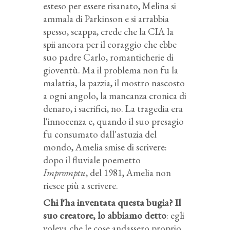
esteso per essere risanato, Melina si
ammala di Parkinson e si arrabbia
spesso, scappa, crede che la CIA la
spii ancora per il coraggio che ebbe
suo padre Carlo, romanticherie di
gioventù. Ma il problema non fu la
malattia, la pazzia, il mostro nascosto
a ogni angolo, la mancanza cronica di
denaro, i sacrifici, no. La tragedia era
l'innocenza e, quando il suo presagio
fu consumato dall'astuzia del
mondo, Amelia smise di scrivere:
dopo il fluviale poemetto
Impromptu
, del 1981, Amelia non
riesce più a scrivere.
Chi l'ha inventata questa bugia? Il
suo creatore, lo abbiamo detto
: egli
voleva che le cose andassero proprio