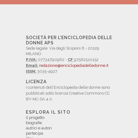
SOCIETÀ PER L'ENCICLOPEDIA DELLE
DONNE APS
Sede legale: Via degli Scipioni 6 - 20129
MILANO
P.IVA:
07734790962 -
CF
97562510152
Email:
redazione@enciclopediadelledonne.it
ISSN:
3035-4927
LICENZA
I contenuti dell'Enciclopedia delle donne sono
pubblicati sotto licenza Creative Commons CC
BY-NC-SA 4.0.
ESPLORA IL SITO
il progetto
biografie
autrici e autori
partecipa