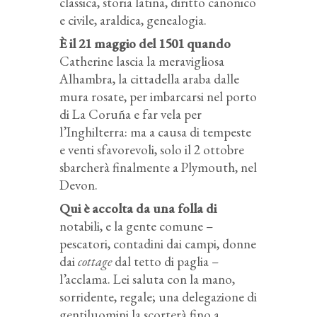
classica, storia latina, diritto canonico
e civile, araldica, genealogia.
È il 21 maggio del 1501 quando
Catherine lascia la meravigliosa
Alhambra, la cittadella araba dalle
mura rosate, per imbarcarsi nel porto
di La Coruña e far vela per
l’Inghilterra: ma a causa di tempeste
e venti sfavorevoli, solo il 2 ottobre
sbarcherà finalmente a Plymouth, nel
Devon.
Qui è accolta da una folla di
notabili, e la gente comune –
pescatori, contadini dai campi, donne
dai
cottage
dal tetto di paglia –
l’acclama. Lei saluta con la mano,
sorridente, regale; una delegazione di
gentiluomini la scorterà fino a