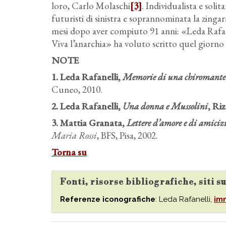
loro, Carlo Molaschi
[3]
. Individualista e soli
futuristi di sinistra e soprannominata la zing
mesi dopo aver compiuto 91 anni: «Leda Rafane
Viva l’anarchia» ha voluto scritto quel giorno 
NOTE
1. Leda Rafanelli,
Memorie di una chiromante
Cuneo, 2010.
2. Leda Rafanelli,
Una donna e Mussolini
, Ri
3. Mattia Granata,
Lettere d’amore e di amiciz
Maria Rossi
, BFS, Pisa, 2002.
Torna su
Fonti, risorse bibliografiche, siti s
Referenze iconografiche
: Leda Rafanelli,
im