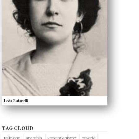
Leda Rafanelli
TAG CLOUD
religione
anarchia
vegetarianismo
povertà