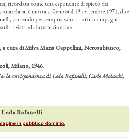
taria, ricordata come una esponente di spicco dei
ara anarchica, è morta a Genova il 13 settembre 1971, due
lli, partendo per sempre, saluta tutti i compagni.
sulla rivista «L’Internazionale».
, a cura di Milva Maria Cappellini, Nerosubianco,
zzoli, Milano, 1946.
ia: la corrispondenza di Leda Rafanelli, Carlo Molaschi,
u Leda Rafanelli
magine in pubblico dominio.