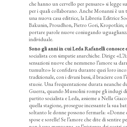
che hanno un cervello per pensare» si legge su
per i quali collaborano. Anche Monanni è un t
una nuova casa editrice, la Libreria Editrice Soc
Bakunin, Proudhon, Pietro Gori, Kropotkin; ma
portare parole nuove coniugando uguaglianza e 
individuale.
Sono gli anni in cui Leda Rafanelli conosce 
socialista con simpatie anarchiche. Dirige «L’
sensazioni nuove che nemmeno l’amore sa darmi.
tumulto» le confidava durante quei loro incon
tradizionale, con i divani bassi, il braciere con l’
stuoie. Una frequentazione durata neanche due 
Guerra, quando Mussolini rompe gli indugi di
partito socialista e Leda, assieme a Nella Giac
quella stagione, prosegue incessante la sua b
soltanto le donne possono fermarla: «Donne d’I
spose e sorelle! Se l’amore che dite di sentire per 
non è una menzogna, se l’esistenza dei vostri ca