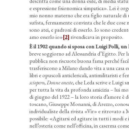
descritta come una donna esile, di media statura
e espressione fisionomica simpatica». Lei è org
mio nonno materno che era figlio naturale di
sufista, fermamente convinta che le due cose 
sono atei, e padroni di esserlo. Io sono credente
amo esserlo io»
[2]
rivendicava in proposito.
È il 1902 quando si sposa con Luigi Polli, un
breve soggiorno ad Alessandria d’Egitto. Per la
pubblica non riscuote buona fama perché facile 
trasferiscono a Milano dando vita a una casa e
libri e opuscoli anticlericali, antimilitaristi e 
sciopero
,
Donne oneste
, che Leda scrive e Luigi 
per tutta la vita da profonda amicizia – lui mo
di giugno del 1922 – la loro storia d’amore è de
toscano, Giuseppe Monanni, di Arezzo, conosci
individualiste della rivista «Vir» e ritrovato a
possibile: «Agitarsi ed agitare in tutti i modi e
nell’osteria come nell’officina, in caserma come