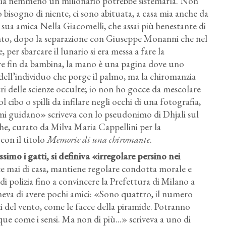
mia nemmeno un milionario potrebbe sistemarla. Non
o bisogno di niente, ci sono abituata, a casa mia anche da
 sua amica Nella Giacomelli, che assai più benestante di
 punto, dopo la separazione con Giuseppe Monanni che nel
 per sbarcare il lunario si era messa a fare la
e fin da bambina, la mano è una pagina dove uno
 dell’individuo che porge il palmo, ma la chiromanzia
stri delle scienze occulte; io non ho gocce da mescolare
ol cibo o spilli da infilare negli occhi di una fotografia,
e mi guidano» scriveva con lo pseudonimo di Dhjali sul
che, curato da Milva Maria Cappellini per la
con il titolo
Memorie di una chiromante
.
imo i gatti, si definiva «irregolare persino nei
e mai di casa, mantiene regolare condotta morale e
di polizia fino a convincere la Prefettura di Milano a
teneva di avere pochi amici: «Sono quattro, il numero
i del vento, come le facce della piramide. Potranno
ue come i sensi. Ma non di più...» scriveva a uno di