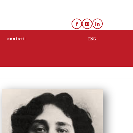
e
contatti