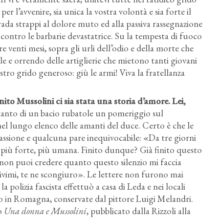
per l’avvenire, sia unica la vostra volontà e sia forte il
ada strappi al dolore muto ed alla passiva rassegnazione
ne contro le barbarie devastatrice. Su la tempesta di fuoco
 venti mesi, sopra gli urli dell’odio e della morte che
e e orrendo delle artiglierie che mietono tanti giovani
vostro grido generoso: giù le armi! Viva la fratellanza
ito Mussolini ci sia stata una storia d’amore. Lei,
anto di un bacio rubatole un pomeriggio sul
 nel lungo elenco delle amanti del duce. Certo è che le
passione e qualcuna pare inequivocabile: «Da tre giorni
 più forte, più umana. Finito dunque? Già finito questo
on puoi credere quanto questo silenzio mi faccia
rivimi, te ne scongiuro». Le lettere non furono mai
 polizia fascista effettuò a casa di Leda e nei locali
uro in Romagna, conservate dal pittore Luigi Melandri.
to
Una donna e Mussolini
, pubblicato dalla Rizzoli alla