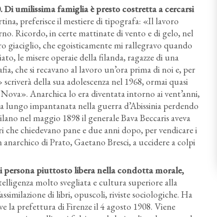
0. Di umilissima famiglia è presto costretta a cercarsi
tina, preferisce il mestiere di tipografa: «Il lavoro
erno. Ricordo, in certe mattinate di vento e di gelo, nel
o giaciglio, che egoisticamente mi rallegravo quando
ciato, le misere operaie della filanda, ragazze di una
rafia, che si recavano al lavoro un’ora prima di noi e, per
» scriverà della sua adolescenza nel 1968, ormai quasi
ova». Anarchica lo era diventata intorno ai vent’anni,
ra a lungo impantanata nella guerra d’Abissinia perdendo
Milano nel maggio 1898 il generale Bava Beccaris aveva
ri che chiedevano pane e due anni dopo, per vendicare i
 anarchico di Prato, Gaetano Bresci, a uccidere a colpi
i persona piuttosto libera nella condotta morale,
telligenza molto svegliata e cultura superiore alla
ssimilazione di libri, opuscoli, riviste sociologiche. Ha
e la prefettura di Firenze il 4 agosto 1908. Viene