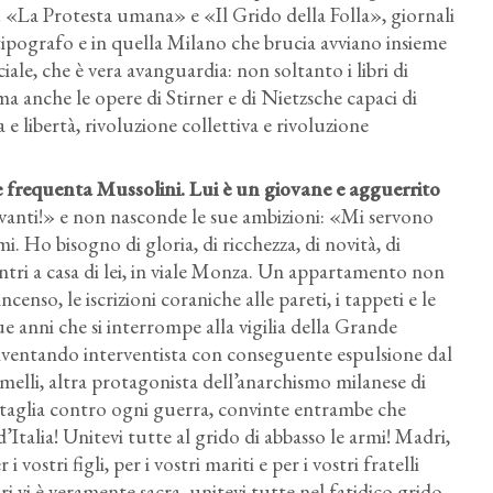
 «La Protesta umana» e «Il Grido della Folla», giornali
ipografo e in quella Milano che brucia avviano insieme
iale, che è vera avanguardia: non soltanto i libri di
 anche le opere di Stirner e di Nietzsche capaci di
libertà, rivoluzione collettiva e rivoluzione
e frequenta Mussolini. Lui è un giovane e agguerrito
Avanti!» e non nasconde le sue ambizioni: «Mi servono
 Ho bisogno di gloria, di ricchezza, di novità, di
tri a casa di lei, in viale Monza. Un appartamento non
incenso, le iscrizioni coraniche alle pareti, i tappeti e le
anni che si interrompe alla vigilia della Grande
ventando interventista con conseguente espulsione dal
omelli, altra protagonista dell’anarchismo milanese di
attaglia contro ogni guerra, convinte entrambe che
talia! Unitevi tutte al grido di abbasso le armi! Madri,
i vostri figli, per i vostri mariti e per i vostri fratelli
ri vi è veramente sacra, unitevi tutte nel fatidico grido