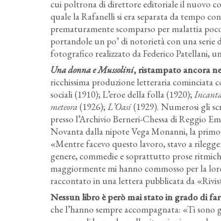
cui poltrona di direttore editoriale il nuovo 
quale la Rafanelli si era separata da tempo con
prematuramente scomparso per malattia poco p
portandole un po’ di notorietà con una serie di 
fotografico realizzato da Federico Patellani,
Una donna e Mussolini
, ristampato ancora nel
ricchissima produzione letteraria cominciata 
sociali (1910); L’eroe della folla (1920);
Incant
meteora
(1926);
L’Oasi
(1929). Numerosi gli scri
presso l’Archivio Berneri-Chessa di Reggio Emili
Novanta dalla nipote Vega Monanni, la primoge
«Mentre facevo questo lavoro, stavo a rileggere
genere, commedie e soprattutto prose ritmiche,
maggiormente mi hanno commosso per la loro f
raccontato in una lettera pubblicata da «Rivi
Nessun libro è però mai stato in grado di fa
che l’hanno sempre accompagnata: «Ti sono grat