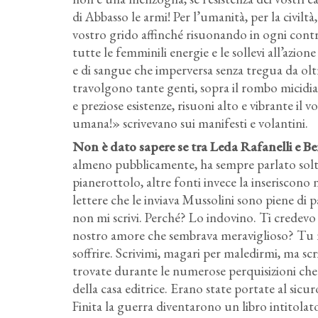
di Abbasso le armi! Per l’umanità, per la civiltà, 
vostro grido affinché risuonando in ogni contr
tutte le femminili energie e le sollevi all’azio
e di sangue che imperversa senza tregua da oltre
travolgono tante genti, sopra il rombo micidial
e preziose esistenze, risuoni alto e vibrante il 
umana!» scrivevano sui manifesti e volantini.
Non è dato sapere se tra Leda Rafanelli e Ben
almeno pubblicamente, ha sempre parlato solt
pianerottolo, altre fonti invece la inseriscono
lettere che le inviava Mussolini sono piene di 
non mi scrivi. Perché? Lo indovino. Ti credevo
nostro amore che sembrava meraviglioso? Tu n
soffrire. Scrivimi, magari per maledirmi, ma sc
trovate durante le numerose perquisizioni che la
della casa editrice. Erano state portate al sic
Finita la guerra diventarono un libro intitola