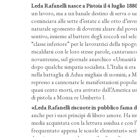
Leda Rafanelli nasce a Pistoia il 4 luglio 188
un lavoro, ma a un banale destino di serva o sar
cominciava alle sette d’estate e alle otto d’inv
naturale sgomento di dovermi alzare dal pover
sentivo, insieme al battere degli zoccoli sul sel
“classe inferiore” per le lavoratrici della tipog
riscaldarsi con le loro stesse parole, cantavano
novantenne, sul giornale anarchico «Umanità N
dopo qualche simpatia socialista. L’Italia si e
nella battaglia di Adua migliaia di uomini; a 
represso a cannonate le manifestazioni popola
quasi cento morti, era arrivato dall’America un
di pistola a Monza re Umberto I.
«Leda Rafanelli riscuote in pubblico fama d
anche per i suoi principi di libero amore. Ha in
media acquistata con la lettura assidua e con l’a
frequentato appena le scuole elementari» scriv