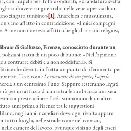
, con i capelli neri folti e ondulati, «di andatura svelta
ogliosa di avere sangue arabo nelle vene «per via di un
 uno zingaro tunisino»
[1]
. Anarchica e mussulmana,
non siano affatto in contraddizione: «I miei compagni
. A me non interessa affatto che gli altri siano religiosi,
 libraio di Galluzzo, Firenze, conosciuto durante un
 polizia si tratta di un poco di buono: «Nell’opinione
a contrarre debiti e a non soddisfarli». Si
ditrice che diventa in fretta un punto di riferimento per
femministi. Testi come
Le memorie di un prete
,
Dopo lo
smercia a un centesimo l’uno. Seppure resteranno legati
rirà per un attacco di cuore tra le sue braccia una sera
stinata presto a finire. Leda si innamora di un altro
uto anni prima a Firenze tra le suggestioni
 Milano, negli anni incendiari dove ogni rivolta appare
 in tutti i luoghi, nelle strade come nel comizio,
 nelle camere del lavoro, ovunque vi siano degli esseri