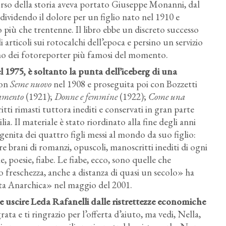
corso della storia aveva portato Giuseppe Monanni, dal
dividendo il dolore per un figlio nato nel 1910 e
iù che trentenne. Il libro ebbe un discreto successo
articoli sui rotocalchi dell’epoca e persino un servizio
 uno dei fotoreporter più famosi del momento.
 1975, è soltanto la punta dell’iceberg di una
con
Seme nuovo
nel 1908 e proseguita poi con Bozzetti
amento
(1921);
Donne e femmine
(1922);
Come una
tti rimasti tuttora inediti e conservati in gran parte
a. Il materiale è stato riordinato alla fine degli anni
nita dei quattro figli messi al mondo da suo figlio:
 brani di romanzi, opuscoli, manoscritti inediti di ogni
 poesie, fiabe. Le fiabe, ecco, sono quelle che
reschezza, anche a distanza di quasi un secolo» ha
sta Anarchica» nel maggio del 2001.
re uscire Leda Rafanelli dalle ristrettezze economiche
a e ti ringrazio per l’offerta d’aiuto, ma vedi, Nella,