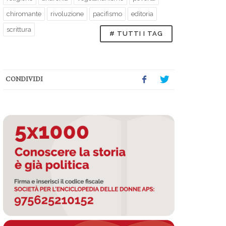
chiromante
rivoluzione
pacifismo
editoria
scrittura
# TUTTI I TAG
CONDIVIDI