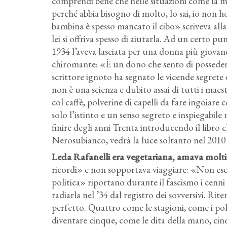
comprendi bene che nelle situazioni come la 
perché abbia bisogno di molto, lo sai, io non h
bambina è spesso mancato il cibo» scriveva alla
lei si offriva spesso di aiutarla. Ad un certo
1934 l’aveva lasciata per una donna più giovane,
chiromante: «È un dono che sento di posseder
scrittore ignoto ha segnato le vicende segrete
non è una scienza e dubito assai di tutti i mae
col caffè, polverine di capelli da fare ingoiare c
solo l’istinto e un senso segreto e inspiegabil
finire degli anni Trenta introducendo il libro 
Nerosubianco, vedrà la luce soltanto nel 2010 
Leda Rafanelli era vegetariana, amava moltiss
ricordi» e non sopportava viaggiare: «Non esc
politica» riportano durante il fascismo i cenni 
radiarla nel ’34 dal registro dei sovversivi. Ri
perfetto. Quattro come le stagioni, come i pol
diventare cinque, come le dita della mano, cinq