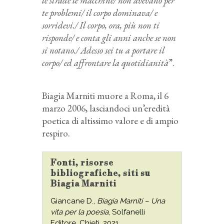
le strade le macchine/ non avevano per
te problemi/ il corpo dominava/ e
sorridevi./ Il corpo, ora, più non ti
risponde/ e conta gli anni anche se non
si notano./ Adesso sei tu a portare il
corpo/ ed affrontare la quotidianità
”
.
Biagia Marniti muore a Roma, il 6
marzo 2006, lasciandoci un’eredità
poetica di altissimo valore e di ampio
respiro.
Fonti, risorse
bibliografiche, siti su
Biagia Marniti
Giancane D.,
Biagia Marniti – Una
vita per la poesia
, Solfanelli
Editore, Chieti, 2021.