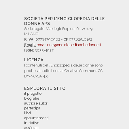
SOCIETÀ PER L'ENCICLOPEDIA DELLE
DONNE APS
Sede legale: Via degli Scipioni 6 - 20129
MILANO
P.IVA:
07734790962 -
CF
97562510152
Email:
redazione@enciclopediadelledonne.it
ISSN:
3035-4927
LICENZA
I contenuti dell'Enciclopedia delle donne sono
pubblicati sotto licenza Creative Commons CC
BY-NC-SA 4.0.
ESPLORA IL SITO
il progetto
biografie
autrici e autori
partecipa
libri
appuntamenti
iniziative
assòciati