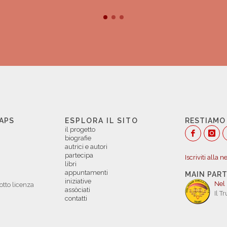
 APS
ESPLORA IL SITO
RESTIAMO
il progetto
biografie
autrici e autori
partecipa
Iscriviti alla 
libri
appuntamenti
MAIN PAR
iniziative
Nel
otto licenza
assòciati
Il T
contatti