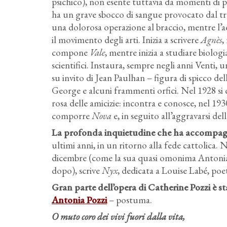
psichico), non esente tuttavia da momenti di pu
ha un grave sbocco di sangue provocato dal tra
una dolorosa operazione al braccio, mentre l’ac
il movimento degli arti. Inizia a scrivere
Agnès
,
compone
Vale
, mentre inizia a studiare biolog
scientifici. Instaura, sempre negli anni Venti, 
su invito di Jean Paulhan – figura di spicco d
George e alcuni frammenti orfici. Nel 1928 si
rosa delle amicizie: incontra e conosce, nel 193
comporre
Nova
e, in seguito all’aggravarsi del
La profonda inquietudine che ha accompagnat
ultimi anni, in un ritorno alla fede cattolica. 
dicembre (come la sua quasi omonima Antonia P
dopo), scrive
Nyx
, dedicata a Louise Labé, poet
Gran parte dell’opera di Catherine Pozzi è s
Antonia Pozzi
– postuma.
O muto coro dei vivi fuori dalla vita,