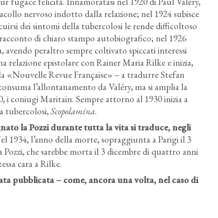
r fugace felicità. Innamoratasi nel 1920 di Paul Valéry,
collo nervoso indotto dalla relazione; nel 1924 subisce
uirsi dei sintomi della tubercolosi le rende difficoltoso
 racconto di chiaro stampo autobiografico; nel 1926
ia, avendo peraltro sempre coltivato spiccati interessi
una relazione epistolare con Rainer Maria Rilke e inizia,
ella «Nouvelle Revue Française» – a tradurre Stefan
 consuma l’allontanamento da Valéry, ma si amplia la
0, i coniugi Maritain. Sempre attorno al 1930 inizia a
la tubercolosi,
Scopolamina
.
o la Pozzi durante tutta la vita si traduce, negli
Nel 1934, l’anno della morte, sopraggiunta a Parigi il 3
ozzi, che sarebbe morta il 3 dicembre di quattro anni
essa cara a Rilke.
tata pubblicata – come, ancora una volta, nel caso di