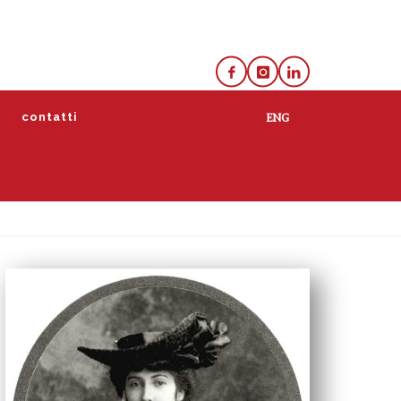
e
contatti