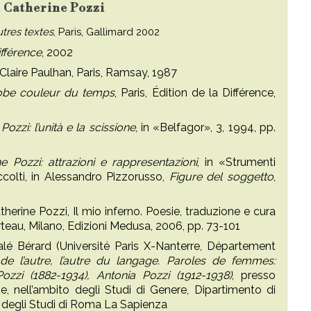
u Catherine Pozzi
tres textes
, Paris, Gallimard 2002
ifférence
, 2002
i Claire Paulhan, Paris, Ramsay, 1987
robe couleur du temps
, Paris, Édition de la Différence,
 Pozzi: l’unità e la scissione
, in «Belfagor», 3, 1994, pp.
ne Pozzi: attrazioni e rappresentazioni
, in «Strumenti
accolti, in Alessandro Pizzorusso,
Figure del soggetto
,
atherine Pozzi, Il mio inferno. Poesie, traduzione e cura
rteau, Milano, Edizioni Medusa, 2006, pp. 73-101
alé Bérard (Université Paris X-Nanterre, Département
de l’autre, l’autre du langage. Paroles de femmes:
Pozzi (1882-1934), Antonia Pozzi (1912-1938)
, presso
e, nell’ambito degli Studi di Genere, Dipartimento di
sità degli Studi di Roma La Sapienza