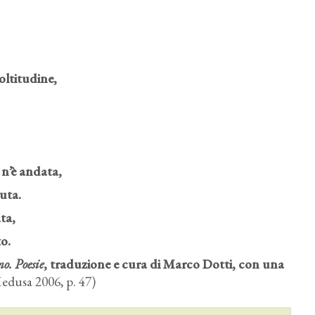
oltitudine,
 n’è andata,
iuta.
ata,
o.
no. Poesie
, traduzione e cura di Marco Dotti, con una
edusa 2006, p. 47)