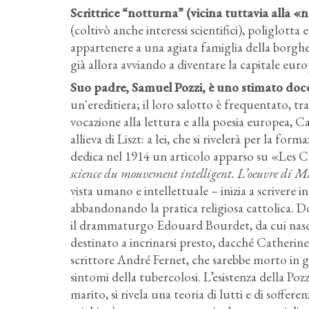
Scrittrice “notturna” (vicina tuttavia alla «n
(coltivò anche interessi scientifici), poliglotta 
appartenere a una agiata famiglia della borghesia
già allora avviando a diventare la capitale euro
Suo padre, Samuel Pozzi, è uno stimato doce
un'ereditiera; il loro salotto è frequentato, t
vocazione alla lettura e alla poesia europea, Ca
allieva di Liszt: a lei, che si rivelerà per la fo
dedica nel 1914 un articolo apparso su «Les C
science du mouvement intelligent. L’oeuvre di Ma
vista umano e intellettuale – inizia a scrivere i
abbandonando la pratica religiosa cattolica. Dop
il drammaturgo Edouard Bourdet, da cui nascer
destinato a incrinarsi presto, dacché Catherin
scrittore André Fernet, che sarebbe morto in gu
sintomi della tubercolosi. L’esistenza della Pozz
marito, si rivela una teoria di lutti e di soffer