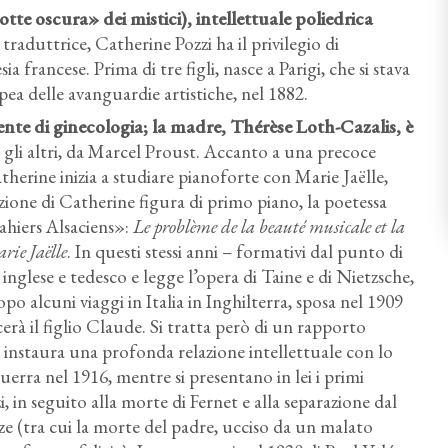
otte oscura» dei mistici), intellettuale poliedrica
e traduttrice, Catherine Pozzi ha il privilegio di
 francese. Prima di tre figli, nasce a Parigi, che si stava
pea delle avanguardie artistiche, nel 1882.
nte di ginecologia; la madre, Thérèse Loth-Cazalis, è
ra gli altri, da Marcel Proust. Accanto a una precoce
therine inizia a studiare pianoforte con Marie Jaëlle,
rmazione di Catherine figura di primo piano, la poetessa
ahiers Alsaciens»:
Le problème de la beauté musicale et la
rie Jaëlle
. In questi stessi anni – formativi dal punto di
n inglese e tedesco e legge l’opera di Taine e di Nietzsche,
o alcuni viaggi in Italia in Inghilterra, sposa nel 1909
à il figlio Claude. Si tratta però di un rapporto
e instaura una profonda relazione intellettuale con lo
erra nel 1916, mentre si presentano in lei i primi
i, in seguito alla morte di Fernet e alla separazione dal
enze (tra cui la morte del padre, ucciso da un malato