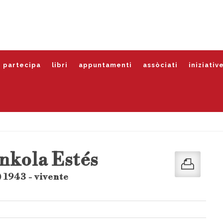
partecipa
libri
appuntamenti
assòciati
iniziativ
inkola Estés
 1943 - vivente