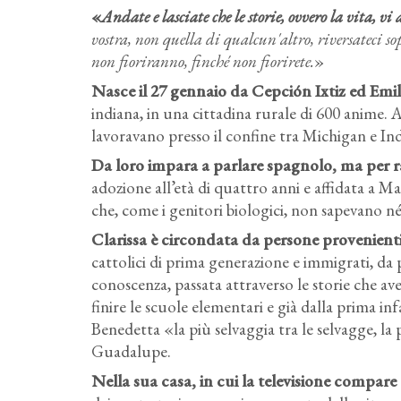
«
Andate e lasciate che le storie, ovvero la vita, vi
vostra, non quella di qualcun'altro, riversateci sopr
non fioriranno, finché non fiorirete.
»
Nasce il 27 gennaio da Cepción Ixtiz ed Emil
indiana, in una cittadina rurale di 600 anime. 
lavoravano presso il confine tra Michigan e In
Da loro impara a parlare spagnolo, ma per r
adozione all’età di quattro anni e affidata a 
che, come i genitori biologici, non sapevano né
Clarissa è circondata da persone provenienti
cattolici di prima generazione e immigrati, da 
conoscenza, passata attraverso le storie che av
finire le scuole elementari e già dalla prima i
Benedetta «la più selvaggia tra le selvagge, la 
Guadalupe.
Nella sua casa, in cui la televisione compare 