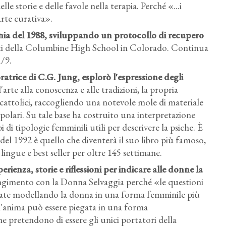
lle storie e delle favole nella terapia. Perché «...i
arte curativa».
enia del 1988, sviluppando un protocollo di recupero
enti della Columbine High School in Colorado. Continua
1/9.
ratrice di C.G. Jung, esplorò l'espressione degli
l'arte alla conoscenza e alle tradizioni, la propria
ori cattolici, raccogliendo una notevole mole di materiale
polari. Su tale base ha costruito una interpretazione
 di tipologie femminili utili per descrivere la psiche. È
e del 1992 è quello che diventerà il suo libro più famoso,
 lingue e best seller per oltre 145 settimane.
rienza, storie e riflessioni per indicare alle donne la
giungimento con la Donna Selvaggia perché «le questioni
tate modellando la donna in una forma femminile più
l'anima può essere piegata in una forma
e pretendono di essere gli unici portatori della