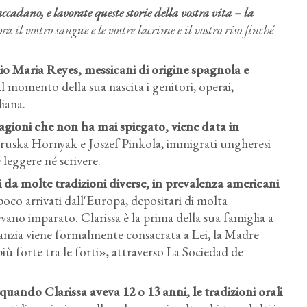
 accadano, e lavorate queste storie della vostra vita – la
a il vostro sangue e le vostre lacrime e il vostro riso finché
io Maria Reyes, messicani di origine spagnola e
Al momento della sua nascita i genitori, operai,
diana.
agioni che non ha mai spiegato, viene data in
Maruska Hornyak e Joszef Pinkola, immigrati ungheresi
 leggere né scrivere.
 da molte tradizioni diverse, in prevalenza americani
poco arrivati dall'Europa, depositari di molta
evano imparato. Clarissa è la prima della sua famiglia a
nfanzia viene formalmente consacrata a Lei, la Madre
più forte tra le forti», attraverso La Sociedad de
quando Clarissa aveva 12 o 13 anni, le tradizioni orali