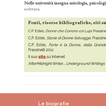
Nelle università insegna mitologia, psicologi
scrittura.
Fonti, risorse bibliografiche, siti s
C.P. Estés,
Donne che Corrono coi Lupi
, Frassin
C.P. Estés,
Storie di Donne Selvagge
, Frassin
C.P. Estés,
Forte è la Donna, dalla Grand
Frassinelli 2011
Il suo
sito
su Internet
AfterMidnight Writer.....Underground Writings
Le biografie