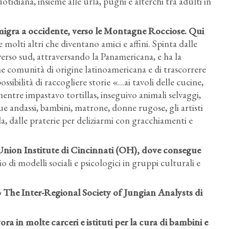
otidiana, insieme alle urla, pugni e alterchi tra adulti in
migra a occidente, verso le Montagne Rocciose. Qui
si e molti altri che diventano amici e affini. Spinta dalle
erso sud, attraversando la Panamericana, e ha la
he comunità di origine latinoamericana e di trascorrere
sibilità di raccogliere storie «...ai tavoli delle cucine,
 mentre impastavo tortillas, inseguivo animali selvaggi,
 andassi, bambini, matrone, donne rugose, gli artisti
a, dalle praterie per deliziarmi con gracchiamenti e
Union Institute di Cincinnati (OH), dove consegue
o di modelli sociali e psicologici in gruppi culturali e
 The Inter-Regional Society of Jungian Analysts di
ora in molte carceri e istituti per la cura di bambini e