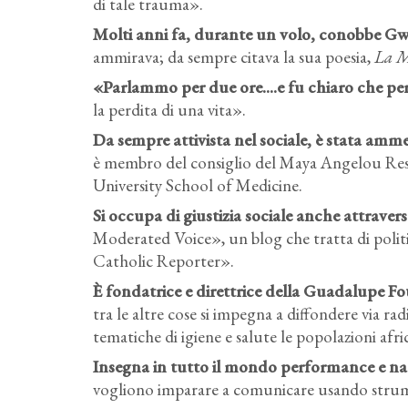
di tale trauma».
Molti anni fa, durante un volo, conobbe G
ammirava; da sempre citava la sua poesia,
La 
«Parlammo per due ore....e fu chiaro che pe
la perdita di una vita».
Da sempre attivista nel sociale, è stata am
è membro del consiglio del Maya Angelou Res
University School of Medicine.
Si occupa di giustizia sociale anche attraver
Moderated Voice», un blog che tratta di polit
Catholic Reporter».
È fondatrice e direttrice della Guadalupe Fo
tra le altre cose si impegna a diffondere via ra
tematiche di igiene e salute le popolazioni afri
Insegna in tutto il mondo performance e narra
vogliono imparare a comunicare usando strumen