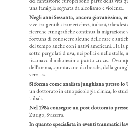
dei cantastorie europei sono parte della vita qu
una famiglia segnata da alcolismo e violenza.
Negli anni Sessanta, ancora giovanissima, e
vive tra gentili stranieri ebrei, italiani, irlande
ricerche etnografiche continua la migrazione v
fortuna di conoscere alcune delle rare e antic
del tempo anche con i nativi americani. Ha la pos
sotto pergolati d'uva, nei pollai e nelle stalle,
ricamavo il milionesimo punto croce... Ovunque
dell'anima, spuntavano dai boschi, dalla giungl
versi...».
Si forma come analista junghiana presso lo 
un dottorato in etnopsicologia clinica, lo studi
tribali.
Nel 1984 consegue un post dottorato presso
Zurigo, Svizzera.
In quanto specialista in eventi traumatici lav