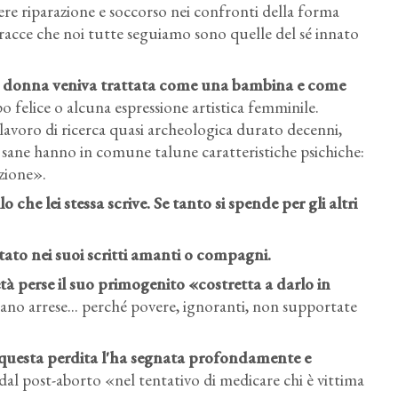
sere riparazione e soccorso nei confronti della forma
 tracce che noi tutte seguiamo sono quelle del sé innato
la donna veniva trattata come una bambina e come
o felice o alcuna espressione artistica femminile.
lavoro di ricerca quasi archeologica durato decenni,
 sane hanno in comune talune caratteristiche psichiche:
ozione».
o che lei stessa scrive. Se tanto si spende per gli altri
itato nei suoi scritti amanti o compagni.
età perse il suo primogenito «costretta a darlo in
ano arrese... perché povere, ignoranti, non supportate
questa perdita l'ha segnata profondamente e
dal post-aborto «nel tentativo di medicare chi è vittima