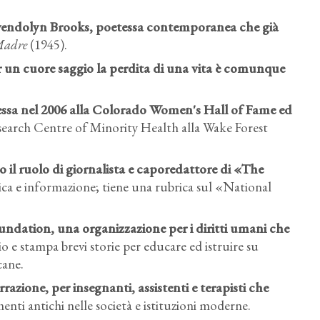
wendolyn Brooks, poetessa contemporanea che già
Madre
(1945).
r un cuore saggio la perdita di una vita è comunque
messa nel 2006 alla Colorado Women's Hall of Fame ed
earch Centre of Minority Health alla Wake Forest
so il ruolo di giornalista e caporedattore di «The
ica e informazione; tiene una rubrica sul «National
undation, una organizzazione per i diritti umani che
dio e stampa brevi storie per educare ed istruire su
cane.
zione, per insegnanti, assistenti e terapisti che
ti antichi nelle società e istituzioni moderne.