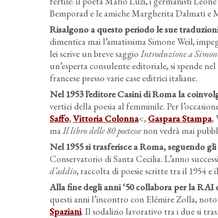
fertile: il poeta Mario Luzi, i germanisti Leone
Bemporad e le amiche Margherita Dalmati e M
Risalgono a questo periodo le sue traduzion
dimentica mai l’amatissima Simone Weil, impegn
lei scrive un breve saggio
Introduzione a Simon
un’esperta consulente editoriale, si spende nel
francese presso varie case editrici italiane.
Nel 1953 l’editore Casini di Roma la coinvolg
vertici della poesia al femminile. Per l’occasio
Saffo
,
Vittoria Colonna
<,
Gaspara Stampa
,
ma
Il libro delle 80 poetesse
non vedrà mai pubbli
Nel 1955 si trasferisce a Roma, seguendo gli 
Conservatorio di Santa Cecilia. L’anno succes
d’addio
, raccolta di poesie scritte tra il 1954 e i
Alla fine degli anni ‘50 collabora per la RAI 
questi anni l’incontro con Elémire Zolla, noto 
Spaziani
. Il sodalizio lavorativo tra i due si t