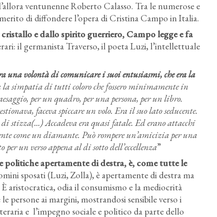
l’allora ventunenne Roberto Calasso. Tra le numerose e
 merito di diffondere l’opera di Cristina Campo in Italia.
ristallo e dallo spirito guerriero, Campo legge e fa
rari: il germanista Traverso, il poeta Luzi, l’intellettuale
ra una volontà di comunicare i suoi entusiasmi, che era la
a la simpatia di tutti coloro che fossero minimamente in
aesaggio, per un quadro, per una persona, per un libro.
estionava, faceva spiccare un volo. Era il suo lato seducente.
 stizza(...) Accadeva era quasi fatale. Ed erano attacchi
liente come un diamante. Può rompere un’amicizia per una
o per un verso appena al di sotto dell’eccellenza
”
 politiche apertamente di destra, è, come tutte le
mini sposati (Luzi, Zolla), è apertamente di destra ma
. È aristocratica, odia il consumismo e la mediocrità
le persone ai margini, mostrandosi sensibile verso i
tteraria e l’impegno sociale e politico da parte dello