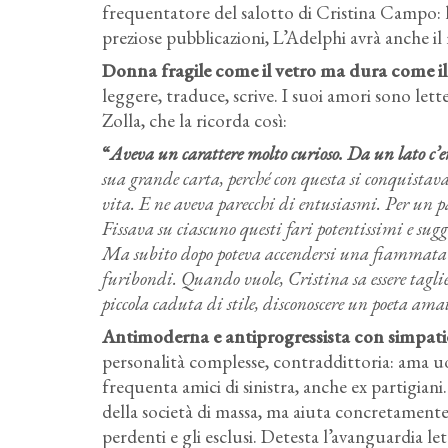
frequentatore del salotto di Cristina Campo: 
preziose pubblicazioni, L’Adelphi avrà anche il
Donna fragile come il vetro ma dura come il c
leggere, traduce, scrive. I suoi amori sono lette
Zolla, che la ricorda così:
“
Aveva un carattere molto curioso. Da un lato c’e
sua grande carta, perché con questa si conquistav
vita. E ne aveva parecchi di entusiasmi. Per un p
Fissava su ciascuno questi fari potentissimi e sugg
Ma subito dopo poteva accendersi una fiammata di
furibondi. Quando vuole, Cristina sa essere tag
piccola caduta di stile, disconoscere un poeta amat
Antimoderna e antiprogressista con simpatie
personalità complesse, contraddittoria: ama uo
frequenta amici di sinistra, anche ex partigiani
della società di massa, ma aiuta concretamente 
perdenti e gli esclusi. Detesta l’avanguardia le