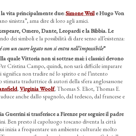
a la vita principalmente due:
Simone Weil
e Hugo Von
 sinistra”, ama dire di loro agli amici.
kespeare, Omero, Dante, Leopardi e la Bibbia. Le
ndo dei simboli e la possibilità di dare senso all’esistenza:
é con un cuore legato non si entra nell’impossibile
”
la quale Vittoria non si sottrae mai: i classici devono
 Per Cristina Campo, quindi, non sarà difficile imparare
i significa non tradire né lo spirito e né l’intento
o stimata traduttrice di autori della sfera anglosassone
nsfield
,
Virginia Woolf
, Thomas S. Eliot, Thomas E.
aduce anche dallo spagnolo, dal tedesco, dal francese e
a Guerrini si trasferisce a Firenze per seguire il padre
i. Ben presto il capoluogo toscano diventa la città
 Qui inizia a frequentare un ambiente culturale molto