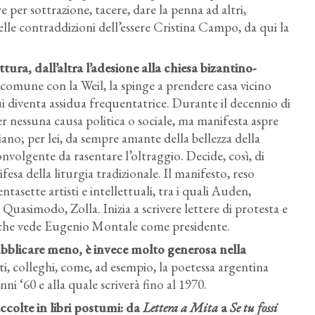
ere per sottrazione, tacere, dare la penna ad altri,
elle contraddizioni dell’essere Cristina Campo, da qui la
ttura, dall’altra l’adesione alla chiesa bizantino-
n comune con la Weil, la spinge a prendere casa vicino
ui diventa assidua frequentatrice. Durante il decennio di
er nessuna causa politica o sociale, ma manifesta aspre
liano; per lei, da sempre amante della bellezza della
nvolgente da rasentare l’oltraggio. Decide, così, di
fesa della liturgia tradizionale. Il manifesto, reso
ntasette artisti e intellettuali, tra i quali Auden,
uasimodo, Zolla. Inizia a scrivere lettere di protesta e
 che vede Eugenio Montale come presidente.
ubblicare meno, è invece molto generosa nella
i, colleghi, come, ad esempio, la poetessa argentina
nni ‘60 e alla quale scriverà fino al 1970.
colte in libri postumi: da
Lettera a Mita
a
Se tu fossi