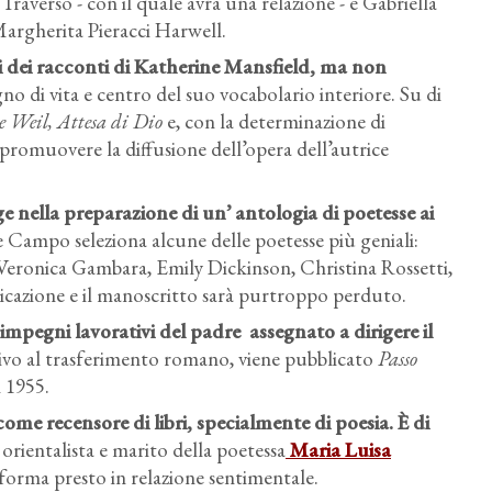
 Traverso - con il quale avrà una relazione - e Gabriella
argherita Pieracci Harwell.
i dei racconti di Katherine Mansfield, ma non
o di vita e centro del suo vocabolario interiore. Su di
e Weil, Attesa di Dio
e, con la determinazione di
 promuovere la diffusione dell’opera dell’autrice
e nella preparazione di un’ antologia di poetesse ai
ne Campo seleziona alcune delle poetesse più geniali:
 Veronica Gambara, Emily Dickinson, Christina Rossetti,
cazione e il manoscritto sarà purtroppo perduto.
impegni lavorativi del padre assegnato a dirigere il
sivo al trasferimento romano, viene pubblicato
Passo
l 1955.
come recensore di libri, specialmente di poesia. È di
orientalista e marito della poetessa
Maria Luisa
rasforma presto in relazione sentimentale.