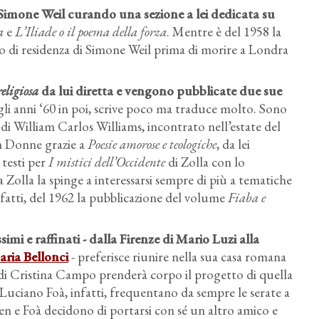
Simone Weil curando una sezione a lei dedicata su
a
e
L’Iliade o il poema della forza
. Mentre è del 1958 la
zo di residenza di Simone Weil prima di morire a Londra
eligiosa
da lui diretta e vengono pubblicate due sue
gli anni ‘60 in poi, scrive poco ma traduce molto. Sono
 di William Carlos Williams, incontrato nell’estate del
hn Donne grazie a
Poesie amorose e teologiche
, da lei
 testi per
I mistici dell’Occidente
di Zolla con lo
Zolla la spinge a interessarsi sempre di più a tematiche
infatti, del 1962 la pubblicazione del volume
Fiaba e
imi e raffinati - dalla Firenze di Mario Luzi alla
ria Bellonci
- preferisce riunire nella sua casa romana
 di Cristina Campo prenderà corpo il progetto di quella
e Luciano Foà, infatti, frequentano da sempre le serate a
len e Foà decidono di portarsi con sé un altro amico e