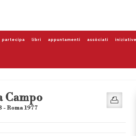
partecipa
libri
appuntamenti
assòciati
iniziativ
na Campo
3 - Roma 1977