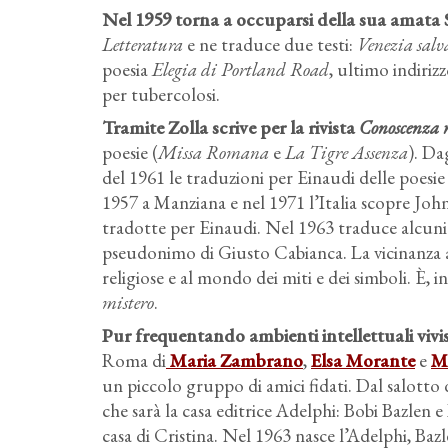
Nel 1959 torna a occuparsi della sua amata 
Letteratura
e ne traduce due testi:
Venezia salv
poesia
Elegia di Portland Road
, ultimo indiriz
per tubercolosi.
Tramite Zolla scrive per la rivista
Conoscenza r
poesie (
Missa Romana
e
La Tigre Assenza
). Da
del 1961 le traduzioni per Einaudi delle poesie
1957 a Manziana e nel 1971 l’Italia scopre Jo
tradotte per Einaudi. Nel 1963 traduce alcuni
pseudonimo di Giusto Cabianca. La vicinanza a 
religiose e al mondo dei miti e dei simboli. È, 
mistero
.
Pur frequentando ambienti intellettuali viviss
Roma di
Maria Zambrano
,
Elsa Morante
e
Ma
un piccolo gruppo di amici fidati. Dal salotto
che sarà la casa editrice Adelphi: Bobi Bazlen 
casa di Cristina. Nel 1963 nasce l’Adelphi, Baz