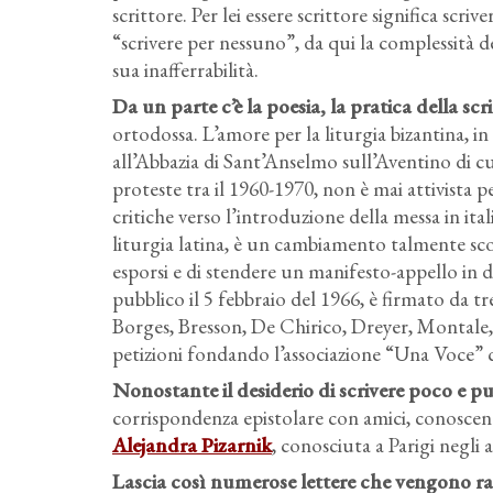
scrittore. Per lei essere scrittore significa scriv
“scrivere per nessuno”, da qui la complessità d
sua inafferrabilità.
Da un parte c’è la poesia, la pratica della scri
ortodossa. L’amore per la liturgia bizantina, i
all’Abbazia di Sant’Anselmo sull’Aventino di c
proteste tra il 1960-1970, non è mai attivista p
critiche verso l’introduzione della messa in ita
liturgia latina, è un cambiamento talmente sco
esporsi e di stendere un manifesto-appello in di
pubblico il 5 febbraio del 1966, è firmato da tre
Borges, Bresson, De Chirico, Dreyer, Montale, Q
petizioni fondando l’associazione “Una Voce”
Nonostante il desiderio di scrivere poco e p
corrispondenza epistolare con amici, conoscent
Alejandra Pizarnik
, conosciuta a Parigi negli a
Lascia così numerose lettere che vengono rac