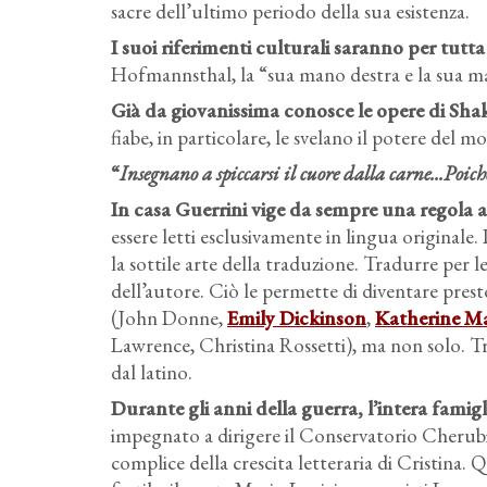
sacre dell’ultimo periodo della sua esistenza.
I suoi riferimenti culturali saranno per tutt
Hofmannsthal, la “sua mano destra e la sua mano
Già da giovanissima conosce le opere di Sha
fiabe, in particolare, le svelano il potere del mo
“
Insegnano a spiccarsi il cuore dalla carne...Poich
In casa Guerrini vige da sempre una regola al
essere letti esclusivamente in lingua originale.
la sottile arte della traduzione. Tradurre per le
dell’autore. Ciò le permette di diventare prest
(John Donne,
Emily Dickinson
,
Katherine Ma
Lawrence, Christina Rossetti), ma non solo. Tr
dal latino.
Durante gli anni della guerra, l’intera famigli
impegnato a dirigere il Conservatorio Cherubin
complice della crescita letteraria di Cristina.