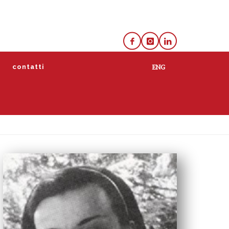
e
contatti