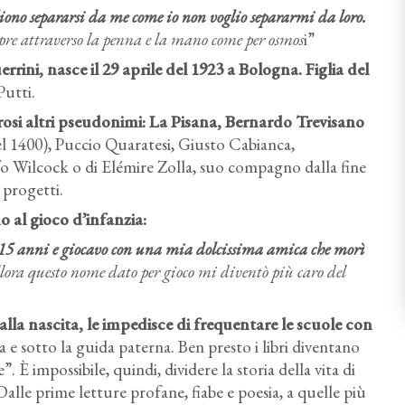
gliono separarsi da me come io non voglio separarmi da loro.
empre attraverso la penna e la mano come per osmos
i”
ini, nasce il 29 aprile del 1923 a Bologna. Figlia del
Putti.
rosi altri pseudonimi: La Pisana, Bernardo Trevisano
el 1400), Puccio Quaratesi, Giusto Cabianca,
o Wilcock o di Elémire Zolla, suo compagno dalla fine
 progetti.
o al gioco d’infanzia:
15 anni e giocavo con una mia dolcissima amica che morì
lora questo nome dato per gioco mi diventò più caro del
la nascita, le impedisce di frequentare le scuole con
 e sotto la guida paterna. Ben presto i libri diventano
 È impossibile, quindi, dividere la storia della vita di
Dalle prime letture profane, fiabe e poesia, a quelle più