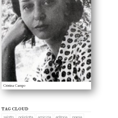
Cristina Campo
TAG CLOUD
salotto
poliglotta
amicizia
editoria
poesia