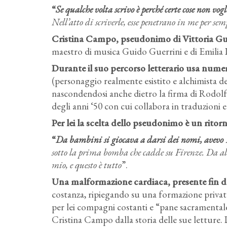
“
Se qualche volta scrivo è perché certe cose non vo
Nell’atto di scriverle, esse penetrano in me per s
Cristina Campo, pseudonimo di Vittoria Guerr
maestro di musica Guido Guerrini e di Emilia 
Durante il suo percorso letterario usa nume
(personaggio realmente esistito e alchimista d
nascondendosi anche dietro la firma di Rodolf
degli anni ‘50 con cui collabora in traduzioni e
Per lei la scelta dello pseudonimo è un ritorn
“
Da bambini si giocava a darsi dei nomi, avevo 
sotto la prima bomba che cadde su Firenze. Da al
mio, e questo è tutto
”.
Una malformazione cardiaca, presente fin dal
costanza, ripiegando su una formazione privata
per lei compagni costanti e “pane sacramentale”.
Cristina Campo dalla storia delle sue letture. 