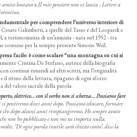
n amico lontano
a
Il mio pensiero non vi lascia - Lettere a
iorentino
.
ondamentale per comprendere l’universo interiore di
Cesare Galimberti, a quelle del Tasso e del Leopardi e
 a testimonianza di un’amicizia - nata nel 1952 - tra
one comune per la sempre presente Simone Weil.
esa facile: è come scalare “una montagna su cui si
tamente Cristina De Stefano, autrice della biografia
con continui rimandi ad altri scritti, ma l’originalità
a e il ritmo della lettura, ripagano di ogni sforzo
 del valore sacrale della parola:
coperto, elettrico… con il verbo non si scherza… Possiamo fare
i ci pentiremo dieci anni dopo. Possiamo educare, formare
ra che dopo alcuni anni rimpiangeremo. Ho sempre avuto
e che non ho pubblicato e non me ne importa nulla.
molte. ‘Di ogni parola inutile sarà chiesto conto’, dice la