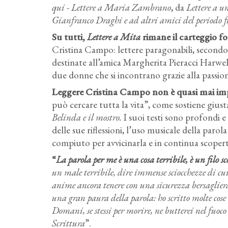
qui - Lettere a Maria Zambrano
, da
Lettere a u
Gianfranco Draghi e ad altri amici del periodo f
Su tutti,
Lettere a Mita
rimane il carteggio f
Cristina Campo: lettere paragonabili, secondo 
destinate all’amica Margherita Pieracci Harwell,
due donne che si incontrano grazie alla passi
Leggere Cristina Campo non è quasi mai impr
può cercare tutta la vita”, come sostiene gius
Belinda e il mostro.
I suoi testi sono profondi e 
delle sue riflessioni, l’uso musicale della parol
compiuto per avvicinarla e in continua scoperta
“
La parola per me è una cosa terribile, è un filo s
un male terribile, dire immense sciocchezze di cu
anime ancora tenere con una sicurezza bersaglie
una gran paura della parola: ho scritto molte cos
Domani, se stessi per morire, ne butterei nel fuoco 
Scrittura
”.