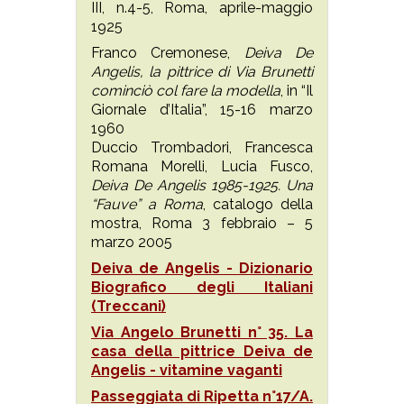
III, n.4-5, Roma, aprile-maggio
1925
Franco Cremonese,
Deiva De
Angelis, la pittrice di Via Brunetti
cominciò col fare la modella
, in “Il
Giornale d’Italia”, 15-16 marzo
1960
Duccio Trombadori, Francesca
Romana Morelli, Lucia Fusco,
Deiva De Angelis 1985-1925.
Una
“Fauve” a Roma
, catalogo della
mostra, Roma 3 febbraio – 5
marzo 2005
Deiva de Angelis - Dizionario
Biografico degli Italiani
(Treccani)
Via Angelo Brunetti n° 35. La
casa della pittrice Deiva de
Angelis - vitamine vaganti
Passeggiata di Ripetta n°17/A.