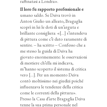
raffinatasi a Londra».
Il loro fu rapporto professionale e
umano saldo. Se Deiva trovò in
Anton Giulio un alleato, Bragaglia
scoprì in lei le doti di un’arguta e
brillante consigliera: «[…] s’intendeva
di pittura come c’è dato raramente di
sentire. ‒ ha scritto ‒ Confesso che a
me stesso la guida di Deiva ha
giovato enormemente: le osservazioni
di mestiere ch’ella mi indicava,
m’hanno scoperto il sistema di critica
vero […]. Per un momento Deiva
contò moltissimo nei giudizi poiché
influenzava le tendenze della critica
come le correnti della pittura».
Presso la Casa d’arte Bragaglia Deiva
tenne la sua prima personale nel