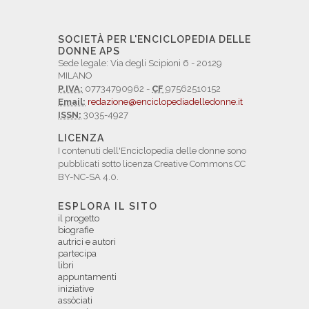
SOCIETÀ PER L'ENCICLOPEDIA DELLE
DONNE APS
Sede legale: Via degli Scipioni 6 - 20129
MILANO
P.IVA:
07734790962 -
CF
97562510152
Email:
redazione@enciclopediadelledonne.it
ISSN:
3035-4927
LICENZA
I contenuti dell'Enciclopedia delle donne sono
pubblicati sotto licenza Creative Commons CC
BY-NC-SA 4.0.
ESPLORA IL SITO
il progetto
biografie
autrici e autori
partecipa
libri
appuntamenti
iniziative
assòciati