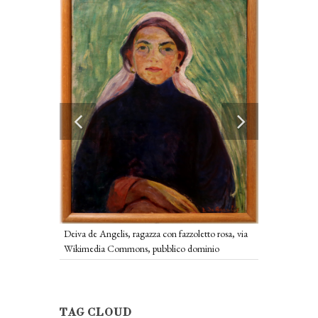
 via Wikimedia
Deiva ed Angel
Commons, pub
Deiva de Angelis, ragazza con fazzoletto rosa, via
Wikimedia Commons, pubblico dominio
TAG CLOUD