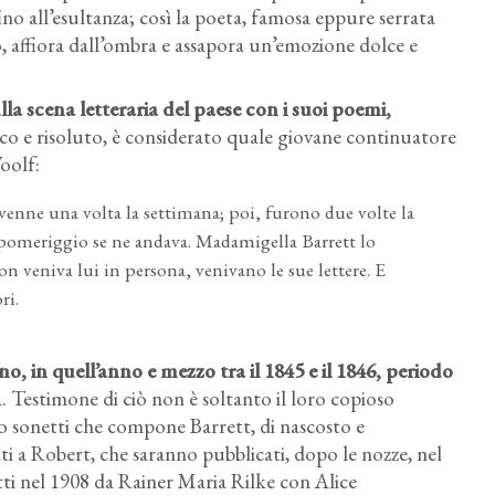
 fino all’esultanza; così la poeta, famosa eppure serrata
, affiora dall’ombra e assapora un’emozione dolce e
la scena letteraria del paese con i suoi poemi
,
co e risoluto, è considerato quale giovane continuatore
oolf:
 venne una volta la settimana; poi, furono due volte la
pomeriggio se ne andava. Madamigella Barrett lo
on veniva lui in persona, venivano le sue lettere. E
ri.
ino
, in quell’anno e mezzo tra il 1845 e il 1846, periodo
à. Testimone di ciò non è soltanto il loro copioso
 sonetti che compone Barrett, di nascosto e
i a Robert, che saranno pubblicati, dopo le nozze, nel
ti nel 1908 da Rainer Maria Rilke con Alice