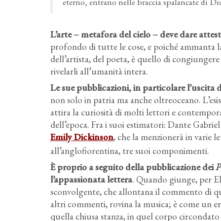
eterno, entrano nelle braccia spalancate di Di
L’arte – metafora del cielo – deve dare attesta
profondo di tutte le cose, e poiché ammanta la 
dell’artista, del poeta, è quello di congiungere
rivelarli all’umanità intera.
Le sue pubblicazioni, in particolare l’uscita 
non solo in patria ma anche oltreoceano. L’esist
attira la curiosità di molti lettori e contempora
dell’epoca. Fra i suoi estimatori: Dante Gabriel
Emily Dickinson
, che la menzionerà in varie l
all’anglofiorentina, tre suoi componimenti.
È proprio a seguito della pubblicazione dei
P
l’appassionata lettera
. Quando giunge, per El
sconvolgente, che allontana il commento di que
altri commenti, rovina la musica; è come un ero
quella chiusa stanza, in quel corpo circondato