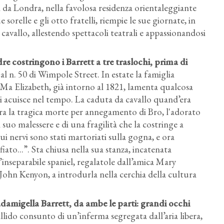
 da Londra, nella favolosa residenza orientaleggiante
 sorelle e gli otto fratelli, riempie le sue giornate, in
avallo, allestendo spettacoli teatrali e appassionandosi
padre costringono i Barrett a tre traslochi
, prima di
al n. 50 di Wimpole Street. In estate la famiglia
 Ma Elizabeth, già intorno al 1821, lamenta qualcosa
 si acuisce nel tempo. La caduta da cavallo quand’era
ora la tragica morte per annegamento di Bro, l'adorato
suo malessere e di una fragilità che la costringe a
ui nervi sono stati martoriati sulla gogna, e ora
fiato...”. Sta chiusa nella sua stanza, incatenata
’inseparabile spaniel, regalatole dall’amica Mary
John Kenyon, a introdurla nella cerchia della cultura
adamigella Barrett
, da ambe le parti: grandi occhi
pallido consunto di un’inferma segregata dall’aria libera,