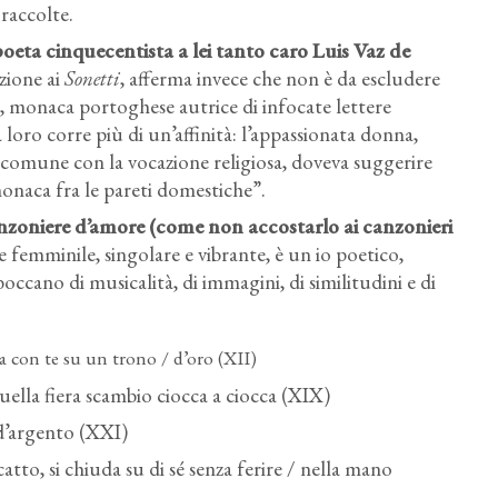
 raccolte.
poeta cinquecentista a lei tanto caro Luis Vaz de
zione ai
Sonetti
, afferma invece che non è da escludere
 monaca portoghese autrice di infocate lettere
a loro corre più di un’affinità: l’appassionata donna,
 comune con la vocazione religiosa, doveva suggerire
 monaca fra le pareti domestiche”.
anzoniere d’amore
(come non accostarlo ai canzonieri
e femminile, singolare e vibrante, è un io poetico,
boccano di musicalità, di immagini, di similitudini e di
a con te su un trono / d’oro (XII)
quella fiera scambio ciocca a ciocca (XIX)
 d’argento (XXI)
atto, si chiuda su di sé senza ferire / nella mano