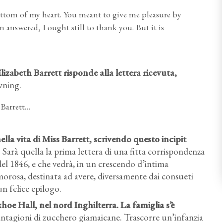
ttom of my heart. You meant to give me pleasure by
n answered, I ought still to thank you. But it is
izabeth Barrett risponde alla lettera ricevuta
,
wning.
 Barrett…
la vita di Miss Barrett
, scrivendo questo incipit
. Sarà quella la prima lettera di una fitta corrispondenza
el 1846, e che vedrà, in un crescendo d’intima
 amorosa, destinata ad avere, diversamente dai consueti
un felice epilogo.
xhoe Hall, nel nord Inghilterra
. La famiglia s’è
piantagioni di zucchero giamaicane. Trascorre un’infanzia