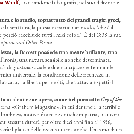
ia Woolf
, tracciandone la biografia, nel suo delizioso e
ettura e lo studio, soprattutto dei grandi tragici greci,
la scrittura, la poesia in particolar modo, "che è il
e perciò racchiude tutti i miei colori". È del 1838 la sua
raphim and Other Poems
.
lezza
, la Barrett possiede una mente brillante, uno
ll’ironia, una natura sensibile nonché determinata,
ali di giustizia sociale e di emancipazione femminile:
ternità universale, la condivisione delle ricchezze, in
icato; la libertà per molti, che tuttavia rispetti il
atta in alcune sue opere
, come nel poemetto
Cry of the
ricana «Graham Magazine», in cui denuncia la terribile
londinesi, motivo di accese critiche in patria; o ancora
a cui stesura durerà per oltre dieci anni fino al 1856,
erà il plauso delle recensioni ma anche il biasimo di un