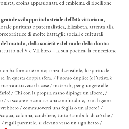
onista, eroina appassionata ed emblema di ribellione
grande sviluppo industriale dell’età vittoriana
,
rale puritana e paternalistica, Elizabeth, attenta alla
recorritrice di molte battaglie sociali e culturali.
ne del mondo
, della società e del ruolo della donna
attutto nel V e VII libro – la sua poetica, la concezione
; non ha forma né moto; senza il sensibile, lo spirituale
e. In questa doppia sfera, / l’uomo duplice (e l’artista è
icerca attraverso le cose / materiali, per giungere alle
uò farlo! / Chi con la propria mano dipinge un albero, /
so / vi scopre e riconosce una similitudine, o un legame
 dovrebbero / commuoverci una foglia o un albero? /
:/coppa, colonna, candeliere, tutto è simbolo di ciò che /
 regali parentele, si elevano verso un significato /