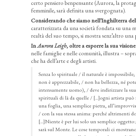
certo pensiero benpensante (Aurora, la protag
femminile, sarà definita una svergognata).
Considerando che siamo nell’Inghilterra del 
caratterizzata da una società fondata su una mo
realtà del suo tempo, si mostra senz’altro una p
In
Aurora Leigh
, oltre a esporre la sua visio
nelle famiglie e nelle comunità, illustra – sopr
che ha dell’arte e degli artisti.
Senza lo spirituale / il naturale è impossibile
non è apprezzabile, / non ha bellezza, né poter
intensamente uomo), / deve indirizzare la sua r
spirituali di là da quelle / [...]ogni artista p
una foglia, una semplice pietra, all’improvvi
/ con la sua stessa anima: perché altrimenti
[...]Niente è per lui solo un semplice oggetto
sarà sul Monte. Le cose temporali ci mostrano /