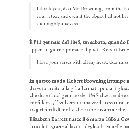
I thank you, dear Mr. Browning, from the bo
your letter, and even if the object had not bee
thoroughly answered.
È l’11 gennaio del 1845, un sabato, quando El
appena il giorno prima, dal poeta Robert Bro
I love your verses with all my heart, dear miss
In questo modo Robert Browning irrompe nel
davvero ardito alla già affermata poeta inglese
che durerà dal gennaio del 1845 al settembre d
confidenza, l’evolversi di una vivida tessitura
tragici finali di molte altre storie romantiche, 
Elizabeth Barrett nasce il 6 marzo 1806 a Co
arricchita grazie al lavoro degli schiavi nelle 