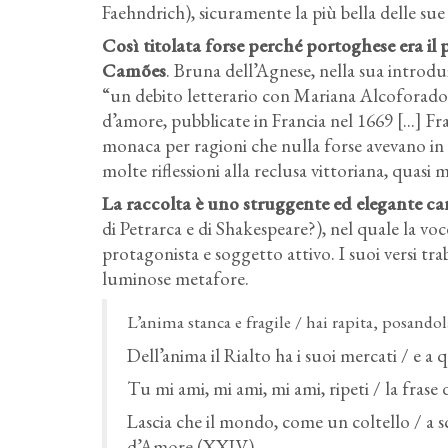
Faehndrich), sicuramente la più bella delle sue
Così titolata forse perché portoghese era il 
Camões
. Bruna dell’Agnese, nella sua introdu
“un debito letterario con Mariana Alcoforado,
d’amore, pubblicate in Francia nel 1669 [...] Fr
monaca per ragioni che nulla forse avevano in
molte riflessioni alla reclusa vittoriana, quasi
La raccolta è uno struggente ed elegante c
di Petrarca e di Shakespeare?), nel quale la voc
protagonista e soggetto attivo. I suoi versi tra
luminose metafore.
L’anima stanca e fragile / hai rapita, posandol
Dell’anima il Rialto ha i suoi mercati / e a 
Tu mi ami, mi ami, mi ami, ripeti / la frase
Lascia che il mondo, come un coltello / a sc
d’Amore (XXIV)