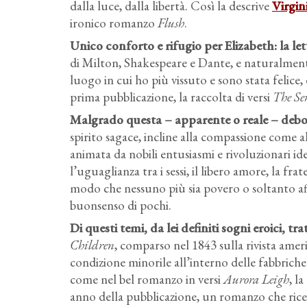
dalla luce, dalla libertà. Così la descrive
Virgin
ironico romanzo
Flush
.
Unico conforto e rifugio per Elizabeth
: la l
di Milton, Shakespeare e Dante, e naturalmente 
luogo in cui ho più vissuto e sono stata felice, 
prima pubblicazione, la raccolta di versi
The Se
Malgrado questa – apparente o reale – debo
spirito sagace, incline alla compassione come a
animata da nobili entusiasmi e rivoluzionari ide
l’uguaglianza tra i sessi, il libero amore, la fra
modo che nessuno più sia povero o soltanto affat
buonsenso di pochi.
Di questi temi, da lei definiti sogni eroici, tr
Children
, comparso nel 1843 sulla rivista ame
condizione minorile all’interno delle fabbriche 
come nel bel romanzo in versi
Aurora Leigh
, l
anno della pubblicazione, un romanzo che ricev