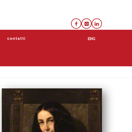
e
contatti