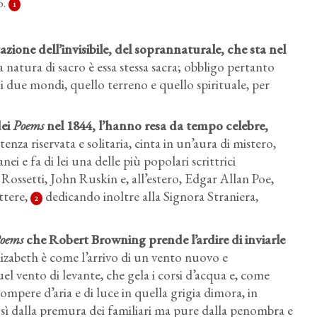
o.
1
zione dell’invisibile
, del soprannaturale, che sta nel
natura di sacro è essa stessa sacra; obbligo pertanto
 i due mondi, quello terreno e quello spirituale, per
dei
Poems
nel 1844
, l’hanno resa da tempo celebre,
enza riservata e solitaria, cinta in un’aura di mistero,
nei e fa di lei una delle più popolari scrittrici
 Rossetti, John Ruskin e, all’estero, Edgar Allan Poe,
ettere,
dedicando inoltre alla Signora Straniera,
2
oems
che Robert Browning prende l’ardire di inviarle
izabeth è come l’arrivo di un vento nuovo e
l vento di levante, che gela i corsi d’acqua e, come
mpere d’aria e di luce in quella grigia dimora, in
 sì dalla premura dei familiari ma pure dalla penombra e