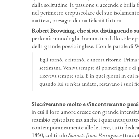
dalla solitudine: la passione si accende e brilla
nel perimetro crepuscolare del suo isolamento
inattesa, presagio di una felicità futura.
Robert Browning, che si sta distinguendo sul
perlopiù monologhi drammatici dallo stile epi
della grande poesia inglese. Con le parole di W
Egli tornò, e ritornò, e ancora ritornò. Prima
settimana. Veniva sempre di pomeriggio e di 
riceveva sempre sola. E in quei giorni in cui n
quando lui se n’era andato, restavano i suoi fio
Si scriveranno molto e s’incontreranno pers
in cui il loro amore cresce con grande intensit
scambio epistolare ma anche i quarantaquattro
contemporaneamente alle lettere, tutti dedicat
1850, col titolo
Sonnets from Portuguese
(tradot