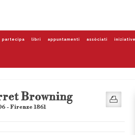
partecipa
libri
appuntamenti
assòciati
iniziativ
rret Browning
6 - Firenze 1861