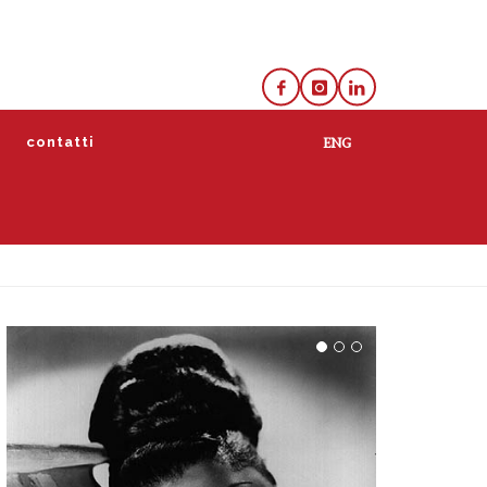
e
contatti