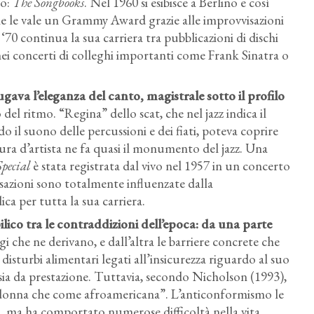
to:
The Songbooks
. Nel 1960 si esibisce a Berlino e così
e le vale un Grammy Award grazie alle improvvisazioni
i ‘70 continua la sua carriera tra pubblicazioni di dischi
ei concerti di colleghi importanti come Frank Sinatra o
gava l’eleganza del canto, magistrale sotto il profilo
del ritmo. “Regina” dello scat, che nel jazz indica il
 il suono delle percussioni e dei fiati, poteva coprire
ura d’artista ne fa quasi il monumento del jazz. Una
pecial
è stata registrata dal vivo nel 1957 in un concerto
sazioni sono totalmente influenzate dalla
ica per tutta la sua carriera.
bilico tra le contraddizioni dell’epoca: da una parte
gi che ne derivano, e dall’altra le barriere concrete che
disturbi alimentari legati all’insicurezza riguardo al suo
nsia da prestazione. Tuttavia, secondo Nicholson (1993),
e donna che come afroamericana”. L’anticonformismo le
o, ma ha comportato numerose difficoltà nella vita