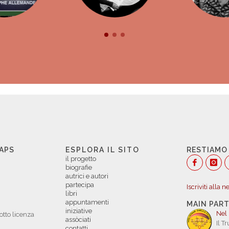
 APS
ESPLORA IL SITO
RESTIAMO
il progetto
biografie
autrici e autori
partecipa
Iscriviti alla 
libri
appuntamenti
MAIN PAR
iniziative
Nel
otto licenza
assòciati
Il T
contatti