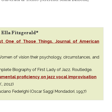
u Ella Fitzgerald*
Just One of Those Things. Journal of American
). Women of vision their psychology, circumstances, and
omplete Biography of First Lady of Jazz. Routledge.
trumental proficiency on jazz vocal improvisation
., 2012)
Luciano Federighi (Oscar Saggi Mondadori, 1997)