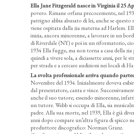
Ella Jane Fitzgerald nasce in Virginia il 25 
povero. Rimane orfana precocemente, nel 1932
patrigno abbia abusato di lei, anche se questo
viene ospitata dalla zia materna ad Harlem. Ell
inizia, ancora minorenne, a lavorare in un bord
di Riverdale (NY) e poi in un riformatorio, ci
1934 Ella fugge, ma non torna a casa della zia pe
quindi a vivere sola, a diciassette anni, per le
per strada e a cercare audizioni nei locali di H
La svolta professionale arriva quando partec
Novembre del 1934. Inizialmente doveva esibirsi
dal presentatore, canta e vince. Successivamen
anche il suo tutore; essendo minorenne, infatti
un tutore. Webb si occupa di Ella, sia musicalm
padre. Alla sua morte, nel 1939, Ella è già div
anni dopo compare un’altra figura di spicco nel
produttore discografico: Norman Granz.