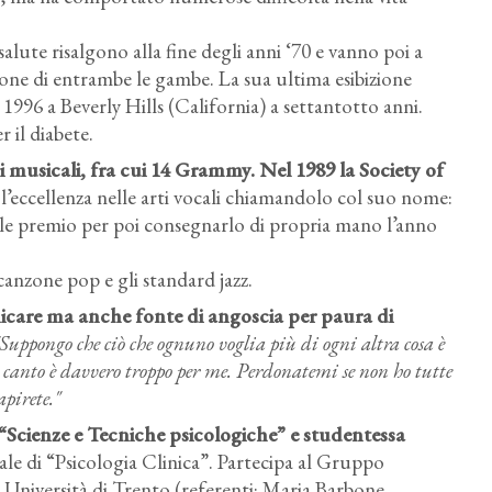
alute risalgono alla fine degli anni ‘70 e vanno poi a
ione di entrambe le gambe. La sua ultima esibizione
 1996 a Beverly Hills (California) a settantotto anni.
 il diabete.
mi musicali, fra cui 14 Grammy. Nel 1989 la Society of
r l’eccellenza nelle arti vocali chiamandolo col suo nome:
ale premio per poi consegnarlo di propria mano l’anno
canzone pop e gli standard jazz.
nicare ma anche fonte di angoscia per paura di
Suppongo che ciò che ognuno voglia più di ogni altra cosa è
 canto è davvero troppo per me. Perdonatemi se non ho tutte
apirete.
"
 “Scienze e Tecniche psicologiche” e studentessa
ale di “Psicologia Clinica”. Partecipa al Gruppo
Università di Trento (referenti: Maria Barbone,