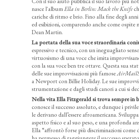
Con il suo aiuto pubblica il suo lavoro più no
nasce l'album
Ella in Berlin: Mack the Knife
ch
cariche di ritmo e brio. Fino alla fine degli ann
ed esibizioni, comparendo anche come ospite n
Dean Martin.
La portata della sua voce straordinaria coniu
espressivo e tecnico, con un ineguagliato senso 
virtuosismo di una voce che imita improvvisando
con la sua voce ben tre ottave. Questa sua stat
delle sue improvvisazioni più famose
AirMailS
a Newport con Billie Holiday. Le sue improvvi
strumentazione e dagli studi canori a cui si ded
Nella vita Ella Fitzgerald si trova sempre in 
conosce il successo assoluto, e dunque i privile
le derivano dall’essere afroamericana. Sviluppa 
aspetto fisico e al suo peso, e una profonda a
Ella “affrontò forse più discriminazioni com
ha permesso di raggiungere il successo sperat