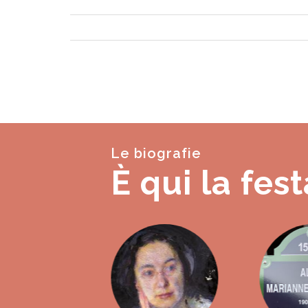
Le biografie
È qui la fest