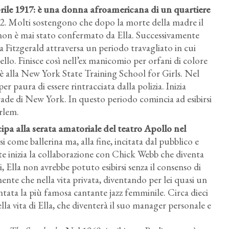
Aprile 1917: è una donna afroamericana di un quartiere
. Molti sostengono che dopo la morte della madre il
 non è mai stato confermato da Ella. Successivamente
a Fitzgerald attraversa un periodo travagliato in cui
ello. Finisce così nell’ex manicomio per orfani di colore
oè alla New York State Training School for Girls. Nel
r paura di essere rintracciata dalla polizia. Inizia
 strade di New York. In questo periodo comincia ad esibirsi
arlem.
Ella Fitzgerald, novembre 1946. Foto di William P. Gottlieb.
Via Wikimedia Commons
ipa alla serata amatoriale del teatro Apollo nel
 come ballerina ma, alla fine, incitata dal pubblico e
te inizia la collaborazione con Chick Webb che diventa
, Ella non avrebbe potuto esibirsi senza il consenso di
ente che nella vita privata, diventando per lei quasi un
entata la più famosa cantante jazz femminile. Circa dieci
la vita di Ella, che diventerà il suo manager personale e