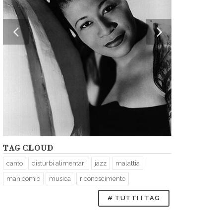
Ella Fitzgerald 
1961. Foto Ben v
Amsterdam. Via
TAG CLOUD
canto
disturbi alimentari
jazz
malattia
manicomio
musica
riconoscimento
# TUTTI I TAG