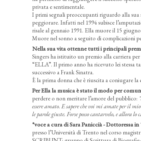
privata e sentimentale.
I primi segnali preoccupanti riguardo alla sua s
peggiorare. Infatti nel 1994 subisce l’amputaz
risale al gennaio 1991. Ella muore il 15 giugno
Muore nel sonno a seguito di complicazioni per
Nella sua vita ottenne tutti i principali pre
Singers ha istituito un premio alla carriera pe
“ELLA”. Il primo anno ha ricevuto lei stessa t
successivo a Frank Sinatra.
È la prima donna che è riuscita a coniugare la 
Per Ella la musica è stato il modo per comu
perdere o non meritare l’amore del pubblico:
"
essere amato. E sapere che voi mi amate per il mio
le parole giuste. Forse posso cantarvelo, e allora lo c
*voce a cura di Sara Paniccià - Dottoressa in
presso l’Università di Trento nel corso magistr
SCRIBUNT: gruppo di Scrittura di Biografie- 