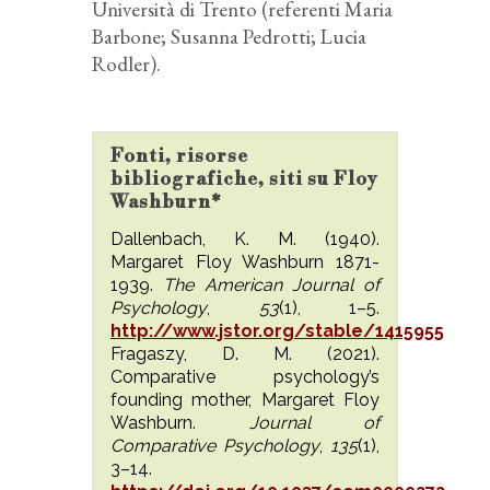
Università di Trento (referenti Maria
Barbone; Susanna Pedrotti; Lucia
Rodler).
Fonti, risorse
bibliografiche, siti su Floy
Washburn*
Dallenbach, K. M. (1940).
Margaret Floy Washburn 1871-
1939.
The American Journal of
Psychology
,
53
(1), 1–5.
http://www.jstor.org/stable/1415955
Fragaszy, D. M. (2021).
Comparative psychology’s
founding mother, Margaret Floy
Washburn.
Journal of
Comparative Psychology
,
135
(1),
3–14.