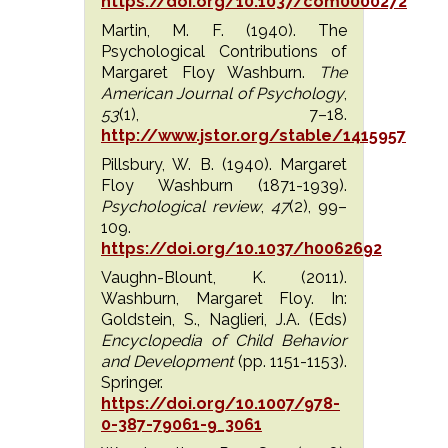
https://doi.org/10.1037/com0000272
Martin, M. F. (1940). The
Psychological Contributions of
Margaret Floy Washburn.
The
American Journal of Psychology
,
53
(1), 7–18.
http://www.jstor.org/stable/1415957
Pillsbury, W. B. (1940). Margaret
Floy Washburn (1871-1939).
Psychological review
,
47
(2), 99–
109.
https://doi.org/10.1037/h0062692
Vaughn-Blount, K. (2011).
Washburn, Margaret Floy. In:
Goldstein, S., Naglieri, J.A. (Eds)
Encyclopedia of Child Behavior
and Development
(pp. 1151-1153).
Springer.
https://doi.org/10.1007/978-
0-387-79061-9_3061