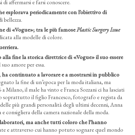
i di affermarsi e farsi conoscere.
che esplorava periodicamente con l’obiettivo di
i bellezza.
ne di «Vogue»; tra le più famose
Plastic Surgery Issue
icata alla modelle di colore.
erriera.
lla fine la storica direttrice di «Vogue» il suo essere
il suo amore per essa.
ha continuato a lavorare e a mostrarsi in pubblico
egnato la fine di un’epoca per la moda italiana, ma
a Milano, il male ha vinto e Franca Sozzani ci ha lasciati
to soprattutto il figlio Francesco, fotografo e regista da
 delle più grandi personalità degli ultimi decenni, Anna
ta e consigliera della camera nazionale della moda.
llaboratori, ma anche tutti coloro che l’hanno
nnate e attraverso cui hanno potuto sognare quel mondo