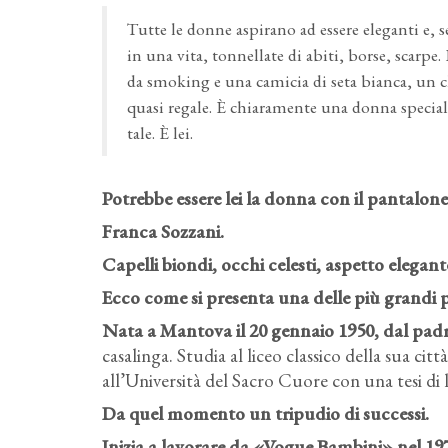
Tutte le donne aspirano ad essere eleganti e, 
in una vita, tonnellate di abiti, borse, scarp
da smoking e una camicia di seta bianca, un cla
quasi regale. È chiaramente una donna speciale,
tale. È lei.
Potrebbe essere lei la donna con il pantalone
Franca Sozzani.
Capelli biondi, occhi celesti, aspetto elegan
Ecco come si presenta una delle più grandi 
Nata a Mantova il 20 gennaio 1950, dal pad
casalinga. Studia al liceo classico della sua cit
all’Università del Sacro Cuore con una tesi di 
Da quel momento un tripudio di successi.
Inizia a lavorare da «Vogue Bambini» nel 197