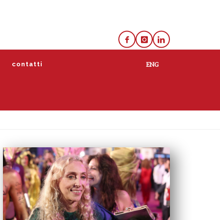
e
contatti