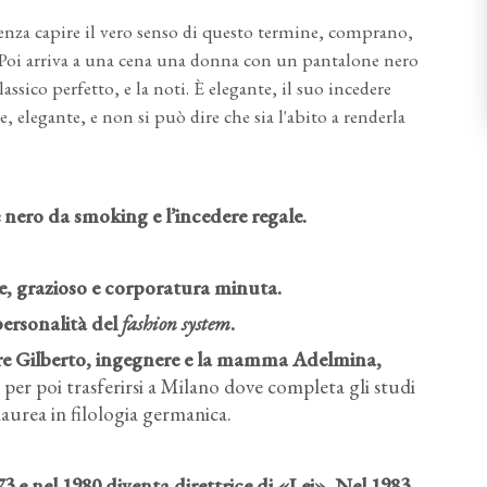
senza capire il vero senso di questo termine, comprano,
e. Poi arriva a una cena una donna con un pantalone nero
ssico perfetto, e la noti. È elegante, il suo incedere
 elegante, e non si può dire che sia l'abito a renderla
 nero da smoking e l’incedere regale.
te, grazioso e corporatura minuta.
personalità del
fashion system
.
re Gilberto, ingegnere e la mamma Adelmina,
tà per poi trasferirsi a Milano dove completa gli studi
laurea in filologia germanica.
3 e nel 1980 diventa direttrice di «Lei». Nel 1983