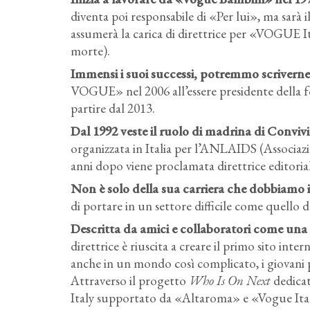
diventa poi responsabile di «Per lui», ma sarà il
assumerà la carica di direttrice per «VOGUE Ita
morte).
Immensi i suoi successi, potremmo scriverne
VOGUE» nel 2006 all’essere presidente della 
partire dal 2013.
Dal 1992 veste il ruolo di madrina di Convi
organizzata in Italia per l’ANLAIDS (Associazi
anni dopo viene proclamata direttrice editori
Non è solo della sua carriera che dobbiamo 
di portare in un settore difficile come quello 
Descritta da amici e collaboratori come una 
direttrice è riuscita a creare il primo sito int
anche in un mondo così complicato, i giovani 
Attraverso il progetto
Who Is On Next
dedicat
Italy supportato da «Altaroma» e «Vogue Ital