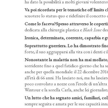
ha dato la possibilità a molti giovani volenteros
Va poi ricordata per le tematiche off limits 
scuotere lo status quo e ridefinire il concetto d
Come lo faceva?Spesso attraverso le coperti
dedicata alla chirurgia plastica e
Black Issue
ded
Ironica, determinata, coerente, caparbia e gu
Soprattutto guerriera. Lo ha dimostrato fino a
forte, il suo aggrapparsi alla vita con i denti e 
Nonostante la malattia non ha mai mollato, 
sorridente fino a quel fatidico giorno che ha s
anche per quella mondiale: il 22 dicembre 2016 
all’età di 66 anni. Ha lasciato noi, ma ha lascia
poco convolato a nozze con l’erede di un’altra
Wintour e la sorella Carla, anche lei giornalis
Un lutto che ha segnato amici, familiari, co
sempre seguita e amata per le sue capacità i