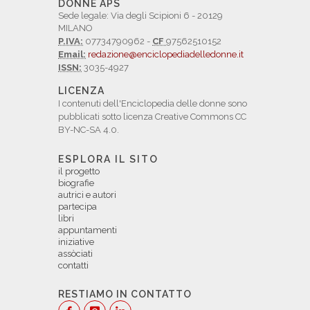
DONNE APS
Sede legale: Via degli Scipioni 6 - 20129
MILANO
P.IVA:
07734790962 -
CF
97562510152
Email:
redazione@enciclopediadelledonne.it
ISSN:
3035-4927
LICENZA
I contenuti dell'Enciclopedia delle donne sono
pubblicati sotto licenza Creative Commons CC
BY-NC-SA 4.0.
ESPLORA IL SITO
il progetto
biografie
autrici e autori
partecipa
libri
appuntamenti
iniziative
assòciati
contatti
RESTIAMO IN CONTATTO