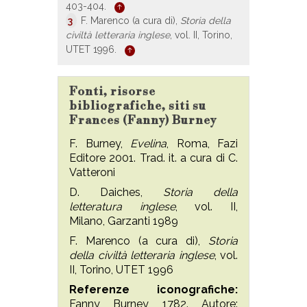
403-404.
3
F. Marenco (a cura di),
Storia della
civiltà letteraria inglese
, vol. II, Torino,
UTET 1996.
Fonti, risorse
bibliografiche, siti su
Frances (Fanny) Burney
F. Burney,
Evelina
, Roma, Fazi
Editore 2001. Trad. it. a cura di C.
Vatteroni
D. Daiches,
Storia della
letteratura inglese
, vol. II,
Milano, Garzanti 1989
F. Marenco (a cura di),
Storia
della civiltà letteraria inglese
, vol.
II, Torino, UTET 1996
Referenze iconografiche:
Fanny Burney, 1782. Autore: