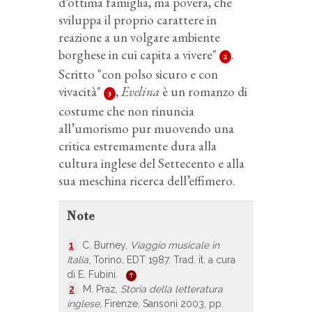
d’ottima famiglia, ma povera, che
sviluppa il proprio carattere in
reazione a un volgare ambiente
borghese in cui capita a vivere"
.
2
Scritto "con polso sicuro e con
vivacità"
,
Evelina
è un romanzo di
3
costume che non rinuncia
all’umorismo pur muovendo una
critica estremamente dura alla
cultura inglese del Settecento e alla
sua meschina ricerca dell’effimero.
Note
1
C. Burney,
Viaggio musicale in
Italia
, Torino, EDT 1987. Trad. it. a cura
di E. Fubini.
2
M. Praz,
Storia della letteratura
inglese
, Firenze, Sansoni 2003, pp.