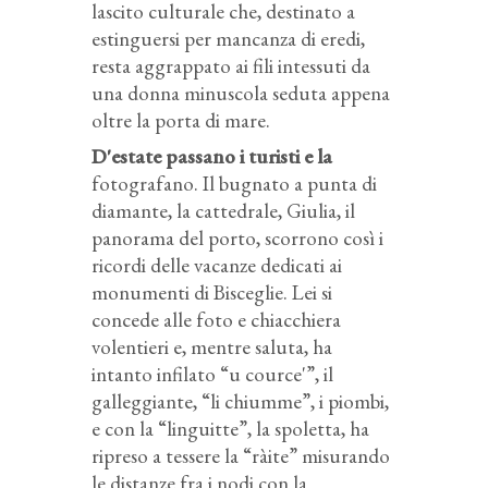
lascito culturale che, destinato a
estinguersi per mancanza di eredi,
resta aggrappato ai fili intessuti da
una donna minuscola seduta appena
oltre la porta di mare.
D'estate passano i turisti e la
fotografano. Il bugnato a punta di
diamante, la cattedrale, Giulia, il
panorama del porto, scorrono così i
ricordi delle vacanze dedicati ai
monumenti di Bisceglie. Lei si
concede alle foto e chiacchiera
volentieri e, mentre saluta, ha
intanto infilato “u cource'”, il
galleggiante, “li chiumme”, i piombi,
e con la “linguitte”, la spoletta, ha
ripreso a tessere la “ràite” misurando
le distanze fra i nodi con la