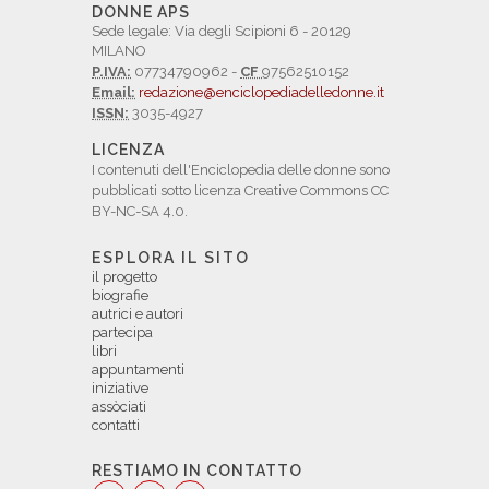
DONNE APS
Sede legale: Via degli Scipioni 6 - 20129
MILANO
P.IVA:
07734790962 -
CF
97562510152
Email:
redazione@enciclopediadelledonne.it
ISSN:
3035-4927
LICENZA
I contenuti dell'Enciclopedia delle donne sono
pubblicati sotto licenza Creative Commons CC
BY-NC-SA 4.0.
ESPLORA IL SITO
il progetto
biografie
autrici e autori
partecipa
libri
appuntamenti
iniziative
assòciati
contatti
RESTIAMO IN CONTATTO