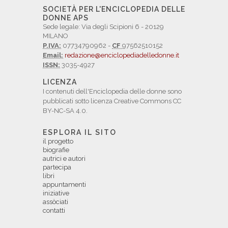
SOCIETÀ PER L'ENCICLOPEDIA DELLE
DONNE APS
Sede legale: Via degli Scipioni 6 - 20129
MILANO
P.IVA:
07734790962 -
CF
97562510152
Email:
redazione@enciclopediadelledonne.it
ISSN:
3035-4927
LICENZA
I contenuti dell'Enciclopedia delle donne sono
pubblicati sotto licenza Creative Commons CC
BY-NC-SA 4.0.
ESPLORA IL SITO
il progetto
biografie
autrici e autori
partecipa
libri
appuntamenti
iniziative
assòciati
contatti